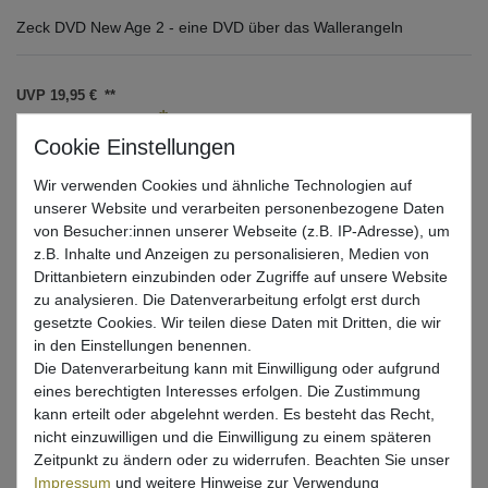
Zeck DVD New Age 2 - eine DVD über das Wallerangeln
UVP 19,95 €
*
3,99 EUR
* inkl. ges. MwSt. zzgl.
Versandkosten
Wir verwenden Cookies und ähnliche Technologien auf
unserer Website und verarbeiten personenbezogene Daten
Lieferzeit 1-3 Tage (Deutschland); 3-7 Tage (Ausland)
Informationen zur Berechnung des Liefertermins hier
von Besucher:innen unserer Webseite (z.B. IP-Adresse), um
z.B. Inhalte und Anzeigen zu personalisieren, Medien von
Mehr als 5 Stück verfügbar
Drittanbietern einzubinden oder Zugriffe auf unsere Website
zu analysieren. Die Datenverarbeitung erfolgt erst durch
gesetzte Cookies. Wir teilen diese Daten mit Dritten, die wir
In den Warenkorb
in den Einstellungen benennen.
Die Datenverarbeitung kann mit Einwilligung oder aufgrund
eines berechtigten Interesses erfolgen. Die Zustimmung
kann erteilt oder abgelehnt werden. Es besteht das Recht,
Wunschliste
nicht einzuwilligen und die Einwilligung zu einem späteren
Zeitpunkt zu ändern oder zu widerrufen. Beachten Sie unser
Impressum
und weitere Hinweise zur Verwendung