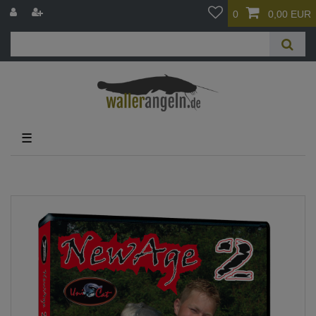
0
0,00 EUR
☰