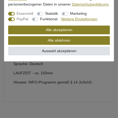
personenbezogener Daten in unserer
Daten­schutz­erklärung
.
Beschreibung
Essenziell
Statistik
Marketing
PayPal
Funktional
Weitere Einstellungen
Bewertung
Alle akzeptieren
Produktsicherheit
Alle ablehnen
Auswahl akzeptieren
DVD über das Wallerangeln mit Carsten Zeck
Sprache: Deutsch
LAUFZEIT - ca. 150min
Hinweis: INFO-Programm gemäß § 14 JuSchG