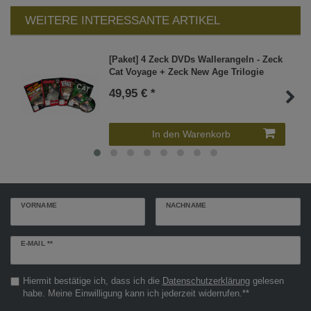
WEITERE INTERESSANTE ARTIKEL
[Paket] 4 Zeck DVDs Wallerangeln - Zeck
Cat Voyage + Zeck New Age Trilogie
49,95 € *
In den Warenkorb
VORNAME
NACHNAME
Newsletter
E-MAIL **
Honig
Hiermit bestätige ich, dass ich die
Daten­schutz­erklärung
gelesen
habe. Meine Einwilligung kann ich jederzeit widerrufen.**