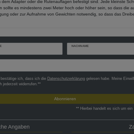
an dem Adapter oder die Rutenauflagen befestigt sind. Jede kleinste S
n sollte es mindestens zwei Meter hoch oder höher sein, so dass die 
tigung oder zur Aufnahme von Gewichten notwendig, so dass das Dreib
E
NACHNAME
r
 bestätige ich, dass ich die
Daten­schutz­erklärung
gelesen habe. Meine Einwil
h jederzeit widerrufen.**
Abonnieren
** Hierbei handelt es sich um ein 
iche Angaben
Z