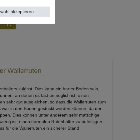
wahl akzeptieren
er Wallerruten
nhalters zulässt. Dies kann ein harter Boden sein,
buhnen, an denen es fast unmöglich ist, einen
ten sehr gut ausgleichen, so dass die Wallerruten zum
 zwar in den Boden gesteckt werden können, da der
egkippen. Dies können unter anderem sehr matschige
erig ist, einen normalen Rutenhalter zu befestigen.
ss für die Wallerruten ein sicherer Stand