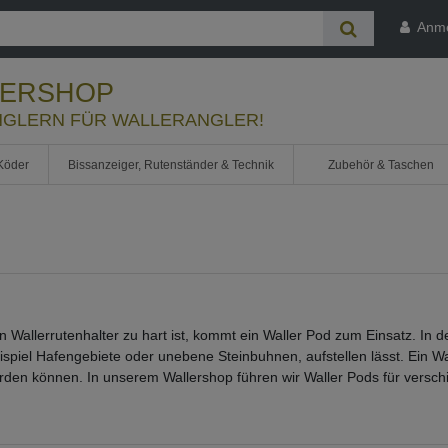
Anm
LERSHOP
GLERN FÜR WALLERANGLER!
Köder
Bissanzeiger, Rutenständer & Technik
Zubehör & Taschen
 Wallerrutenhalter zu hart ist, kommt ein Waller Pod zum Einsatz. In d
spiel Hafengebiete oder unebene Steinbuhnen, aufstellen lässt. Ein Wa
rden können. In unserem Wallershop führen wir Waller Pods für versc