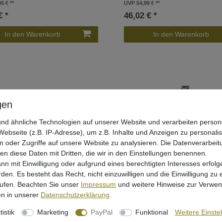
95 €
UVP 54,99 €
€ *
46,02 € *
In den Warenkorb
In den Warenkorb
nd ähnliche Technologien auf unserer Website und verarbeiten pers
ebseite (z.B. IP-Adresse), um z.B. Inhalte und Anzeigen zu personali
n oder Zugriffe auf unsere Website zu analysieren. Die Datenverarbeitu
len diese Daten mit Dritten, die wir in den Einstellungen benennen.
nn mit Einwilligung oder aufgrund eines berechtigten Interesses erfo
rden. Es besteht das Recht, nicht einzuwilligen und die Einwilligung zu
rufen. Beachten Sie unser
Impressum
und weitere Hinweise zur Verwe
n in unserer
Daten­schutz­erklärung
.
d Stand Bag - Tasche für
Zeck Rutenständer für Wallerrute
tistik
Marketing
PayPal
Funktional
Weitere Einste
tenhalter
Stand Basic