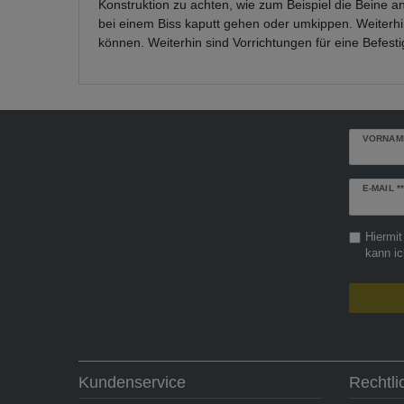
Konstruktion zu achten, wie zum Beispiel die Beine 
bei einem Biss kaputt gehen oder umkippen. Weiterhi
können. Weiterhin sind Vorrichtungen für eine Befes
VORNAM
Newslette
E-MAIL **
Honig
Hiermit
kann ic
Kundenservice
Rechtl