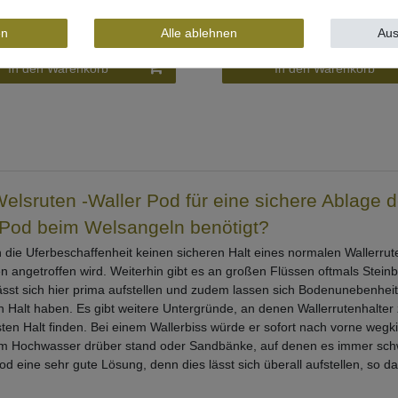
€ *
59,95 € *
en
Alle ablehnen
Aus
In den Warenkorb
In den Warenkorb
Welsruten -Waller Pod für eine sichere Ablage d
r Pod beim Welsangeln benötigt?
die Uferbeschaffenheit keinen sicheren Halt eines normalen Wallerrute
en angetroffen wird. Weiterhin gibt es an großen Flüssen oftmals Stein
ässt sich hier prima aufstellen und zudem lassen sich Bodenunebenhei
 Halt haben. Es gibt weitere Untergründe, an denen Wallerrutenhalter
festen Halt finden. Bei einem Wallerbiss würde er sofort nach vorne w
um Hochwasser drüber stand oder Sandbänke, auf denen es immer schwi
od eine sehr gute Lösung, denn dies lässt sich überall aufstellen, so da