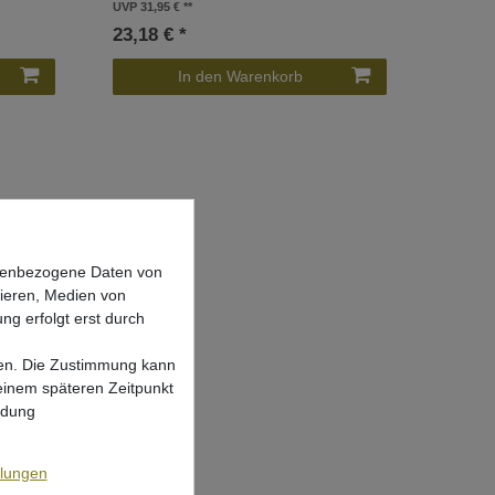
UVP 31,95 €
23,18 € *
In den Warenkorb
onenbezogene Daten von
sieren, Medien von
ng erfolgt erst durch
lgen. Die Zustimmung kann
 einem späteren Zeitpunkt
ndung
n Rod
llungen