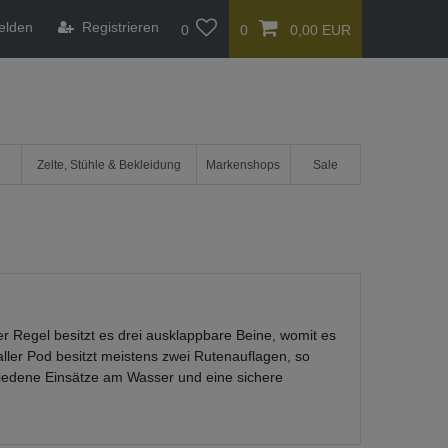
elden
Registrieren
0
0
0,00 EUR
Zelte, Stühle & Bekleidung
Markenshops
Sale
er Regel besitzt es drei ausklappbare Beine, womit es
ller Pod besitzt meistens zwei Rutenauflagen, so
hiedene Einsätze am Wasser und eine sichere