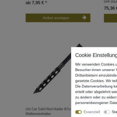
UVP 103,
ab 7,95 € *
75,36 
Artikel anzeigen
Wir verwenden Cookies u
Besucher:innen unserer W
Drittanbietern einzubinde
gesetzte Cookies. Wir tei
Die Datenverarbeitung ka
erteilt oder abgelehnt we
zu ändern oder zu wider
personenbezogener Date
Uni Cat Solid Rod Holder 87cm -
Zeck Ro
Essenziell
Sta
Wallerrutenhalter
Wallerru