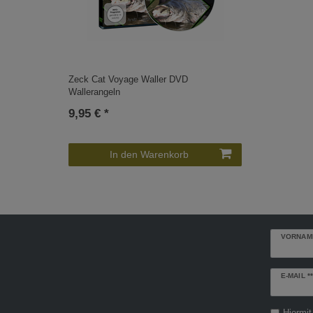
Zeck Cat Voyage Waller DVD
Wallerangeln
9,95 € *
In den Warenkorb
VORNAM
Newslette
E-MAIL **
Honig