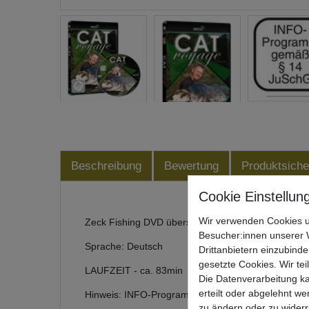
Beschreibung
Bewertung
Produktsiche
Wir verwenden Cookies u
Zeck Fishing DVD übers Wallerangeln
Besucher:innen unserer W
Sprache: Deutsch
Drittanbietern einzubinde
gesetzte Cookies. Wir tei
LAUFZEIT - ca. 83min
Die Datenverarbeitung ka
erteilt oder abgelehnt we
Hinweis: INFO-Programm gemäß § 14 JuSchG
zu ändern oder zu wider