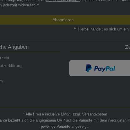
 bestätige ich, dass ich die
Daten­schutz­erklärung
gelesen habe. Meine Einwil
h jederzeit widerrufen.**
Abonnieren
** Hierbei handelt es sich um ein 
iche Angaben
Z
recht
utzerklärung
um
* Alle Preise inklusive MwSt. zzgl. Versandkosten
riante bezieht sich die angegebene UVP auf die Variante mit dem niedrigsten P
jeweilige Variante angezeigt.