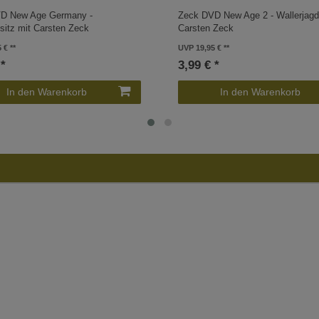
D New Age Germany -
Zeck DVD New Age 2 - Wallerjagd
sitz mit Carsten Zeck
Carsten Zeck
5 €
UVP 19,95 €
 *
3,99 € *
In den Warenkorb
In den Warenkorb