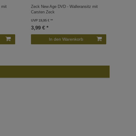
 mit
Zeck New Age DVD - Walleransitz mit
Stefan 
Carsten Zeck
Wallera
UVP 19,95 €
4,00 €
3,99 € *
In den Warenkorb