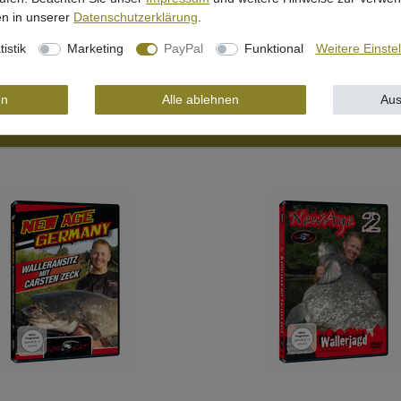
n in unserer
Daten­schutz­erklärung
.
tistik
Marketing
PayPal
Funktional
Weitere Einste
en
Alle ablehnen
Aus