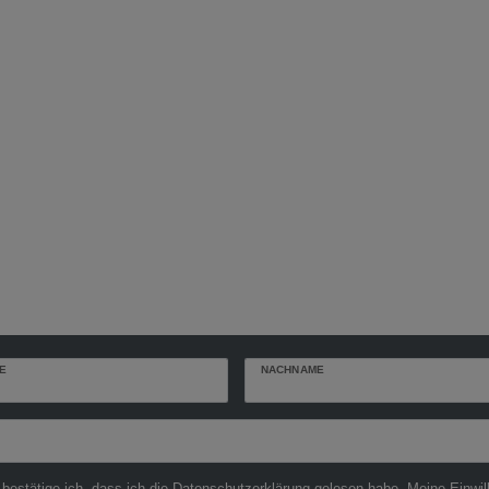
E
NACHNAME
r