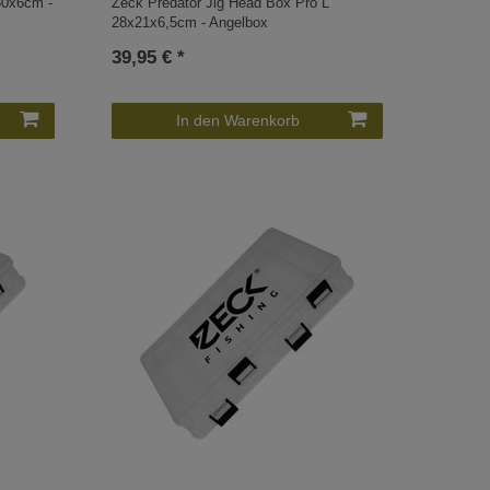
30x6cm -
Zeck Predator Jig Head Box Pro L
28x21x6,5cm - Angelbox
39,95 € *
In den Warenkorb