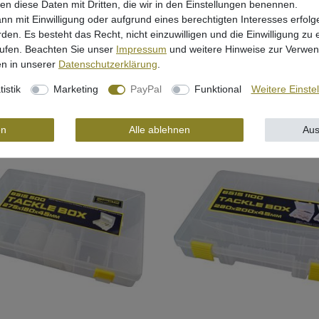
len diese Daten mit Dritten, die wir in den Einstellungen benennen.
ckle Box WP S 23x17,5x5cm -
Zeck Tackle Box WP L 35,5x23x5
nn mit Einwilligung oder aufgrund eines berechtigten Interesses erfo
ox
Angelbox
rden. Es besteht das Recht, nicht einzuwilligen und die Einwilligung zu
 *
12,95 € *
rufen. Beachten Sie unser
Impressum
und weitere Hinweise zur Verwe
n in unserer
Daten­schutz­erklärung
.
tistik
Marketing
PayPal
Funktional
Weitere Einste
In den Warenkorb
In den Warenkorb
en
Alle ablehnen
Aus