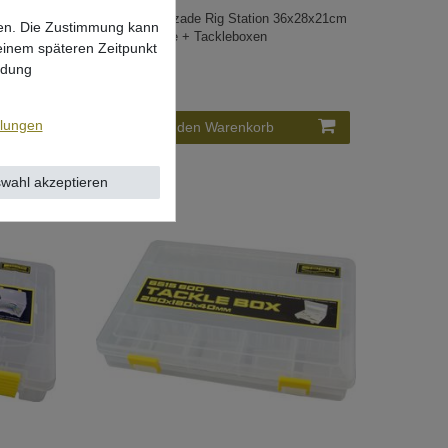
cm -
Prologic Cruzade Rig Station 36x28x21cm
lgen. Die Zustimmung kann
- Bivvy Table + Tackleboxen
 einem späteren Zeitpunkt
UVP 84,99 €
ndung
66,95 € *
llungen
In den Warenkorb
wahl akzeptieren