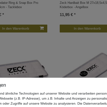
edator Ring & Snap Box Pro
Zeck Hardbait Box M 27x18,5x4,
4cm - Tacklebox
Köderbox - Angelbox
€ *
11,95 € *
In den Warenkorb
In den Warenkorb
nd ähnliche Technologien auf unserer Website und verarbeiten pers
ebseite (z.B. IP-Adresse), um z.B. Inhalte und Anzeigen zu personali
n oder Zugriffe auf unsere Website zu analysieren. Die Datenverarbeitu