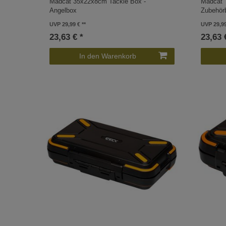
Madcat 35x22x8cm Tackle Box -
Madcat 
Angelbox
Zubehör
UVP 29,99 €
UVP 29,9
23,63 € *
23,63 
In den Warenkorb