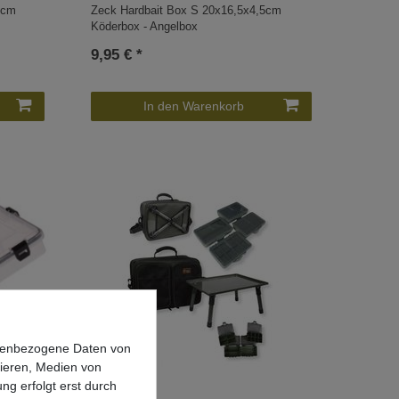
5cm
Zeck Hardbait Box S 20x16,5x4,5cm
Köderbox - Angelbox
9,95 € *
In den Warenkorb
onenbezogene Daten von
sieren, Medien von
ng erfolgt erst durch