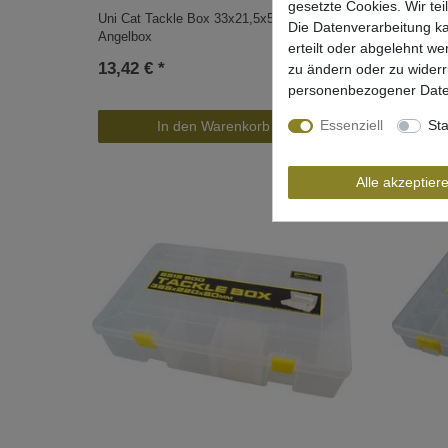
gesetzte Cookies. Wir tei
Uni Cat Tackle Box 33x21,5x5cm -
Zeck Ta
Die Datenverarbeitung ka
Angelbox
Tackleb
erteilt oder abgelehnt we
13,42 € *
7,95 €
zu ändern oder zu wider
personenbezogener Date
Essenziell
Sta
In den Warenkorb
Alle akzeptier