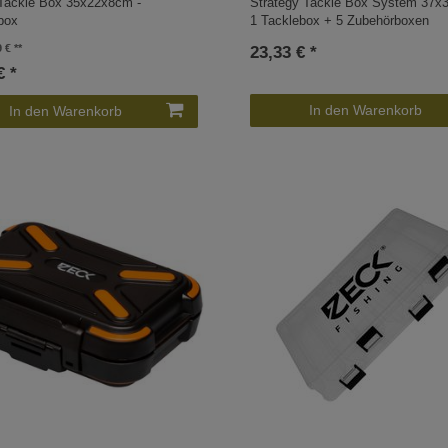
Tackle Box 35x22x8cm -
Strategy Tackle Box System 37x
box
1 Tacklebox + 5 Zubehörboxen
9 €
23,33 € *
€ *
In den Warenkorb
In den Warenkorb