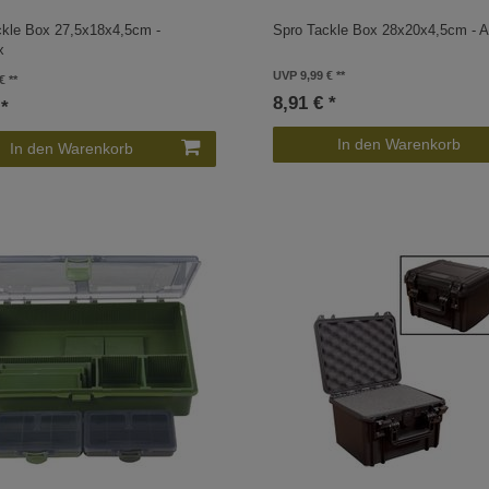
ckle Box 27,5x18x4,5cm -
Spro Tackle Box 28x20x4,5cm - 
x
UVP 9,99 €
€
8,91 € *
 *
In den Warenkorb
In den Warenkorb