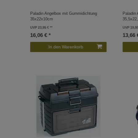
Paladin Angelbox mit Gummidichtung
Paladin
35x22x10cm
35,5x22
UVP 23,95 €
UVP 19,9
16,06 € *
13,66 
In den Warenkorb