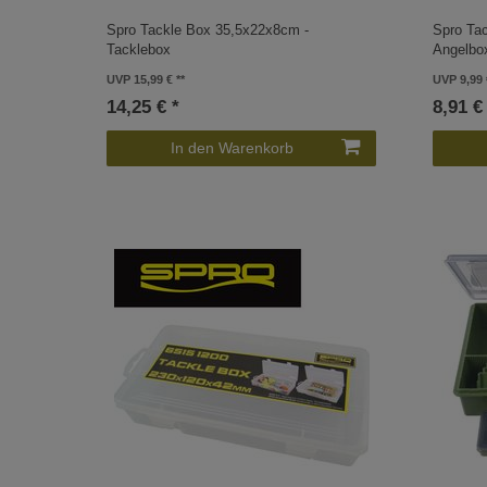
Spro Tackle Box 35,5x22x8cm -
Spro Ta
Tacklebox
Angelbo
UVP 15,99 €
UVP 9,99 
14,25 € *
8,91 €
In den Warenkorb