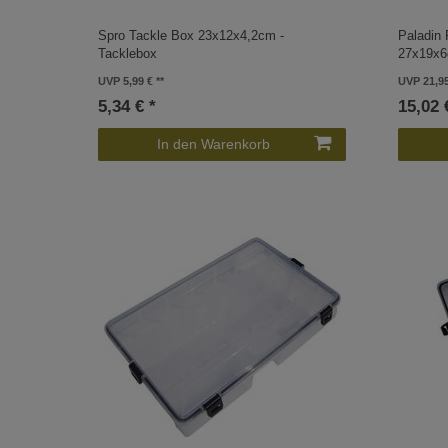
Spro Tackle Box 23x12x4,2cm -
Paladin
Tacklebox
27x19x6
UVP 5,99 €
UVP 21,9
5,34 € *
15,02 
In den Warenkorb