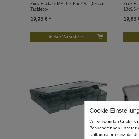
Zeck Predator MP Box Pro 20x11,5x5cm -
Zeck Pr
Tacklebox
13x9,5x
19,95 € *
19,95 
In den Warenkorb
Wir verwenden Cookies u
Besucher:innen unserer W
Drittanbietern einzubinde