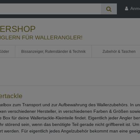
Anm
LERSHOP
GLERN FÜR WALLERANGLER!
Köder
Bissanzeiger, Rutenständer & Technik
Zubehör & Taschen
ertackle
ngelbox zum Transport und zur Aufbewahrung des Wallerzubehörs. In un
xen verschiedener Hersteller, in verschiedenen Farben & Größen sowie
ox für deine Wallertackle-Kleinteile findet. Eigentlich jeder Angler b
 sehr störend sein, wenn das benötigte Teil gerade nicht griffbereit ist
ahrt werden. Für eigentlich jedes Angelzubehör bekommt man eine geeig