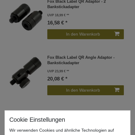
Fox Black Label QR Adaptor - 2
Bankstickadapter
UVP 18,99 €
16,58 € *
In den Warenkorb
Fox Black Label QR Angle Adaptor -
Bankstickadapter
UVP 23,99 €
20,08 € *
In den Warenkorb
Fox Black Label Stage Stand -
Stegbefestigung für Banksticks
UVP 18,99 €
Wir verwenden Cookies und ähnliche Technologien auf