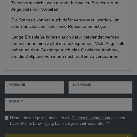
Transportgewicht, was gerade bei weiten Strecken zum
Angelplatz von Vorteil ist.
Die Stangen können auch dafür verwendet werden, um
einen Setzkescher oder eine Reuse zu befestigen.
Lange Erdspieße können auch dafür verwendet werden,
um mit ihnen eine Zeltplane abzuspannen. Viele Angelzelte
haben an dem Gestänge auch eine Gewindeaufnahme,
um die Zeltplane von innen nach außen zu verspannen.
VORNAME
NACHNAME
Newsletter
E-MAIL **
Honig
Hiermit bestätige ich, dass ich die
Daten­schutz­erklärung
gelesen
habe. Meine Einwilligung kann ich jederzeit widerrufen.**