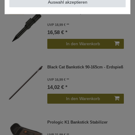
Auswahl akzeptieren
Fox Black Label QR 6" 15cm Bankstick
UVP 18,99 €
16,58 € *
In den Warenkorb
Black Cat Bankstick 90-165cm - Erdspieß
UVP 16,99 €
14,02 € *
In den Warenkorb
Prologic K1 Bankstick Stabilizer
UVP 31,99 €