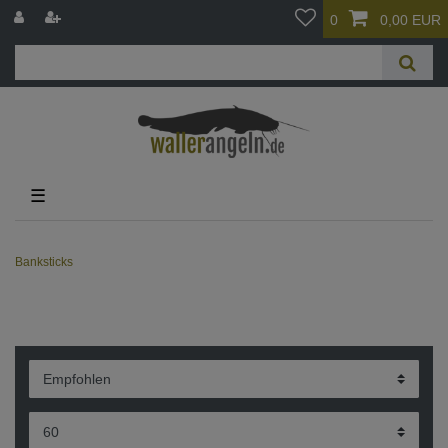
0
0,00 EUR
☰
Banksticks