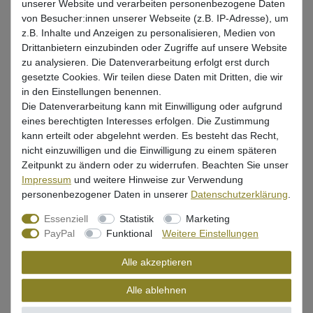
16,58 € *
unserer Website und verarbeiten personenbezogene Daten
von Besucher:innen unserer Webseite (z.B. IP-Adresse), um
In den Warenkorb
z.B. Inhalte und Anzeigen zu personalisieren, Medien von
Drittanbietern einzubinden oder Zugriffe auf unsere Website
zu analysieren. Die Datenverarbeitung erfolgt erst durch
gesetzte Cookies. Wir teilen diese Daten mit Dritten, die wir
Fox Black Label QR Conversion Kit -
in den Einstellungen benennen.
Adapter für Buzzer Bars
Die Datenverarbeitung kann mit Einwilligung oder aufgrund
UVP 9,99 €
eines berechtigten Interesses erfolgen. Die Zustimmung
8,72 € *
kann erteilt oder abgelehnt werden. Es besteht das Recht,
nicht einzuwilligen und die Einwilligung zu einem späteren
In den Warenkorb
Zeitpunkt zu ändern oder zu widerrufen. Beachten Sie unser
Impressum
und weitere Hinweise zur Verwendung
personenbezogener Daten in unserer
Daten­schutz­erklärung
.
Fox Black Label Conversion Kit -
Essenziell
Statistik
Marketing
Adapter für Buzzer Bars
PayPal
Funktional
Weitere Einstellungen
UVP 9,99 €
8,72 € *
Alle akzeptieren
In den Warenkorb
Alle ablehnen