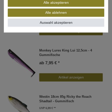
Alle akzeptieren
Zeck Baby Rippler 12cm - 3
Gummifische
Alle ablehnen
ab 6,95 € *
Auswahl akzeptieren
Artikel anzeigen
Monkey Lures King Lui 12,5cm - 4
Gummifische
ab 7,95 € *
Artikel anzeigen
Westin 18cm 85g Ricky the Roach
Shadtail - Gummifisch
UVP 6,99 €