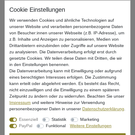
Artikel anzeigen
Wir verwenden Cookies und ähnliche Technologien auf
unserer Website und verarbeiten personenbezogene Daten
Zeck UBS Rippler - Gummifische
von Besucher:innen unserer Webseite (z.B. IP-Adresse), um
z.B. Inhalte und Anzeigen zu personalisieren, Medien von
ab 9,95 € *
Drittanbietern einzubinden oder Zugriffe auf unsere Website
zu analysieren. Die Datenverarbeitung erfolgt erst durch
gesetzte Cookies. Wir teilen diese Daten mit Dritten, die wir
Artikel anzeigen
in den Einstellungen benennen.
Die Datenverarbeitung kann mit Einwilligung oder aufgrund
eines berechtigten Interesses erfolgen. Die Zustimmung
kann erteilt oder abgelehnt werden. Es besteht das Recht,
Zeck Baby Butcher - Gummifische
nicht einzuwilligen und die Einwilligung zu einem späteren
Zeitpunkt zu ändern oder zu widerrufen. Beachten Sie unser
ab 6,95 € *
Impressum
und weitere Hinweise zur Verwendung
personenbezogener Daten in unserer
Daten­schutz­erklärung
.
Artikel anzeigen
Essenziell
Statistik
Marketing
PayPal
Funktional
Weitere Einstellungen