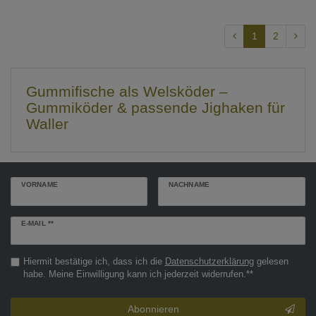
1
2
Gummifische als Welsköder –
Gummiköder & passende Jighaken für
Waller
VORNAME
NACHNAME
Newsletter
E-MAIL **
Honig
Hiermit bestätige ich, dass ich die
Daten­schutz­erklärung
gelesen
habe. Meine Einwilligung kann ich jederzeit widerrufen.**
Abonnieren