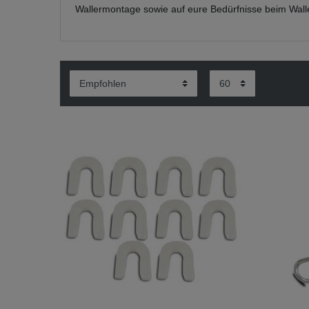
Wallermontage sowie auf eure Bedürfnisse beim Wal