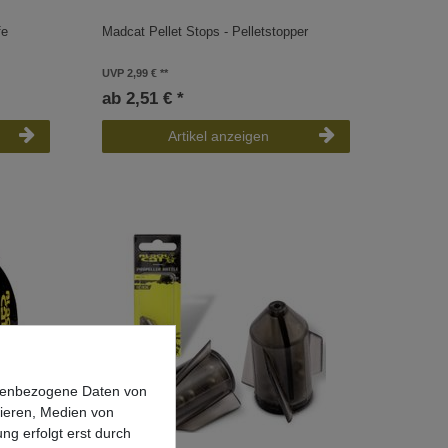
fe
Madcat Pellet Stops - Pelletstopper
UVP 2,99 €
ab 2,51 € *
Artikel anzeigen
onenbezogene Daten von
sieren, Medien von
ng erfolgt erst durch