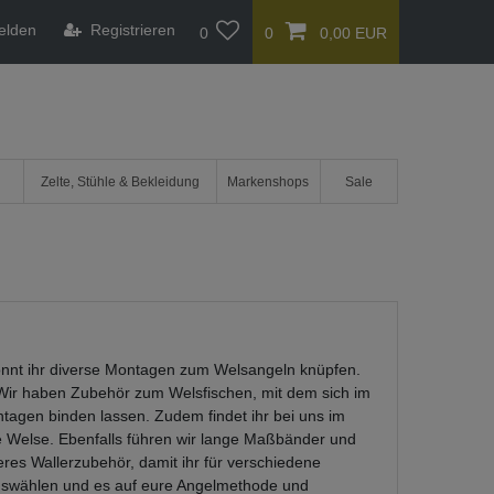
elden
Registrieren
0
0
0,00 EUR
Zelte, Stühle & Bekleidung
Markenshops
Sale
könnt ihr diverse Montagen zum Welsangeln knüpfen.
. Wir haben Zubehör zum Welsfischen, mit dem sich im
en binden lassen. Zudem findet ihr bei uns im
e Welse. Ebenfalls führen wir lange Maßbänder und
eres Wallerzubehör, damit ihr für verschiedene
auswählen und es auf eure Angelmethode und