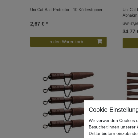
Uni Cat Bait Protector - 10 Köderstopper
Uni Cat
Abhakma
2,67 € *
UVP 47,9
34,77 
In den Warenkorb
Wir verwenden Cookies u
Besucher:innen unserer W
Drittanbietern einzubinde