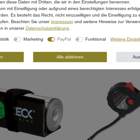
len diese Daten mit Dritten, die wir in den Einstellungen benennen.
nn mit Einwilligung oder aufgrund eines berechtigten Interesses erfo
nti-Tangle Sleeve XL 8cm - 10
Black Cat Köderfisch-Stopper - 1
rden. Es besteht das Recht, nicht einzuwilligen und die Einwilligung zu
Gummistopper
rufen. Beachten Sie unser
Impressum
und weitere Hinweise zur Verwe
€
UVP 15,99 €
n in unserer
Daten­schutz­erklärung
.
 *
13,19 € *
tistik
Marketing
PayPal
Funktional
Weitere Einste
1.5
Meter
| 8,79 € / Meter
In den Warenkorb
In den Warenkorb
en
Alle ablehnen
Aus