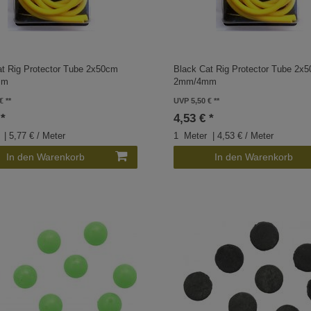
at Rig Protector Tube 2x50cm
Black Cat Rig Protector Tube 2x
mm
2mm/4mm
€
UVP 5,50 €
 *
4,53 € *
| 5,77 € / Meter
1
Meter
| 4,53 € / Meter
In den Warenkorb
In den Warenkorb