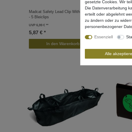
gesetzte Cookies. Wir tei
Die Datenverarbeitung ka
Madcat Safety Lead Clip With Swivel XXL
Madcat A
erteilt oder abgelehnt we
- 5 Bleiclips
Tubes
zu ändern oder zu wider
UVP 6,99 €
UVP 4,99 
personenbezogener Date
5,87 € *
4,19 €
Essenziell
Sta
In den Warenkorb
Alle akzeptier