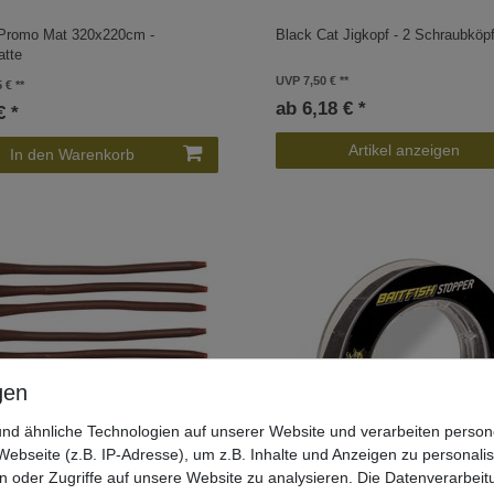
 Promo Mat 320x220cm -
Black Cat Jigkopf - 2 Schraubköp
tte
UVP 7,50 €
5 €
ab 6,18 € *
€ *
Artikel anzeigen
In den Warenkorb
nd ähnliche Technologien auf unserer Website und verarbeiten pers
ebseite (z.B. IP-Adresse), um z.B. Inhalte und Anzeigen zu personali
n oder Zugriffe auf unsere Website zu analysieren. Die Datenverarbeitu