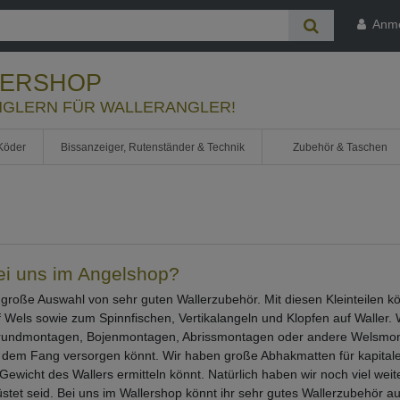
Anm
LERSHOP
GLERN FÜR WALLERANGLER!
Köder
Bissanzeiger, Rutenständer & Technik
Zubehör & Taschen
bei uns im Angelshop?
e große Auswahl von sehr guten Wallerzubehör. Mit diesen Kleinteilen 
uf Wels sowie zum Spinnfischen, Vertikalangeln und Klopfen auf Waller
ndmontagen, Bojenmontagen, Abrissmontagen oder andere Welsmontag
 dem Fang versorgen könnt. Wir haben große Abhakmatten für kapital
wicht des Wallers ermitteln könnt. Natürlich haben wir noch viel weit
tet seid. Bei uns im Wallershop könnt ihr sehr gutes Wallerzubehör 