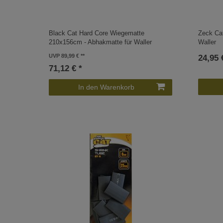
Black Cat Hard Core Wiegematte
Zeck Ca
210x156cm - Abhakmatte für Waller
Waller
UVP 89,99 €
24,95 
71,12 € *
In den Warenkorb