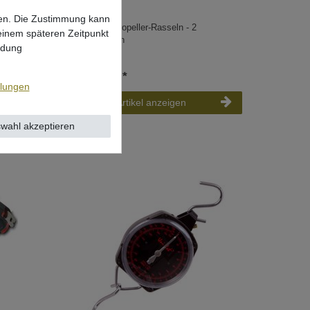
lgen. Die Zustimmung kann
,5m
Black Cat Propeller-Rasseln - 2
 einem späteren Zeitpunkt
Wallerrasseln
ndung
UVP 2,99 €
ab 2,47 € *
llungen
Artikel anzeigen
wahl akzeptieren