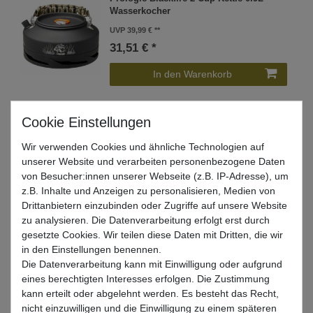
Wasserkocher
UVP 39,99 €
31,51 € *
In den Warenkorb
Prologic Blackfire Inspire Gas Stove -
Gaskocher
Wir verwenden Cookies und ähnliche Technologien auf
unserer Website und verarbeiten personenbezogene Daten
UVP 64,99 €
von Besucher:innen unserer Webseite (z.B. IP-Adresse), um
51,19 € *
z.B. Inhalte und Anzeigen zu personalisieren, Medien von
In den Warenkorb
Drittanbietern einzubinden oder Zugriffe auf unsere Website
zu analysieren. Die Datenverarbeitung erfolgt erst durch
gesetzte Cookies. Wir teilen diese Daten mit Dritten, die wir
in den Einstellungen benennen.
Prologic Blackfire C-Series Gas Stove -
Die Datenverarbeitung kann mit Einwilligung oder aufgrund
Gaskocher
eines berechtigten Interesses erfolgen. Die Zustimmung
UVP 44,99 €
kann erteilt oder abgelehnt werden. Es besteht das Recht,
35,44 € *
nicht einzuwilligen und die Einwilligung zu einem späteren