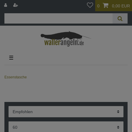
0
0,00 EUR
☰
Essenstasche