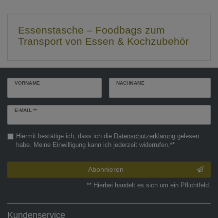
Essenstasche – Foodbags zum
Transport von Essen & Kochzubehör
VORNAME
NACHNAME
Newsletter
E-MAIL **
Honig
Hiermit bestätige ich, dass ich die
Daten­schutz­erklärung
gelesen
habe. Meine Einwilligung kann ich jederzeit widerrufen.**
Abonnieren
** Hierbei handelt es sich um ein Pflichtfeld.
Kundenservice