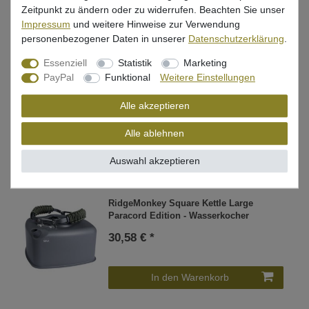
Zeitpunkt zu ändern oder zu widerrufen. Beachten Sie unser
In den Warenkorb
Impressum
und weitere Hinweise zur Verwendung
personenbezogener Daten in unserer
Daten­schutz­erklärung
.
Essenziell
Statistik
Marketing
RidgeMonkey Quad Connect Windshield
PayPal
Funktional
Weitere Einstellungen
- Windschutz zum Kochen
Alle akzeptieren
26,03 € *
Alle ablehnen
In den Warenkorb
Auswahl akzeptieren
RidgeMonkey Square Kettle Large
Paracord Edition - Wasserkocher
30,58 € *
In den Warenkorb