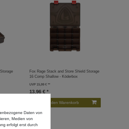
 Storage
Fox Rage Stack and Store Shield Storage
16 Comp Shallow - Köderbox
UVP 15,99 €
13,96 € *
In den Warenkorb
onenbezogene Daten von
sieren, Medien von
ng erfolgt erst durch