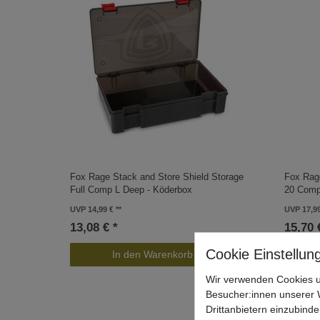
Fox Rage Stack and Store Shield Storage
Fox Rag
Full Comp L Deep - Köderbox
20 Comp
UVP 14,99 €
UVP 17,9
13,08 € *
15,70 
In den Warenkorb
Wir verwenden Cookies u
Besucher:innen unserer W
Drittanbietern einzubinde