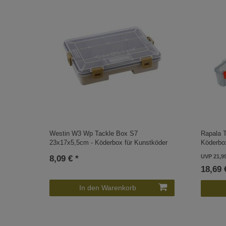
Westin W3 Wp Tackle Box S7
Rapala T
23x17x5,5cm - Köderbox für Kunstköder
Köderbo
UVP 21,9
8,09 € *
18,69 
In den Warenkorb