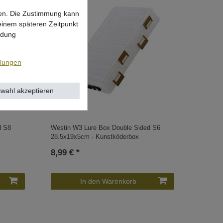
lgen. Die Zustimmung kann
 einem späteren Zeitpunkt
ndung
llungen
wahl akzeptieren
d S8
Westin W3 Lure Box Double Sided S6
28.5x19x5cm - Kunstköderbox
8,99 € *
In den Warenkorb