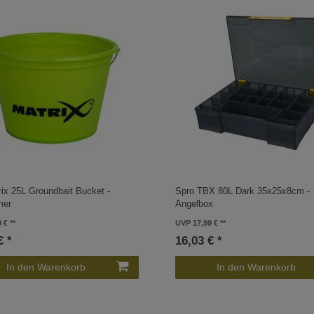
ix 25L Groundbait Bucket -
Spro TBX 80L Dark 35x25x8cm -
mer
Angelbox
9 €
UVP 17,99 €
€ *
16,03 € *
In den Warenkorb
In den Warenkorb