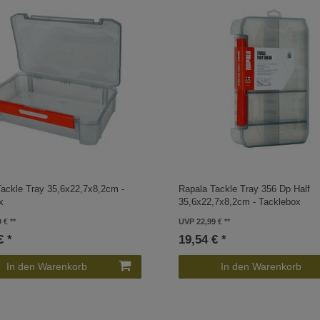
ackle Tray 35,6x22,7x8,2cm -
Rapala Tackle Tray 356 Dp Half
x
35,6x22,7x8,2cm - Tacklebox
9 €
UVP 22,99 €
€ *
19,54 € *
In den Warenkorb
In den Warenkorb