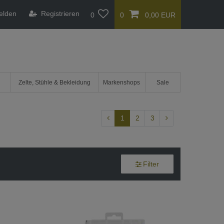
elden
Registrieren
0
0
0,00 EUR
Zelte, Stühle & Bekleidung
Markenshops
Sale
1
2
3
Filter