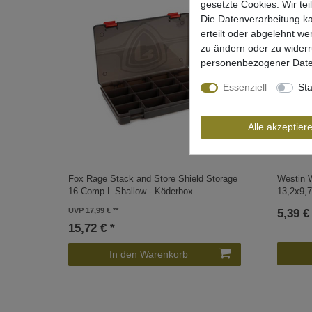
gesetzte Cookies. Wir tei
Die Datenverarbeitung ka
erteilt oder abgelehnt we
zu ändern oder zu wider
personenbezogener Date
Essenziell
Sta
Alle akzeptier
Fox Rage Stack and Store Shield Storage
Westin 
16 Comp L Shallow - Köderbox
13,2x9,
UVP 17,99 €
5,39 €
15,72 € *
In den Warenkorb