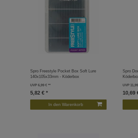
Spro Freestyle Pocket Box Soft Lure
Spro Do
140x105x33mm - Köderbox
Köderbo
UVP 6,99 €
UVP 11,99
5,82 € *
10,69 
In den Warenkorb