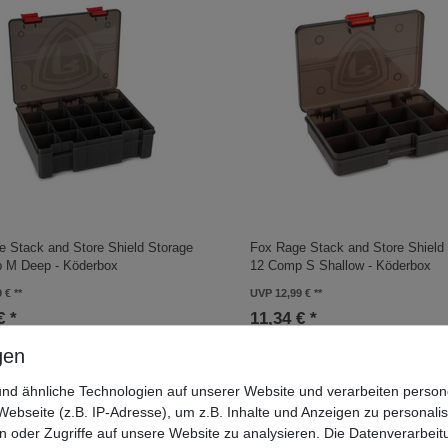
e Stack and Store Shield Storage
Fox Rage Stack and Store Shield
 M Deep - Köderbox
12 Comp S Shallow - Köderbox
9 €
UVP 12,99 €
€ *
11,34 € *
In den Warenkorb
In den Warenkorb
nd ähnliche Technologien auf unserer Website und verarbeiten pers
ebseite (z.B. IP-Adresse), um z.B. Inhalte und Anzeigen zu personali
n oder Zugriffe auf unsere Website zu analysieren. Die Datenverarbeitu