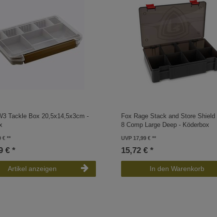
W3 Tackle Box 20,5x14,5x3cm -
Fox Rage Stack and Store Shield
x
8 Comp Large Deep - Köderbox
9 €
UVP 17,99 €
9 € *
15,72 € *
Artikel anzeigen
In den Warenkorb