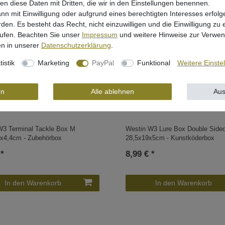
len diese Daten mit Dritten, die wir in den Einstellungen benennen.
nn mit Einwilligung oder aufgrund eines berechtigten Interesses erfo
rden. Es besteht das Recht, nicht einzuwilligen und die Einwilligung zu
rufen. Beachten Sie unser
Impressum
und weitere Hinweise zur Verwe
n in unserer
Daten­schutz­erklärung
.
tistik
Marketing
PayPal
Funktional
Weitere Einste
en
Alle ablehnen
Aus
W3 Terminal Tackle Box M
Westin W3 Lure Box Double Side
7x4,4cm - Zubehörbox
28,5x19x5cm - Kunstköderbox
 *
8,99 € *
In den Warenkorb
In den Warenkorb