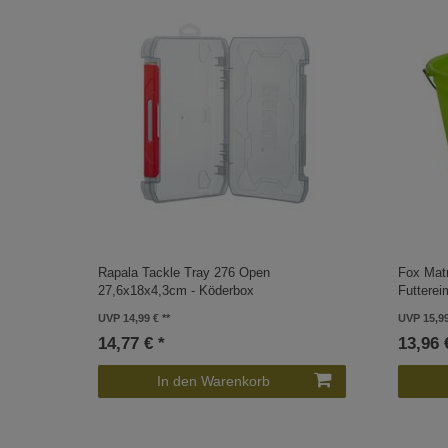
Rapala Tackle Tray 276 Open
Fox Matr
27,6x18x4,3cm - Köderbox
Futterei
UVP 14,99 €
UVP 15,9
14,77 € *
13,96 
In den Warenkorb