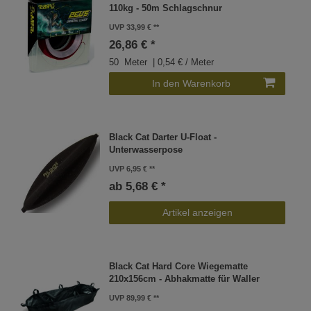
110kg - 50m Schlagschnur
UVP 33,99 €
26,86 € *
50
Meter
| 0,54 € / Meter
In den Warenkorb
Black Cat Darter U-Float -
Unterwasserpose
UVP 6,95 €
ab 5,68 € *
Artikel anzeigen
Black Cat Hard Core Wiegematte
210x156cm - Abhakmatte für Waller
UVP 89,99 €