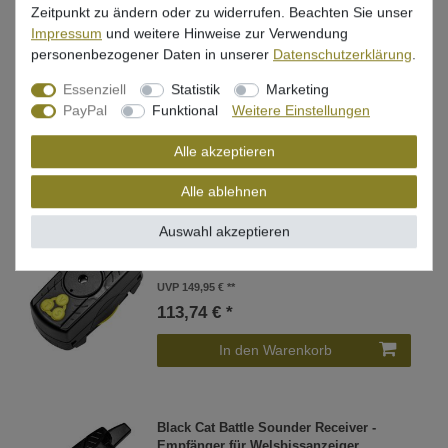
Zeitpunkt zu ändern oder zu widerrufen. Beachten Sie unser
Impressum
und weitere Hinweise zur Verwendung
personenbezogener Daten in unserer
Daten­schutz­erklärung
.
Black Cat Battle Cat Rute M 2,85m 200g -
Wallerrute
Essenziell
Statistik
Marketing
UVP 199,99 €
PayPal
Funktional
Weitere Einstellungen
158,07 € *
Alle akzeptieren
In den Warenkorb
Alle ablehnen
Auswahl akzeptieren
Black Cat Battle Sounder
Welsbissanzeiger
UVP 149,95 €
113,74 € *
In den Warenkorb
Black Cat Battle Sounder Receiver -
Empfänger für Welsbissanzeiger