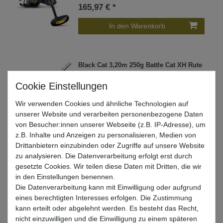
165,97 € *
In den Warenkorb
Black Cat 3,20m 250g Battle Cat XH Rute
- Wallerrute
UVP 224,99 €
177,82 € *
Wir verwenden Cookies und ähnliche Technologien auf
unserer Website und verarbeiten personenbezogene Daten
In den Warenkorb
von Besucher:innen unserer Webseite (z.B. IP-Adresse), um
z.B. Inhalte und Anzeigen zu personalisieren, Medien von
Drittanbietern einzubinden oder Zugriffe auf unsere Website
zu analysieren. Die Datenverarbeitung erfolgt erst durch
Black Cat Battle Cat H 3,05m 220g Rute -
gesetzte Cookies. Wir teilen diese Daten mit Dritten, die wir
Wallerrute
in den Einstellungen benennen.
UVP 214,99 €
Die Datenverarbeitung kann mit Einwilligung oder aufgrund
169,92 € *
eines berechtigten Interesses erfolgen. Die Zustimmung
kann erteilt oder abgelehnt werden. Es besteht das Recht,
In den Warenkorb
nicht einzuwilligen und die Einwilligung zu einem späteren