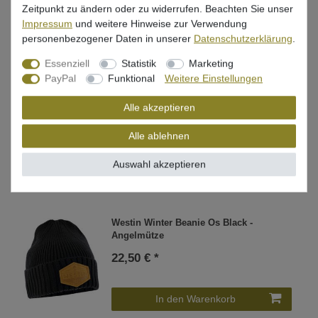
Zeitpunkt zu ändern oder zu widerrufen. Beachten Sie unser
Impressum
und weitere Hinweise zur Verwendung
In den Warenkorb
personenbezogener Daten in unserer
Daten­schutz­erklärung
.
Essenziell
Statistik
Marketing
PayPal
Funktional
Weitere Einstellungen
Westin Winter Beanie Os Orange -
Angelmütze
Alle akzeptieren
22,50 € *
Alle ablehnen
Auswahl akzeptieren
In den Warenkorb
Westin Winter Beanie Os Black -
Angelmütze
22,50 € *
In den Warenkorb