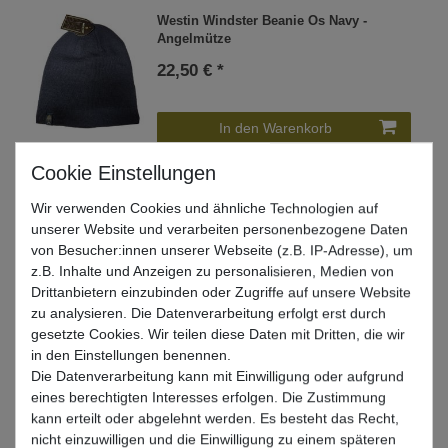
Westin Windster Beanie Os Navy -
Angelmütze
22,50 € *
In den Warenkorb
Westin Windster Beanie Os Grey -
Wir verwenden Cookies und ähnliche Technologien auf
Angelmütze
unserer Website und verarbeiten personenbezogene Daten
von Besucher:innen unserer Webseite (z.B. IP-Adresse), um
22,50 € *
z.B. Inhalte und Anzeigen zu personalisieren, Medien von
Drittanbietern einzubinden oder Zugriffe auf unsere Website
In den Warenkorb
zu analysieren. Die Datenverarbeitung erfolgt erst durch
gesetzte Cookies. Wir teilen diese Daten mit Dritten, die wir
in den Einstellungen benennen.
Die Datenverarbeitung kann mit Einwilligung oder aufgrund
Westin Windster Beanie Os Black -
eines berechtigten Interesses erfolgen. Die Zustimmung
Angelmütze
kann erteilt oder abgelehnt werden. Es besteht das Recht,
22,50 € *
nicht einzuwilligen und die Einwilligung zu einem späteren