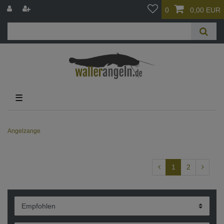
0
0,00 EUR
☰
Angelzange
1
2