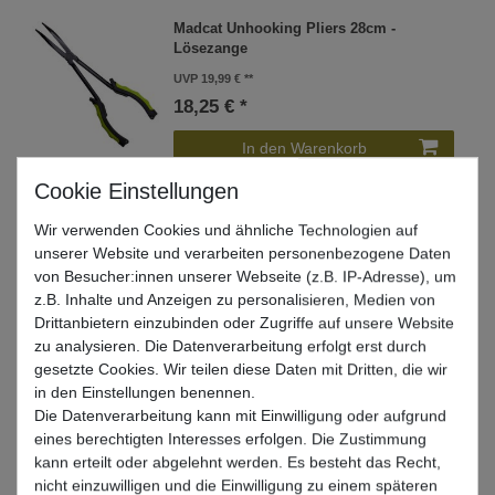
Madcat Unhooking Pliers 28cm -
Lösezange
UVP 19,99 €
18,25 € *
In den Warenkorb
Wir verwenden Cookies und ähnliche Technologien auf
Madcat Crimping Pliers 25cm -
unserer Website und verarbeiten personenbezogene Daten
Klemmhülsenzange
von Besucher:innen unserer Webseite (z.B. IP-Adresse), um
UVP 24,99 €
z.B. Inhalte und Anzeigen zu personalisieren, Medien von
19,68 € *
Drittanbietern einzubinden oder Zugriffe auf unsere Website
zu analysieren. Die Datenverarbeitung erfolgt erst durch
In den Warenkorb
gesetzte Cookies. Wir teilen diese Daten mit Dritten, die wir
in den Einstellungen benennen.
Die Datenverarbeitung kann mit Einwilligung oder aufgrund
eines berechtigten Interesses erfolgen. Die Zustimmung
Spro Freestyle Multi Hook & DS Keeper -
2 Hakenhalter
kann erteilt oder abgelehnt werden. Es besteht das Recht,
nicht einzuwilligen und die Einwilligung zu einem späteren
2,10 € *