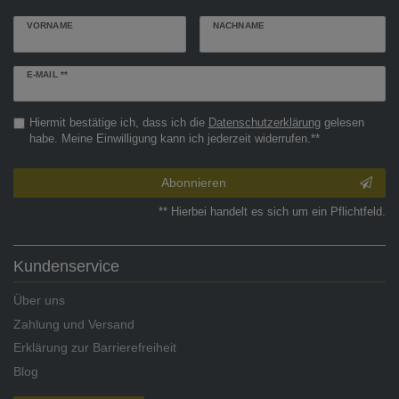
VORNAME
NACHNAME
Newsletter
E-MAIL **
Honig
Hiermit bestätige ich, dass ich die
Daten­schutz­erklärung
gelesen
habe. Meine Einwilligung kann ich jederzeit widerrufen.**
Abonnieren
** Hierbei handelt es sich um ein Pflichtfeld.
Kundenservice
Über uns
Zahlung und Versand
Erklärung zur Barrierefreiheit
Blog