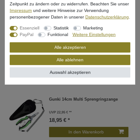
Zeitpunkt zu ändern oder zu widerrufen. Beachten Sie unser
Impressum
und weitere Hinweise zur Verwendung
personenbezogener Daten in unserer
Daten­schutz­erklärung
.
In den Warenkorb
Essenziell
Statistik
Marketing
PayPal
Funktional
Weitere Einstellungen
Gunki Multi 13cm Sprengringzange
Alle akzeptieren
UVP 22,95 €
Alle ablehnen
18,95 € *
Auswahl akzeptieren
In den Warenkorb
Gunki 14cm Multi Sprengringzange
UVP 22,95 €
18,95 € *
In den Warenkorb