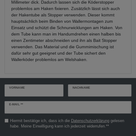
Millimeter dick. Dadurch lassen sich die Köderstopper
problemlos am Haken fixieren. Zusätzlich lässt sich auch
der Hakentube als Stopper verwenden. Dieser kommt
hauptsächlich beim Binden von Wallermontagen zum
Einsatz und schützt die Schnurwicklungen am Haken. Von
dem Tube kann man im Handumdrehen einen halben bis
einen Zentimeter abschneiden und ihn als Bait Stopper
verwenden. Das Material und die Gummimischung ist
dafür sehr gut geeignet und der Tube sichert den
Wallerköder problemlos am Welshaken.
VORNAME
NACHNAME
Newsletter
E-MAIL **
Honig
Hiermit bestätige ich, dass ich die
Daten­schutz­erklärung
gelesen
habe. Meine Einwilligung kann ich jederzeit widerrufen.**