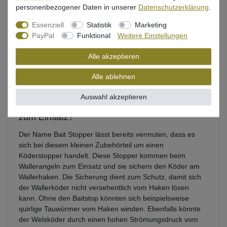
personenbezogener Daten in unserer
Daten­schutz­erklärung
.
0,84 € *
Essenziell
Statistik
Marketing
PayPal
Funktional
Weitere Einstellungen
In den Warenkorb
Alle akzeptieren
Alle ablehnen
Auswahl akzeptieren
Wann kommen Bait Stopper beim Welsangeln
zum Einsatz?
Der Name Bait Stopper lässt bereits vermuten, dass es
sich bei diesem kleinen Zubehörteil um einen
Köderstopper handelt. Diese Stopper kommen beim
Wallerangeln zum Einsatz und sie sichern den Köder am
Wallerhaken. Die Sicherung dient zum Schutz, damit sich
der Wallerköder nicht versehentlich vom Haken lösen
kann. Ohne den Baitstop könnten sich beispielsweise
quirlige Tauwürmer vom Haken winden. Ebenfalls könnte
der Welsköder durch einen hohen Strömungsdruck vom