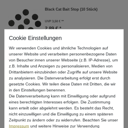
Black Cat Bait Stop (10 Stück)
UVP 3,50 €
2,89 € *
In den Warenkorb
Wir verwenden Cookies und ähnliche Technologien auf
unserer Website und verarbeiten personenbezogene Daten
von Besucher:innen unserer Webseite (z.B. IP-Adresse), um
Black Cat Rig Protector Tube 2x50cm
z.B. Inhalte und Anzeigen zu personalisieren, Medien von
3mm/7mm
Drittanbietern einzubinden oder Zugriffe auf unsere Website
UVP 5,99 €
zu analysieren. Die Datenverarbeitung erfolgt erst durch
4,95 € *
gesetzte Cookies. Wir teilen diese Daten mit Dritten, die wir
1
Meter
| 4,95 € / Meter
in den Einstellungen benennen.
Die Datenverarbeitung kann mit Einwilligung oder aufgrund
In den Warenkorb
eines berechtigten Interesses erfolgen. Die Zustimmung
kann erteilt oder abgelehnt werden. Es besteht das Recht,
nicht einzuwilligen und die Einwilligung zu einem späteren
Zeitpunkt zu ändern oder zu widerrufen. Beachten Sie unser
Mantikor Köderfixierer - 10 Baitstops
zum Wallerangeln
Impressum
und weitere Hinweise zur Verwendung