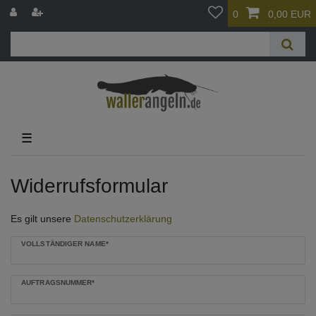
0
0,00 EUR
☰
Widerrufs­formular
Es gilt unsere
Datenschutzerklärung
Ceres::Template.mailFormHoneypotLabel
VOLLSTÄNDIGER NAME*
AUFTRAGSNUMMER*