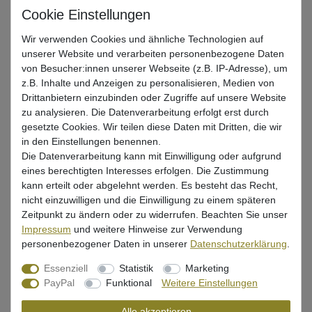
Artikel anzeigen
Wir verwenden Cookies und ähnliche Technologien auf
unserer Website und verarbeiten personenbezogene Daten
Savage Gear Ball Jighead - 25 Jigköpfe
von Besucher:innen unserer Webseite (z.B. IP-Adresse), um
z.B. Inhalte und Anzeigen zu personalisieren, Medien von
UVP 13,99 €
Drittanbietern einzubinden oder Zugriffe auf unsere Website
zu analysieren. Die Datenverarbeitung erfolgt erst durch
ab 11,75 € *
gesetzte Cookies. Wir teilen diese Daten mit Dritten, die wir
Artikel anzeigen
in den Einstellungen benennen.
Die Datenverarbeitung kann mit Einwilligung oder aufgrund
eines berechtigten Interesses erfolgen. Die Zustimmung
kann erteilt oder abgelehnt werden. Es besteht das Recht,
Black Cat Claw Single Haken DG - 5
nicht einzuwilligen und die Einwilligung zu einem späteren
Jighaken
Zeitpunkt zu ändern oder zu widerrufen. Beachten Sie unser
UVP 10,50 €
Impressum
und weitere Hinweise zur Verwendung
ab 8,66 € *
personenbezogener Daten in unserer
Daten­schutz­erklärung
.
Essenziell
Statistik
Marketing
Artikel anzeigen
PayPal
Funktional
Weitere Einstellungen
Alle akzeptieren