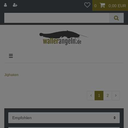
0
0,00 EUR
☰
Jighaken
1
2