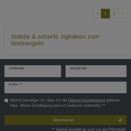
1
2
Stabile & scharfe Jighaken zum
Welsangeln
VORNAME
NACHNAME
Newsletter
E-MAIL **
Honig
Hiermit bestätige ich, dass ich die
Daten­schutz­erklärung
gelesen
habe. Meine Einwilligung kann ich jederzeit widerrufen.**
Abonnieren
** Hierbei handelt es sich um ein Pflichtfeld.