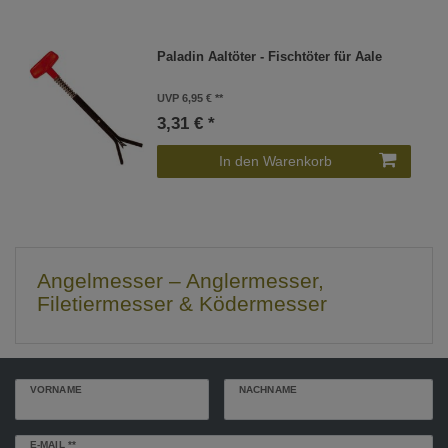
Paladin Aaltöter - Fischtöter für Aale
UVP 6,95 €
3,31 € *
In den Warenkorb
Angelmesser – Anglermesser,
Filetiermesser & Ködermesser
VORNAME
NACHNAME
Newsletter
E-MAIL **