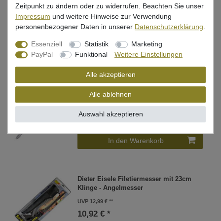
Angelmesser
Zeitpunkt zu ändern oder zu widerrufen. Beachten Sie unser
Impressum
und weitere Hinweise zur Verwendung
UVP 16,95 €
personenbezogener Daten in unserer
Daten­schutz­erklärung
.
11,60 € *
Essenziell
Statistik
Marketing
In den Warenkorb
PayPal
Funktional
Weitere Einstellungen
Alle akzeptieren
Paladin Fischtöter mit Klinge &
Alle ablehnen
Hakenlöser
UVP 14,95 €
Auswahl akzeptieren
7,15 € *
In den Warenkorb
Dieter Eisele Filetiermesser mit 23cm
Klinge - Angelmesser
UVP 12,99 €
10,92 € *