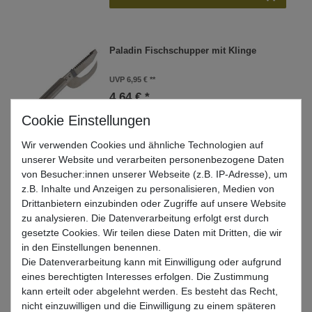
Paladin Fischschupper mit Klinge
UVP 6,95 €
4,64 € *
In den Warenkorb
Wir verwenden Cookies und ähnliche Technologien auf
unserer Website und verarbeiten personenbezogene Daten
von Besucher:innen unserer Webseite (z.B. IP-Adresse), um
Paladin Fischschupper
z.B. Inhalte und Anzeigen zu personalisieren, Medien von
Drittanbietern einzubinden oder Zugriffe auf unsere Website
UVP 2,95 €
zu analysieren. Die Datenverarbeitung erfolgt erst durch
1,98 € *
gesetzte Cookies. Wir teilen diese Daten mit Dritten, die wir
in den Einstellungen benennen.
In den Warenkorb
Die Datenverarbeitung kann mit Einwilligung oder aufgrund
eines berechtigten Interesses erfolgen. Die Zustimmung
kann erteilt oder abgelehnt werden. Es besteht das Recht,
Paladin Filiermesser 15,5cm -
nicht einzuwilligen und die Einwilligung zu einem späteren