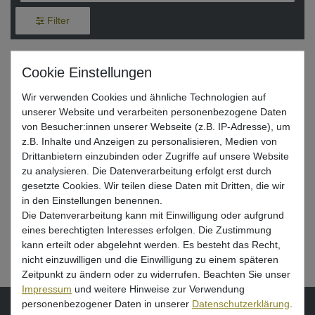
Filter
Monkey Lures Screw Head -
Schraubköpfe für Gummifische
Wir verwenden Cookies und ähnliche Technologien auf
ab 7,95 € *
unserer Website und verarbeiten personenbezogene Daten
von Besucher:innen unserer Webseite (z.B. IP-Adresse), um
z.B. Inhalte und Anzeigen zu personalisieren, Medien von
Artikel anzeigen
Drittanbietern einzubinden oder Zugriffe auf unsere Website
zu analysieren. Die Datenverarbeitung erfolgt erst durch
gesetzte Cookies. Wir teilen diese Daten mit Dritten, die wir
in den Einstellungen benennen.
Die Datenverarbeitung kann mit Einwilligung oder aufgrund
Echolot Tasche – Zubehör zum
eines berechtigten Interesses erfolgen. Die Zustimmung
kann erteilt oder abgelehnt werden. Es besteht das Recht,
Wallerangeln vom Boot mit Echolot
nicht einzuwilligen und die Einwilligung zu einem späteren
Zeitpunkt zu ändern oder zu widerrufen. Beachten Sie unser
Impressum
und weitere Hinweise zur Verwendung
personenbezogener Daten in unserer
Daten­schutz­erklärung
.
VORNAME
NACHNAME