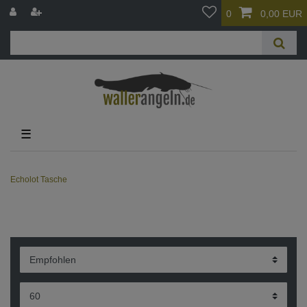
0
0,00 EUR
☰
Echolot Tasche