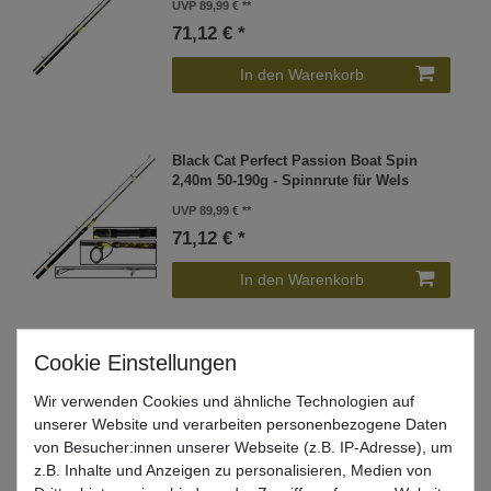
UVP 89,99 €
71,12 € *
In den Warenkorb
Black Cat Perfect Passion Boat Spin
2,40m 50-190g - Spinnrute für Wels
UVP 89,99 €
71,12 € *
In den Warenkorb
Wir verwenden Cookies und ähnliche Technologien auf
Welches Wallertackle gibt es in der Black Cat
unserer Website und verarbeiten personenbezogene Daten
Passion Serie?
von Besucher:innen unserer Webseite (z.B. IP-Adresse), um
z.B. Inhalte und Anzeigen zu personalisieren, Medien von
Von dem Angelgerätehersteller Black Cat gibt es ein