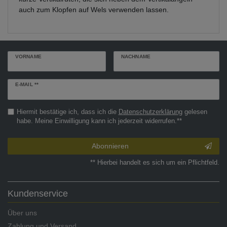
auch zum Klopfen auf Wels verwenden lassen.
VORNAME
NACHNAME
Newsletter
E-MAIL **
Honig
Hiermit bestätige ich, dass ich die
Daten­schutz­erklärung
gelesen
habe. Meine Einwilligung kann ich jederzeit widerrufen.**
Abonnieren
** Hierbei handelt es sich um ein Pflichtfeld.
Kundenservice
Über uns
Zahlung und Versand