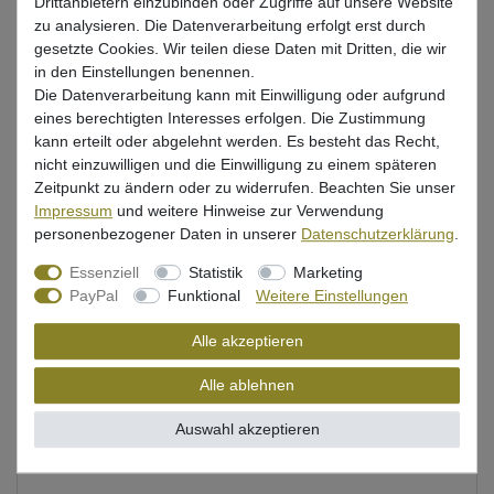
Drittanbietern einzubinden oder Zugriffe auf unsere Website
großes Wallersortiment. Hier gibt es diverse Angelruten,
zu analysieren. Die Datenverarbeitung erfolgt erst durch
Rollen, Schnüre und Wallerzubehör zum aktiven und
gesetzte Cookies. Wir teilen diese Daten mit Dritten, die wir
passiven Welsangeln. In der Wallerrange gibt es zudem
in den Einstellungen benennen.
mit der Black Cat Passion Serie tolles Wallertackle für
Die Datenverarbeitung kann mit Einwilligung oder aufgrund
Walleranfänger, Quereinsteiger und Gelegenheitsangler.
eines berechtigten Interesses erfolgen. Die Zustimmung
Aber auch fortgeschrittene Wallerangler und die
kann erteilt oder abgelehnt werden. Es besteht das Recht,
sogenannten Wallerprofis greifen gerne auf dieses Tackle
nicht einzuwilligen und die Einwilligung zu einem späteren
zurück. Die Black Cat Passion Range beinhaltet sehr gute
Zeitpunkt zu ändern oder zu widerrufen. Beachten Sie unser
Wallerruten. Hier gibt es unter anderem tolle Welsruten
Impressum
und weitere Hinweise zur Verwendung
zum Ansitzangeln. Dies sind beispielsweise Bojenruten,
personenbezogener Daten in unserer
Daten­schutz­erklärung
.
Angelruten zum Fischen mit der U-Posenmontage und
Stellfischruten zum Abspannen. Ebenfalls gibt es
Essenziell
Statistik
Marketing
Wallerruten zum aktiven Welsfischen, wie beispielsweise
PayPal
Funktional
Weitere Einstellungen
Spinnruten und Vertikalruten. Passend zu den Wallerruten
bietet das Welssortiment auch robuste Wallerrollen. Die
Alle akzeptieren
Rollen gibt es in verschiedenen Größen. Hier gibt es
Alle ablehnen
wiederum Spinnrollen zum Spinnfischen und Vertikalangeln
auf Wels. Zudem gibt es große Stationärrollen zum
Auswahl akzeptieren
Bojenangeln, Abspannen, U-Posenfischen und für andere
Angelmethoden auf Wels.