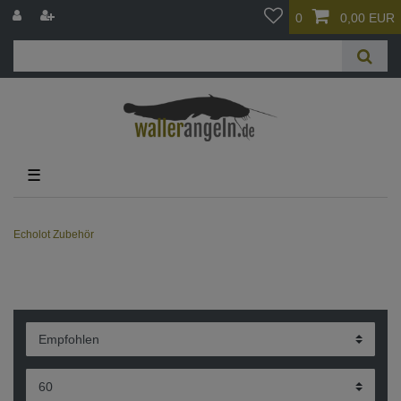
0
0,00 EUR
☰
Echolot Zubehör