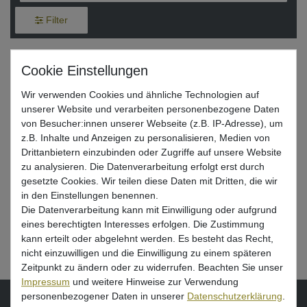
Filter
Zeck Schlauchboot Bildschirmhalterung
- Echolothalterung für Boote
Wir verwenden Cookies und ähnliche Technologien auf
14,95 € *
unserer Website und verarbeiten personenbezogene Daten
von Besucher:innen unserer Webseite (z.B. IP-Adresse), um
z.B. Inhalte und Anzeigen zu personalisieren, Medien von
In den Warenkorb
Drittanbietern einzubinden oder Zugriffe auf unsere Website
zu analysieren. Die Datenverarbeitung erfolgt erst durch
gesetzte Cookies. Wir teilen diese Daten mit Dritten, die wir
in den Einstellungen benennen.
Die Datenverarbeitung kann mit Einwilligung oder aufgrund
Echolot Zubehör – Ausrüstung zum
eines berechtigten Interesses erfolgen. Die Zustimmung
kann erteilt oder abgelehnt werden. Es besteht das Recht,
Angeln mit Echolot
nicht einzuwilligen und die Einwilligung zu einem späteren
Zeitpunkt zu ändern oder zu widerrufen. Beachten Sie unser
Impressum
und weitere Hinweise zur Verwendung
personenbezogener Daten in unserer
Daten­schutz­erklärung
.
VORNAME
NACHNAME