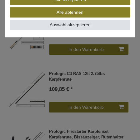
Alle ablehnen
Westin W4 UltraStick ML 210cm 7-28g -
Spinnrute
Auswahl akzeptieren
161,09 € *
In den Warenkorb
Prologic C3 RAS 12ft 2.75lbs
Karpfenrute
109,85 € *
In den Warenkorb
Prologic Firestarter Karpfenset
Karpfenrute, Bissanzeiger, Rutenhalter