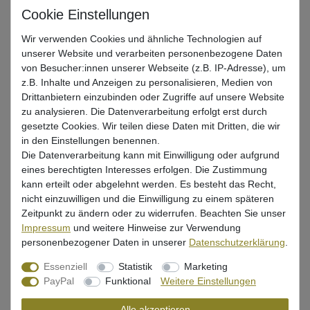
1.1
Meter
| 2,96 € / Meter
In den Warenkorb
Wir verwenden Cookies und ähnliche Technologien auf
unserer Website und verarbeiten personenbezogene Daten
von Besucher:innen unserer Webseite (z.B. IP-Adresse), um
z.B. Inhalte und Anzeigen zu personalisieren, Medien von
Savage Gear LRF Micro sandeel
Drittanbietern einzubinden oder Zugriffe auf unsere Website
Jigghead - 4 x 6g Jighaken
zu analysieren. Die Datenverarbeitung erfolgt erst durch
3,22 € *
gesetzte Cookies. Wir teilen diese Daten mit Dritten, die wir
in den Einstellungen benennen.
Die Datenverarbeitung kann mit Einwilligung oder aufgrund
In den Warenkorb
eines berechtigten Interesses erfolgen. Die Zustimmung
kann erteilt oder abgelehnt werden. Es besteht das Recht,
nicht einzuwilligen und die Einwilligung zu einem späteren
Zeitpunkt zu ändern oder zu widerrufen. Beachten Sie unser
Prologic LM Swivel Size 8 - 15 Wirbel
Impressum
und weitere Hinweise zur Verwendung
personenbezogener Daten in unserer
Daten­schutz­erklärung
.
3,26 € *
Essenziell
Statistik
Marketing
PayPal
Funktional
Weitere Einstellungen
In den Warenkorb
Alle akzeptieren