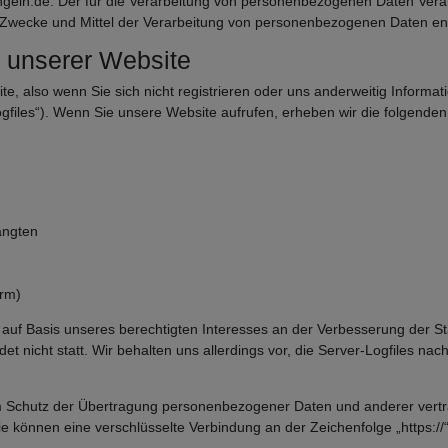
eln.de. Der für die Verarbeitung von personenbezogenen Daten Verantwo
e Zwecke und Mittel der Verarbeitung von personenbezogenen Daten en
 unserer Website
, also wenn Sie sich nicht registrieren oder uns anderweitig Informati
gfiles“). Wenn Sie unsere Website aufrufen, erheben wir die folgenden 
angten
orm)
O auf Basis unseres berechtigten Interesses an der Verbesserung der Sta
 nicht statt. Wir behalten uns allerdings vor, die Server-Logfiles nach
 Schutz der Übertragung personenbezogener Daten und anderer vertrau
e können eine verschlüsselte Verbindung an der Zeichenfolge „https://