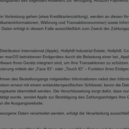
hlungsarten des folgenden Anbieters zur Verfügung: Amazon Payments 
e in Vorleistung gehen (etwa Kreditkartenzahlung), werden an diesen I
lkarteninformationen, Währung und Transaktionsnummer) sowie Informa
 Daten erfolgt in diesem Falle ausschließlich zum Zweck der Zahlungsa
tribution International (Apple), Hollyhill Industrial Estate, Hollyhill, 
der macOS betriebenen Endgerätes durch die Belastung einer bei „Appl
oftware Ihres Geräts integriert sind, um Ihre Transaktionen zu schützen
zierung mittels der „Face ID“- oder „Touch ID“ – Funktion ihres Endgerä
n des Bestellvorgangs mitgeteilten Informationen nebst den Informat
odann erneut mit einem entwicklerspezifischen Schlüssel, bevor die D
ngskarte übermittelt werden. Die Verschlüsselung sorgt dafür, dass nur 
ätigt wurde, sendet Apple zur Bestätigung des Zahlungserfolges Ihr
an die Ausgangswebsite.
ezogene Daten verarbeitet werden, erfolgt die Verarbeitung ausschli