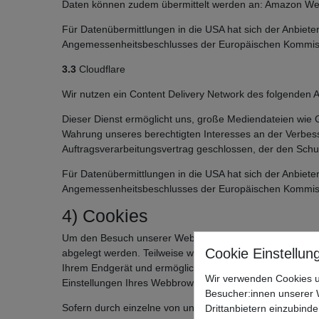
Daten können zudem übermittelt werden an: Amazon Web 
Für Datenübermittlungen in die USA hat sich der Anbie
Angemessenheitsbeschlusses der Europäischen Kommissio
3.3
Cloudflare
Wir nutzen ein Content Delivery Network des folgenden 
Dieser Dienst ermöglicht uns, große Mediendateien wie Gra
Wahrung unseres berechtigten Interesses an der Verbesse
Auftragsverarbeitungsvertrag geschlossen, der den Schut
Für Datenübermittlungen in die USA hat sich der Anbie
Angemessenheitsbeschlusses der Europäischen Kommissio
4) Cookies
Um den Besuch unserer Website attraktiv zu gestalten u
abgelegt werden. Teilweise werden diese Cookies nach Sc
Ihrem Endgerät und ermöglichen das Speichern von Seiten
Wir verwenden Cookies u
Einstellungen Ihres Webbrowsers entnehmen.
Besucher:innen unserer W
Sofern durch einzelne von uns eingesetzte Cookies auch
Drittanbietern einzubinde