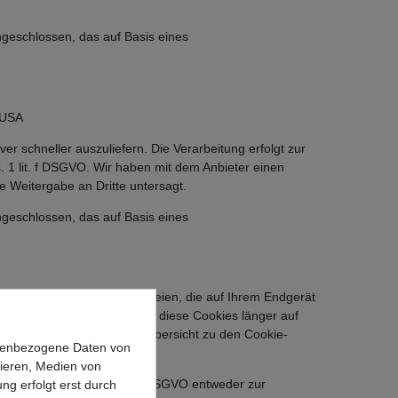
geschlossen, das auf Basis eines
 USA
er schneller auszuliefern. Die Verarbeitung erfolgt zur
. 1 lit. f DSGVO. Wir haben mit dem Anbieter einen
e Weitergabe an Dritte untersagt.
geschlossen, das auf Basis eines
okies, also kleine Textdateien, die auf Ihrem Endgerät
ies“), teilweise verbleiben diese Cookies länger auf
Sie die Speicherdauer der Übersicht zu den Cookie-
onenbezogene Daten von
sieren, Medien von
 gemäß Art. 6 Abs. 1 lit. b DSGVO entweder zur
ng erfolgt erst durch