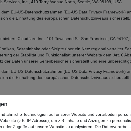
Services, Inc., 410 Terry Avenue North, Seattle, WA 98109, USA
ter dem EU-US-Datenschutzrahmen (EU-US Data Privacy Framework) an
n die Einhaltung des europäischen Datenschutzniveaus sicherstellt.
Anbieters: Cloudflare Inc., 101 Townsend St. San Francisco, CA 94107,
fiken, Seiteninhalte oder Skripte über ein Netz regional verteilter Serv
rung der Stabilität und Funktionalität unserer Website gem. Art. 6 Abs
z der Daten unserer Seitenbesucher sicherstellt und eine unberechtigt
ter dem EU-US-Datenschutzrahmen (EU-US Data Privacy Framework) an
n die Einhaltung des europäischen Datenschutzniveaus sicherstellt.
nd die Nutzung bestimmter Funktionen zu ermöglichen, verwenden wir Co
hließen des Browsers automatisch wieder gelöscht (sog. „Session-Cook
einstellungen (sog. „persistente Cookies“). Im letzteren Fall können 
nd ähnliche Technologien auf unserer Website und verarbeiten pers
ebseite (z.B. IP-Adresse), um z.B. Inhalte und Anzeigen zu personali
 personenbezogene Daten verarbeitet werden, erfolgt die Verarbeitung
n oder Zugriffe auf unsere Website zu analysieren. Die Datenverarbeitu