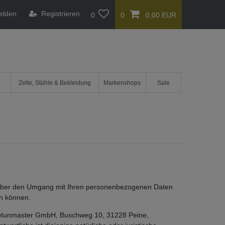
elden
Registrieren
0
0
0,00 EUR
Zelte, Stühle & Bekleidung
Markenshops
Sale
ie über den Umgang mit Ihren personenbezogenen Daten
en können.
Neptunmaster GmbH, Buschweg 10, 31228 Peine,