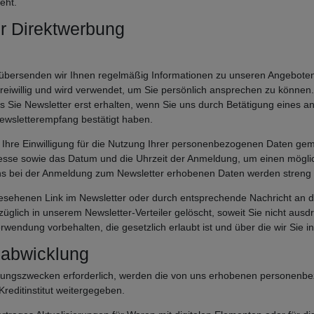
eht.
r Direktwerbung
bersenden wir Ihnen regelmäßig Informationen zu unseren Angeboten. 
t freiwillig und wird verwendet, um Sie persönlich ansprechen zu könne
ass Sie Newsletter erst erhalten, wenn Sie uns durch Betätigung eines
 Newsletterempfang bestätigt haben.
ns Ihre Einwilligung für die Nutzung Ihrer personenbezogenen Daten gemä
resse sowie das Datum und die Uhrzeit der Anmeldung, um einen mögli
 uns bei der Anmeldung zum Newsletter erhobenen Daten werden stren
gesehenen Link im Newsletter oder durch entsprechende Nachricht an 
glich in unserem Newsletter-Verteiler gelöscht, soweit Sie nicht ausdrü
ndung vorbehalten, die gesetzlich erlaubt ist und über die wir Sie in
labwicklung
ahlungszwecken erforderlich, werden die von uns erhobenen personenb
reditinstitut weitergegeben.