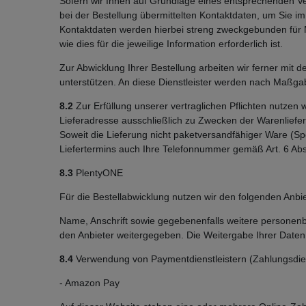
Sofern wir Ihnen auf Grundlage eines entsprechenden Vert
bei der Bestellung übermittelten Kontaktdaten, um Sie im
Kontaktdaten werden hierbei streng zweckgebunden für M
wie dies für die jeweilige Information erforderlich ist.
Zur Abwicklung Ihrer Bestellung arbeiten wir ferner mit
unterstützen. An diese Dienstleister werden nach Maßg
8.2
Zur Erfüllung unserer vertraglichen Pflichten nutze
Lieferadresse ausschließlich zu Zwecken der Warenliefer
Soweit die Lieferung nicht paketversandfähiger Ware (Spe
Liefertermins auch Ihre Telefonnummer gemäß Art. 6 Abs.
8.3
PlentyONE
Für die Bestellabwicklung nutzen wir den folgenden An
Name, Anschrift sowie gegebenenfalls weitere personen
den Anbieter weitergegeben. Die Weitergabe Ihrer Daten erf
8.4
Verwendung von Paymentdienstleistern (Zahlungsdie
- Amazon Pay