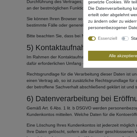
Durchführung des Vertrages, gemäß Art. 6 Abs. 1 lit. a D
gesetzte Cookies. Wir tei
an der bestmöglichen Funktionalität der Website sowie e
Die Datenverarbeitung ka
erteilt oder abgelehnt we
Sie können Ihren Browser so einstellen, dass Sie über 
zu ändern oder zu wider
bestimmte Fälle oder generell ausschließen können.
personenbezogener Date
Bitte beachten Sie, dass bei Nichtannahme von Cookies d
Essenziell
Sta
5) Kontaktaufnahme
Alle akzeptier
Im Rahmen der Kontaktaufnahme mit uns (z.B. per Konta
dafür erforderlichen Umfang – personenbezogene Daten 
Rechtsgrundlage für die Verarbeitung dieser Daten ist un
einen Vertrag ab, so ist zusätzliche Rechtsgrundlage fü
der betroffene Sachverhalt abschließend geklärt ist und
6) Datenverarbeitung bei Eröff
Gemäß Art. 6 Abs. 1 lit. b DSGVO werden personenbezoge
Kundenkontos mitteilen. Welche Daten für die Kontoerö
Eine Löschung Ihres Kundenkontos ist jederzeit möglich
Ihre Daten gelöscht, sofern alle darüber geschlossenen 