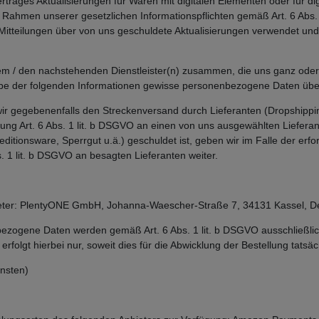
rages Aktualisierungen für Waren mit digitalen Elementen oder für dig
 Rahmen unserer gesetzlichen Informationspflichten gemäß Art. 6 Abs. 
itteilungen über von uns geschuldete Aktualisierungen verwendet und 
 dem / den nachstehenden Dienstleister(n) zusammen, die uns ganz oder
abe der folgenden Informationen gewisse personenbezogene Daten über
n wir gegebenenfalls den Streckenversand durch Lieferanten (Dropship
ung Art. 6 Abs. 1 lit. b DSGVO an einen von uns ausgewählten Lieferan
ditionsware, Sperrgut u.ä.) geschuldet ist, geben wir im Falle der erf
 1 lit. b DSGVO an besagten Lieferanten weiter.
bieter: PlentyONE GmbH, Johanna-Waescher-Straße 7, 34131 Kassel, D
bezogene Daten werden gemäß Art. 6 Abs. 1 lit. b DSGVO ausschließli
olgt hierbei nur, soweit dies für die Abwicklung der Bestellung tatsächl
nsten)