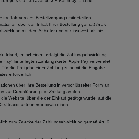
Europe s.c.a., 38 avenue J.F. Kennedy, L-1855
hre im Rahmen des Bestellvorgangs mitgeteilten
tionen über den Inhalt Ihrer Bestellung gemäß Art. 6
bwicklung mit dem Anbieter und nur insoweit, als sie
Cork, Irland, entscheiden, erfolgt die Zahlungsabwicklung
e Pay“ hinterlegten Zahlungskarte. Apple Pay verwendet
. Für die Freigabe einer Zahlung ist somit die Eingabe
tes erforderlich.
ionen über Ihre Bestellung in verschlüsselter Form an
aten zur Durchführung der Zahlung an den
die Website, über die der Einkauf getätigt wurde, auf die
e Geräteaccountnummer sowie einen
eßlich zum Zwecke der Zahlungsabwicklung gemäß Art. 6