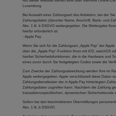
Auf dieser Website stehen eine oder mehrere Online-Za
Luxemburg
Bei Auswahl einer Zahlungsart des Anbieters, bei der Si
Zahlungsdaten (darunter Name, Anschrift, Bank- und Zah
Abs. 1 lit. b DSGVO weitergegeben. Die Weitergabe Ihrer
hierfür erforderlich ist.
- Apple Pay
Wenn Sie sich für die Zahlungsart „Apple Pay“ der Apple Dis
über die „Apple Pay“-Funktion Ihres mit iOS, watchOS o
hierbei Sicherheitsfunktionen, die in die Hardware und S
eines zuvor durch Sie festgelegten Codes sowie die Verifi
Zum Zwecke der Zahlungsabwicklung werden Ihre im Rahme
Apple weitergegeben. Apple verschlüsselt diese Daten s
Zahlungsdienstleister der in Apple Pay hinterlegten Zahlu
Zahlungsdaten zugreifen kann. Nachdem die Zahlung get
transaktionsspezifischen, dynamischen Sicherheitscode 
Sofern bei den beschriebenen Übermittlungen personenb
Abs. 1 lit. b DSGVO.