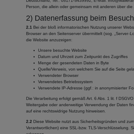
Deutschland, Tel.: 05171-5439992, E-Mail: info@wallerang
Person, die allein oder gemeinsam mit anderen über di
2) Datenerfassung beim Besuch
2.1
Bei der bloß informatorischen Nutzung unserer Website
Browser an den Seitenserver übermittelt (sog. „Server-Lo
die Website anzuzeigen:
Unsere besuchte Website
Datum und Uhrzeit zum Zeitpunkt des Zugriffes
Menge der gesendeten Daten in Byte
Quelle/Verweis, von welchem Sie auf die Seite gel
Verwendeter Browser
Verwendetes Betriebssystem
Verwendete IP-Adresse (ggf.: in anonymisierter F
Die Verarbeitung erfolgt gemäß Art. 6 Abs. 1 lit. f DSGV
Weitergabe oder anderweitige Verwendung der Daten findet
auf eine rechtswidrige Nutzung hinweisen.
2.2
Diese Website nutzt aus Sicherheitsgründen und zum
Verantwortlichen) eine SSL-bzw. TLS-Verschlüsselung. Si
erkennen.