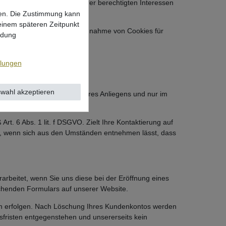
t. f DSGVO zur Wahrung unserer berechtigten Interessen
hs.
lgen. Die Zustimmung kann
 einem späteren Zeitpunkt
ahme entscheiden oder die Annahme von Cookies für
ndung
llungen
wahl akzeptieren
eitung und Beantwortung Ihres Anliegens und nur im
t. 6 Abs. 1 lit. f DSGVO. Zielt Ihre Kontaktierung auf
cht, wenn sich aus den Umständen entnehmen lässt, dass
rbeitet, wenn Sie uns diese bei der Eröffnung eines
chenden Formulars auf unserer Website.
hen erfolgen. Nach Löschung Ihres Kundenkontos werden
gsfristen entgegenstehen und unsererseits kein