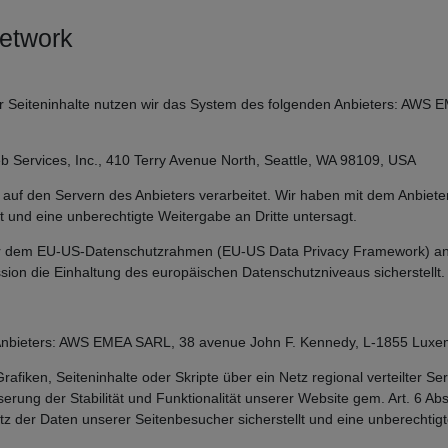
Network
er Seiteninhalte nutzen wir das System des folgenden Anbieters: AWS
Services, Inc., 410 Terry Avenue North, Seattle, WA 98109, USA
uf den Servern des Anbieters verarbeitet. Wir haben mit dem Anbieter
t und eine unberechtigte Weitergabe an Dritte untersagt.
ter dem EU-US-Datenschutzrahmen (EU-US Data Privacy Framework) an
n die Einhaltung des europäischen Datenschutzniveaus sicherstellt.
n Anbieters: AWS EMEA SARL, 38 avenue John F. Kennedy, L-1855 Lux
fiken, Seiteninhalte oder Skripte über ein Netz regional verteilter Serv
rung der Stabilität und Funktionalität unserer Website gem. Art. 6 Abs
z der Daten unserer Seitenbesucher sicherstellt und eine unberechtigt