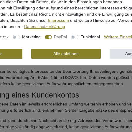
SGVO im Falle einer erteilten Einwilligung oder gemäß Art. 6 Abs. 1 li
len diese Daten mit Dritten, die wir in den Einstellungen benennen.
iner kundenfreundlichen und effektiven Ausgestaltung des Seitenbesuc
nn mit Einwilligung oder aufgrund eines berechtigten Interesses erfo
rden. Es besteht das Recht, nicht einzuwilligen und die Einwilligung zu
das Setzen von Cookies informiert werden und einzeln über deren Ann
rufen. Beachten Sie unser
Impressum
und weitere Hinweise zur Verwe
n in unserer
Daten­schutz­erklärung
.
ie Funktionalität unserer Website eingeschränkt sein kann.
tistik
Marketing
PayPal
Funktional
Weitere Einste
en
Alle ablehnen
Aus
ktformular oder E-Mail) werden – ausschließlich zum Zweck der Bearb
verarbeitet.
ser berechtigtes Interesse an der Beantwortung Ihres Anliegens gemäß Ar
r die Verarbeitung Art. 6 Abs. 1 lit. b DSGVO. Ihre Daten werden gelös
 sofern keine gesetzlichen Aufbewahrungspflichten entgegenstehen.
nung eines Kundenkontos
ne Daten im jeweils erforderlichen Umfang weiterhin erhoben und vera
ffnung erforderlich sind, entnehmen Sie der Eingabemaske des entspre
 und kann durch eine Nachricht an die o.g. Adresse des Verantwortlic
Verträge vollständig abgewickelt sind, keine gesetzlichen Aufbewahrun