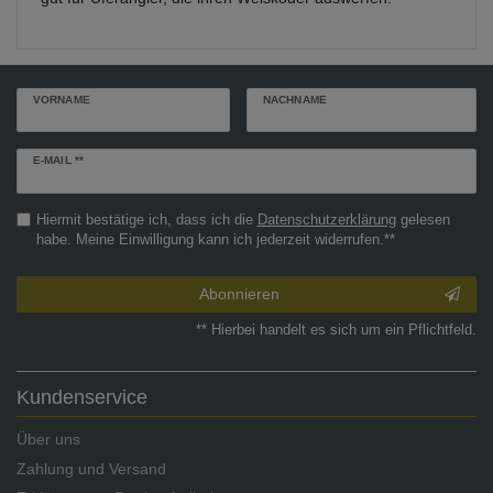
VORNAME
NACHNAME
Newsletter
E-MAIL **
Honig
Hiermit bestätige ich, dass ich die
Daten­schutz­erklärung
gelesen
habe. Meine Einwilligung kann ich jederzeit widerrufen.**
Abonnieren
** Hierbei handelt es sich um ein Pflichtfeld.
Kundenservice
Über uns
Zahlung und Versand