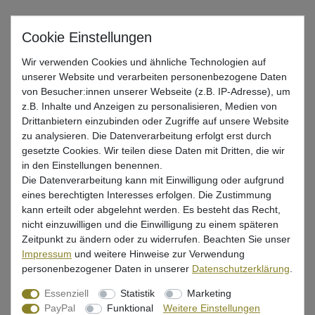
Deeper Start - auswerfbares Echolot
Wir verwenden Cookies und ähnliche Technologien auf
145,75 € *
unserer Website und verarbeiten personenbezogene Daten
von Besucher:innen unserer Webseite (z.B. IP-Adresse), um
In den Warenkorb
z.B. Inhalte und Anzeigen zu personalisieren, Medien von
Drittanbietern einzubinden oder Zugriffe auf unsere Website
zu analysieren. Die Datenverarbeitung erfolgt erst durch
gesetzte Cookies. Wir teilen diese Daten mit Dritten, die wir
IRON CLAW Marine Transducer Mount
in den Einstellungen benennen.
80cm - Geberstange
Die Datenverarbeitung kann mit Einwilligung oder aufgrund
UVP 67,95 €
eines berechtigten Interesses erfolgen. Die Zustimmung
48,69 € *
kann erteilt oder abgelehnt werden. Es besteht das Recht,
nicht einzuwilligen und die Einwilligung zu einem späteren
In den Warenkorb
Zeitpunkt zu ändern oder zu widerrufen. Beachten Sie unser
Impressum
und weitere Hinweise zur Verwendung
personenbezogener Daten in unserer
Daten­schutz­erklärung
.
Essenziell
Statistik
Marketing
PayPal
Funktional
Weitere Einstellungen