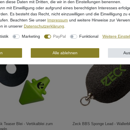
len diese Daten mit Dritten, die wir in den Einstellungen benennen.
5 € *
ab 5,36 € *
nn mit Einwilligung oder aufgrund eines berechtigten Interesses erfo
rden. Es besteht das Recht, nicht einzuwilligen und die Einwilligung zu
rufen. Beachten Sie unser
Impressum
und weitere Hinweise zur Verwe
Artikel anzeigen
Artikel anzeigen
n in unserer
Daten­schutz­erklärung
.
tistik
Marketing
PayPal
Funktional
Weitere Einste
en
Alle ablehnen
Aus
k Teaser Blei - Vertikalblei zum
Zeck BBS Sponge Lead - Wallerbl
geln