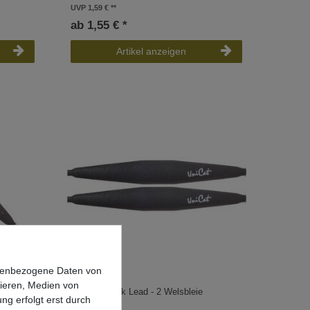
UVP 1,59 €
ab 1,55 € *
Artikel anzeigen
onenbezogene Daten von
sieren, Medien von
erbleie
Uni Cat Clonk Lead - 2 Welsbleie
ng erfolgt erst durch