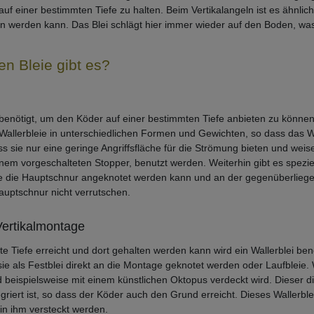
uf einer bestimmten Tiefe zu halten. Beim Vertikalangeln ist es ähnlich
n werden kann. Das Blei schlägt hier immer wieder auf den Boden, was
en Bleie gibt es?
 benötigt, um den Köder auf einer bestimmten Tiefe anbieten zu könne
Wallerbleie in unterschiedlichen Formen und Gewichten, so dass das 
ass sie nur eine geringe Angriffsfläche für die Strömung bieten und we
nem vorgeschalteten Stopper, benutzt werden. Weiterhin gibt es spezielle
te die Hauptschnur angeknotet werden kann und an der gegenüberliegend
Hauptschnur nicht verrutschen.
Vertikalmontage
Tiefe erreicht und dort gehalten werden kann wird ein Wallerblei benöti
 sie als Festblei direkt an die Montage geknotet werden oder Laufbleie.
nd beispielsweise mit einem künstlichen Oktopus verdeckt wird. Dieser di
ntegriert ist, so dass der Köder auch den Grund erreicht. Dieses Wallerb
in ihm versteckt werden.