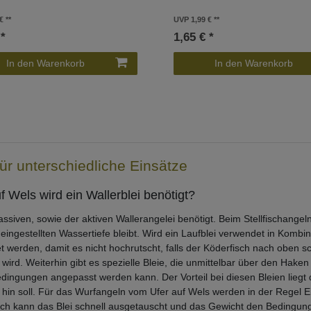
€
UVP 1,99 €
 *
1,65 € *
In den Warenkorb
In den Warenkorb
ür unterschiedliche Einsätze
 Wels wird ein Wallerblei benötigt?
assiven, sowie der aktiven Wallerangelei benötigt. Beim Stellfischangel
ngestellten Wassertiefe bleibt. Wird ein Laufblei verwendet in Kombin
et werden, damit es nicht hochrutscht, falls der Köderfisch nach oben sc
rd. Weiterhin gibt es spezielle Bleie, die unmittelbar über den Haken 
ngungen angepasst werden kann. Der Vorteil bei diesen Bleien liegt dar
 hin soll. Für das Wurfangeln vom Ufer auf Wels werden in der Regel E
ch kann das Blei schnell ausgetauscht und das Gewicht den Bedingu