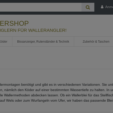
Anm
LERSHOP
GLERN FÜR WALLERANGLER!
Köder
Bissanzeiger, Rutenständer & Technik
Zubehör & Taschen
allermontagen benötigt und gibt es in verschiedenen Variationen. Sie u
, nämlich den Köder auf einer bestimmten Wassertiefe zu halten. In 
lle Wallermethoden abdecken lassen. Ob ein Wallerblei für das Stellfis
 auf Wels oder zum Wurfangeln vom Ufer, wir haben das passende Blei