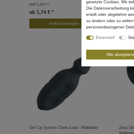
gesetzte Cookies. Wir tei
UVP 1,79 €
ab 3,7
Die Datenverarbeitung ka
ab 1,74 € *
erteilt oder abgelehnt we
zu ändern oder zu wider
Artikel anzeigen
personenbezogener Date
Essenziell
Sta
Alle akzeptier
Uni Cat System Clonk Lead - Wallerblei
Zeck Dis
Walleran