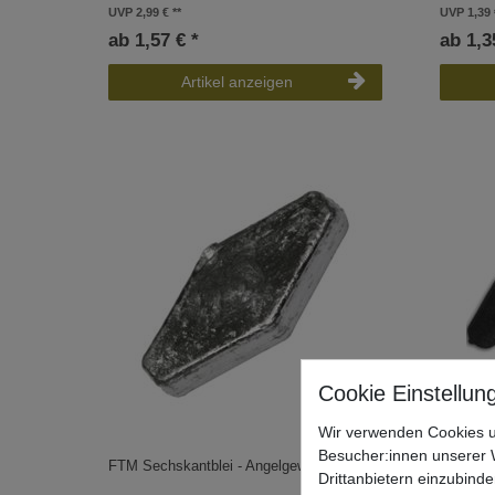
UVP 2,99 €
UVP 1,39 
ab 1,57 € *
ab 1,3
Artikel anzeigen
Wir verwenden Cookies u
Besucher:innen unserer W
FTM Sechskantblei - Angelgewicht
Uni Cat 
Drittanbietern einzubinde