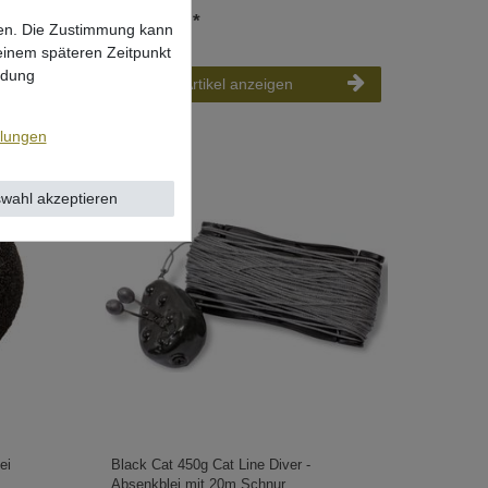
ab 5,09 € *
lgen. Die Zustimmung kann
 einem späteren Zeitpunkt
ndung
Artikel anzeigen
llungen
wahl akzeptieren
ei
Black Cat 450g Cat Line Diver -
Absenkblei mit 20m Schnur