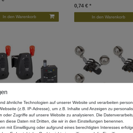
0,74 € *
In den Warenkorb
In den Warenkorb
nd ähnliche Technologien auf unserer Website und verarbeiten pers
ebseite (z.B. IP-Adresse), um z.B. Inhalte und Anzeigen zu personali
n oder Zugriffe auf unsere Website zu analysieren. Die Datenverarbeitu
 Sensible Cat 2+1 Set -
Black Cat Hells Bells - 3 Glöckch
len diese Daten mit Dritten, die wir in den Einstellungen benennen.
sanzeiger
nn mit Einwilligung oder aufgrund eines berechtigten Interesses erfo
UVP 6,99 €