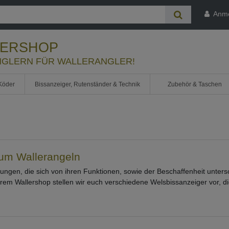
Anm
LERSHOP
GLERN FÜR WALLERANGLER!
Köder
Bissanzeiger, Rutenständer & Technik
Zubehör & Taschen
zum Wallerangeln
rungen, die sich von ihren Funktionen, sowie der Beschaffenheit unter
serem Wallershop stellen wir euch verschiedene Welsbissanzeiger vor,