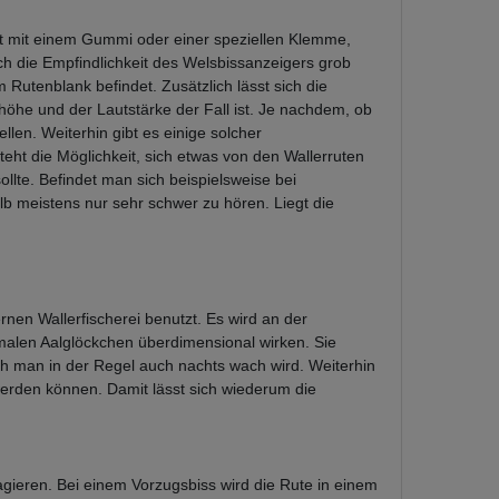
ist mit einem Gummi oder einer speziellen Klemme,
ch die Empfindlichkeit des Welsbissanzeigers grob
m Rutenblank befindet. Zusätzlich lässt sich die
höhe und der Lautstärke der Fall ist. Je nachdem, ob
len. Weiterhin gibt es einige solcher
teht die Möglichkeit, sich etwas von den Wallerruten
llte. Befindet man sich beispielsweise bei
b meistens nur sehr schwer zu hören. Liegt die
nen Wallerfischerei benutzt. Es wird an der
rmalen Aalglöckchen überdimensional wirken. Sie
ch man in der Regel auch nachts wach wird. Weiterhin
werden können. Damit lässt sich wiederum die
agieren. Bei einem Vorzugsbiss wird die Rute in einem