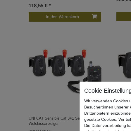
118,55 € *
In den Warenkorb
Wir verwenden Cookies u
Besucher:innen unserer W
Drittanbietern einzubinde
UNI CAT Sensible Cat 3+1 Set -
UNI CAT
gesetzte Cookies. Wir tei
Welsbissanzeiger
Welsbis
Die Datenverarbeitung ka