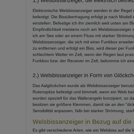
1.) Welsbissanzeiger, die elektrisch betri
Elektronische Welsbissanzeiger werden in der Regel 
befestigt. Die Bissübertragung erfolgt je nach Model
einstellen. Befestige ich ihn ziemlich weit unten am B
Empfindlichkeit meistens noch am Welsbissanzeiger se
ich am See oder an einem Fluss mit starker Strömung f
Welsbissanzeiger, die sich mit einer Funkbox erweiter
zu entfernen und erfolgt ein Biss, wird dieser per Fu
schlechtem Wetter im Zelt, wenn der Regen laut pras
Funkbox bzw. der Receiver im Zelt, bekomme ich einen
2.) Welsbissanzeiger in Form von Glöckc
Das Aalglöckchen wurde als Welsbissanzeiger benutzt
Rutenspitze befestigt und bimmelt, wenn ein Wels bei
wurden speziell für das Wallerangeln konzipiert, so 
besitzen sie größere Klemmen, damit sie an den "dic
Sensibilität anpassen, falls bei starker Strömung, st
Welsbissanzeiger in Bezug auf die
Es gibt verschiedene Arten, wie ein Welsbiss auf die