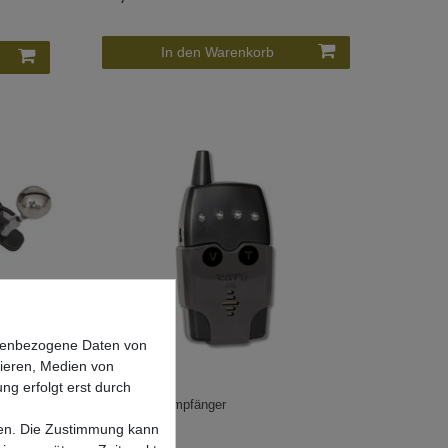
In den Warenkorb
onenbezogene Daten von
sieren, Medien von
ng erfolgt erst durch
en
Black Cat Empfänger
lgen. Die Zustimmung kann
UVP 72,99 €