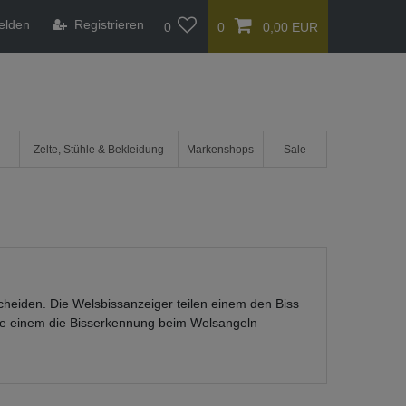
elden
Registrieren
0
0
0,00 EUR
Zelte, Stühle & Bekleidung
Markenshops
Sale
scheiden. Die Welsbissanzeiger teilen einem den Biss
 die einem die Bisserkennung beim Welsangeln