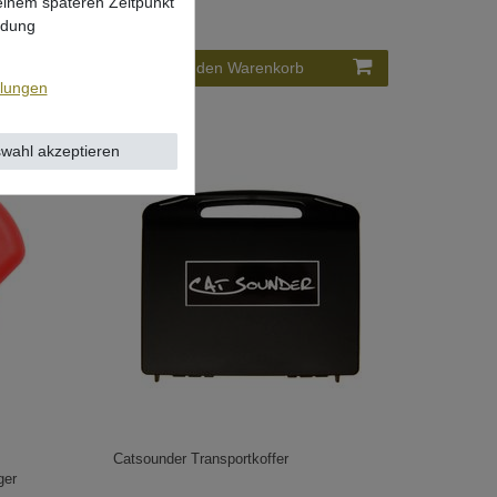
 einem späteren Zeitpunkt
57,69 € *
ndung
In den Warenkorb
llungen
wahl akzeptieren
Catsounder Transportkoffer
ger