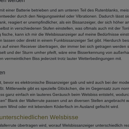
eben werden
mit einer Batterie betrieben und am unteren Teil des Rutenblanks, me
l entweder durch den Neigungswinkel oder Vibrationen. Dadurch lässt si
lank, reagiert er unempfindlicher, als ein Bissanzeiger, der sich höher a
lbst in verschiedenen Stufen einstellen, was oftmals auch mit der Ton
ische, kann ich mir die Welsbissanzeiger auf meine Bedürfnisse einstel
n lassen oder direkt in einem Funkbissanzeiger Set gibt. Hierdurch bes
nk auf einen Receiver übertragen, der immer bei sich getragen werden so
selt und der Sturm umher pfeift, wäre eine Bisserkennung von außerhal
 vermeintlichen Biss jederzeit trotz lauter Wetterbedingungen mit.
hen
, bevor es elektronische Bissanzeiger gab und wird auch bei der moder
ßt. Mittlerweile gibt es spezielle Glöckchen, die im Gegensatz zum no
dass ganz einfach ein lauteres Geräusch beim Welsbiss entsteht, wodur
ken" Blank der Wallerrute passen und an diversen Stellen angebracht 
arkem Wind oder mit lebendem Köderfisch im Ausland gefischt wird.
 unterschiedlichen Welsbisse
 Wallerrute übertragen wird, worauf Welsbissanzeiger unterschiedlich re