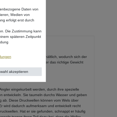
onenbezogene Daten von
sieren, Medien von
ng erfolgt erst durch
lgen. Die Zustimmung kann
 einem späteren Zeitpunkt
ndung
 in verschiedenen Größen erhältlich, wodurch sich der
llungen
digkeit sollte man als Angler das richtige Gewicht
wahl akzeptieren
nker?
Angler eingekurbelt werden, durch ihre spezielle
n entwickeln. Sie taumeln durchs Wasser und geben
g ab. Diese Druckwellen können vom Wels über
 wird dadurch aufmerksam und entwickelt recht
 Druckwellen. Hat er sie gefunden, schnappt er häufig
asseln tragen ihren Teil dazu bei, dass die Waller