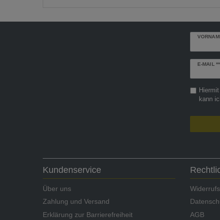
VORNAM
Newslette
E-MAIL **
Honig
Hiermit
kann ic
Kundenservice
Rechtl
Über uns
Widerrufs
Zahlung und Versand
Datensch
Erklärung zur Barrierefreiheit
AGB