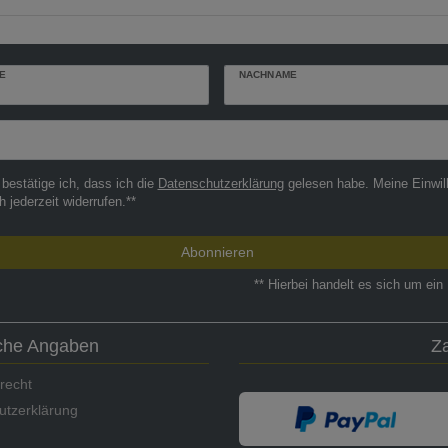
E
NACHNAME
r
 bestätige ich, dass ich die
Daten­schutz­erklärung
gelesen habe. Meine Einwil
h jederzeit widerrufen.**
Abonnieren
** Hierbei handelt es sich um ein 
iche Angaben
Z
recht
utzerklärung