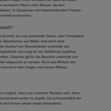
n akustische Reize unter Wasser, die den
eiben. In Situationen mit heikel beißenden Fischen
terschied ausmachen.
esetzt?
rt sinnvoll, wo man potentielle Stand- oder Fressplätze
s Spinnfischen auf Waller sind recht stark
der Auslauf von Stromturbinen unterhalb von
gewirbelt und sorgt für ein Stelldichein jeglicher
ffen. Gleiches gilt für die Bereiche unterhalb von
er abgesucht zu werden. Auch das Blinkern bei
rch kommt er dem Angler und seinem Blinker,
 auch möglich, dass man mehrere Stunden wirft, ohne
onzentriert weiter zu angeln, bis schlussendlich der
erät sind immer wieder etwas besonderes.