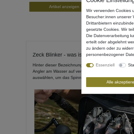
Artikel anzeigen
Wir verwenden Cookies u
Besucher:innen unserer W
Drittanbietern einzubinde
gesetzte Cookies. Wir tei
Die Datenverarbeitung ka
erteilt oder abgelehnt we
zu ändern oder zu wider
Zeck Blinker - was ist das?
personenbezogener Date
Hinter dieser Bezeichnung verbergen sich Köder, die 
Essenziell
Sta
Angler am Wasser auf verschiedene Situationen einste
auswählen, um das Spinnfischen auf Waller so effekti
Alle akzeptier