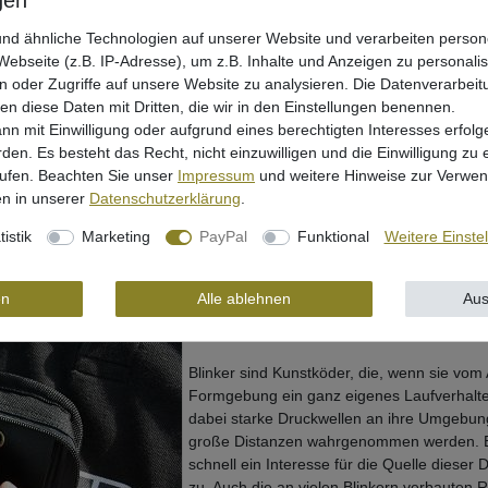
Artikel anzeigen
nd ähnliche Technologien auf unserer Website und verarbeiten pers
ebseite (z.B. IP-Adresse), um z.B. Inhalte und Anzeigen zu personali
n oder Zugriffe auf unsere Website zu analysieren. Die Datenverarbeitu
len diese Daten mit Dritten, die wir in den Einstellungen benennen.
nn mit Einwilligung oder aufgrund eines berechtigten Interesses erfo
rden. Es besteht das Recht, nicht einzuwilligen und die Einwilligung zu
rufen. Beachten Sie unser
Impressum
und weitere Hinweise zur Verwe
n in unserer
Daten­schutz­erklärung
.
für das Angeln mit der Spinnrute ausgelegt sind. Die Zeck Blinker sind
tistik
Marketing
PayPal
Funktional
Weitere Einste
llen kann. Je nach Strömung, benötigter Wurfweite und Absinkgeschwin
v wie möglich zu halten.
en
Alle ablehnen
Aus
Zeck Blinker - wodurch locken Bli
Blinker sind Kunstköder, die, wenn sie vom 
Formgebung ein ganz eigenes Laufverhalte
dabei starke Druckwellen an ihre Umgebun
große Distanzen wahrgenommen werden. Er
schnell ein Interesse für die Quelle dieser
zu. Auch die an vielen Blinkern verbauten R