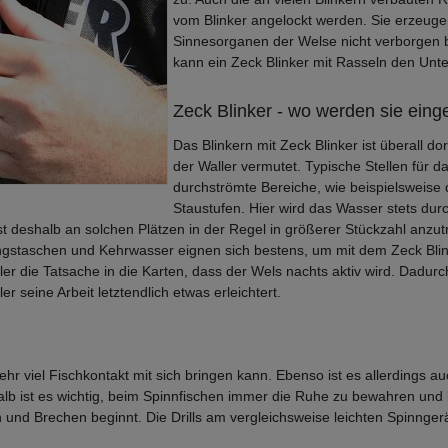
vom Blinker angelockt werden. Sie erzeuge
Sinnesorganen der Welse nicht verborgen bl
kann ein Zeck Blinker mit Rasseln den Un
Zeck Blinker - wo werden sie eing
Das Blinkern mit Zeck Blinker ist überall do
der Waller vermutet. Typische Stellen für da
durchströmte Bereiche, wie beispielsweise 
Staustufen. Hier wird das Wasser stets durch
st deshalb an solchen Plätzen in der Regel in größerer Stückzahl anzutre
gstaschen und Kehrwasser eignen sich bestens, um mit dem Zeck Blink
gler die Tatsache in die Karten, dass der Wels nachts aktiv wird. Dadu
 seine Arbeit letztendlich etwas erleichtert.
t sehr viel Fischkontakt mit sich bringen kann. Ebenso ist es allerdings
lb ist es wichtig, beim Spinnfischen immer die Ruhe zu bewahren und k
gen und Brechen beginnt. Die Drills am vergleichsweise leichten Spinng