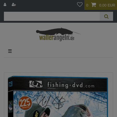
0
0,00 EUR
☰