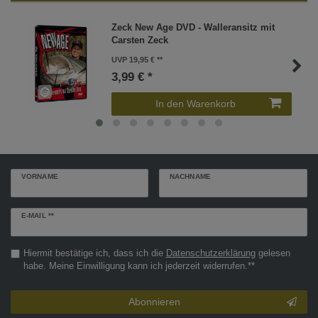
Zeck New Age DVD - Walleransitz mit
Carsten Zeck
UVP 19,95 €
3,99 € *
In den Warenkorb
VORNAME
NACHNAME
Newsletter
E-MAIL **
Honig
Hiermit bestätige ich, dass ich die
Daten­schutz­erklärung
gelesen
habe. Meine Einwilligung kann ich jederzeit widerrufen.**
Abonnieren