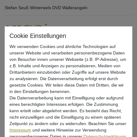
Stefan Seuß Winterwels DVD Wallerangeln
*
4,00 EUR
* inkl. ges. MwSt. zzgl.
Versandkosten
Wir verwenden Cookies und ähnliche Technologien auf
Lieferzeit 1-3 Tage (Deutschland); 3-7 Tage (Ausland)
unserer Website und verarbeiten personenbezogene Daten
Informationen zur Berechnung des Liefertermins hier
von Besucher:innen unserer Webseite (z.B. IP-Adresse), um
z.B. Inhalte und Anzeigen zu personalisieren, Medien von
Mehr als 5 Stück verfügbar
Drittanbietern einzubinden oder Zugriffe auf unsere Website
zu analysieren. Die Datenverarbeitung erfolgt erst durch
gesetzte Cookies. Wir teilen diese Daten mit Dritten, die wir
In den Warenkorb
in den Einstellungen benennen.
Die Datenverarbeitung kann mit Einwilligung oder aufgrund
eines berechtigten Interesses erfolgen. Die Zustimmung
Wunschliste
kann erteilt oder abgelehnt werden. Es besteht das Recht,
nicht einzuwilligen und die Einwilligung zu einem späteren
Zeitpunkt zu ändern oder zu widerrufen. Beachten Sie unser
Impressum
und weitere Hinweise zur Verwendung
personenbezogener Daten in unserer
Daten­schutz­erklärung
.