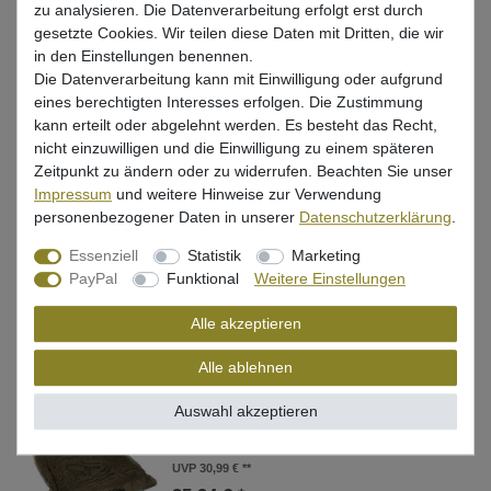
zu analysieren. Die Datenverarbeitung erfolgt erst durch
Cresta Carpetion Power Net Handle 3m
Kescherstab
gesetzte Cookies. Wir teilen diese Daten mit Dritten, die wir
in den Einstellungen benennen.
UVP 69,95 €
Die Datenverarbeitung kann mit Einwilligung oder aufgrund
59,14 € *
eines berechtigten Interesses erfolgen. Die Zustimmung
kann erteilt oder abgelehnt werden. Es besteht das Recht,
In den Warenkorb
nicht einzuwilligen und die Einwilligung zu einem späteren
Zeitpunkt zu ändern oder zu widerrufen. Beachten Sie unser
Impressum
und weitere Hinweise zur Verwendung
Fox Matrix Horizon Ultra Silm Landing
personenbezogener Daten in unserer
Daten­schutz­erklärung
.
Net Handle 4,5m Kescherstab
Essenziell
Statistik
Marketing
UVP 179,99 €
PayPal
Funktional
Weitere Einstellungen
150,63 € *
Alle akzeptieren
In den Warenkorb
Alle ablehnen
Auswahl akzeptieren
Fox Horizon 46" Spare Mesh Ersatznetz
für Karpfenkescher
UVP 30,99 €