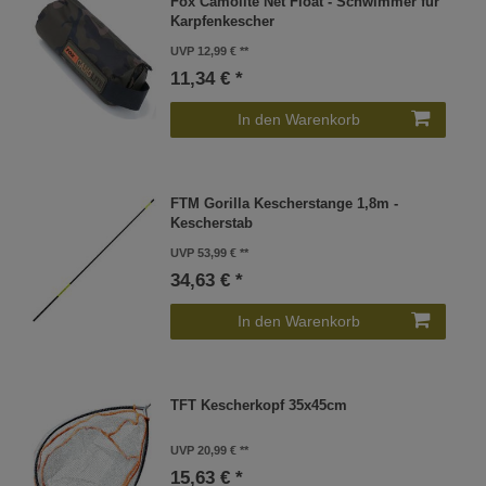
Fox Camolite Net Float - Schwimmer für
Karpfenkescher
UVP 12,99 €
11,34 € *
In den Warenkorb
FTM Gorilla Kescherstange 1,8m -
Kescherstab
UVP 53,99 €
34,63 € *
In den Warenkorb
TFT Kescherkopf 35x45cm
UVP 20,99 €
15,63 € *