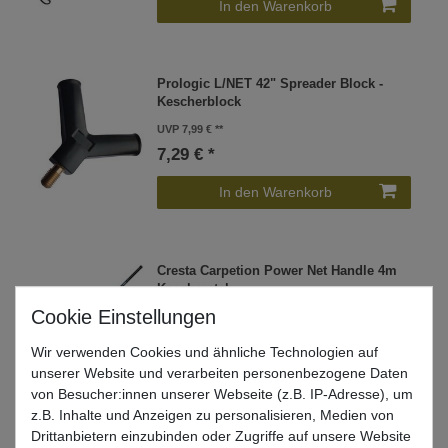
In den Warenkorb
Prologic L/NET 42" Spreader Block -
Kescherblock
UVP 7,99 €
7,29 € *
In den Warenkorb
Cresta Carpetion Power Net Handle 4m
Kescherstab
UVP 84,99 €
78,51 € *
Wir verwenden Cookies und ähnliche Technologien auf
unserer Website und verarbeiten personenbezogene Daten
In den Warenkorb
von Besucher:innen unserer Webseite (z.B. IP-Adresse), um
z.B. Inhalte und Anzeigen zu personalisieren, Medien von
Drittanbietern einzubinden oder Zugriffe auf unsere Website