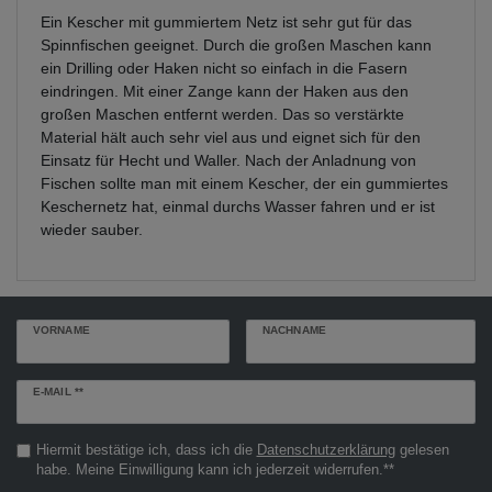
Ein Kescher mit gummiertem Netz ist sehr gut für das
Spinnfischen geeignet. Durch die großen Maschen kann
ein Drilling oder Haken nicht so einfach in die Fasern
eindringen. Mit einer Zange kann der Haken aus den
großen Maschen entfernt werden. Das so verstärkte
Material hält auch sehr viel aus und eignet sich für den
Einsatz für Hecht und Waller. Nach der Anladnung von
Fischen sollte man mit einem Kescher, der ein gummiertes
Keschernetz hat, einmal durchs Wasser fahren und er ist
wieder sauber.
VORNAME
NACHNAME
Newsletter
E-MAIL **
Honig
Hiermit bestätige ich, dass ich die
Daten­schutz­erklärung
gelesen
habe. Meine Einwilligung kann ich jederzeit widerrufen.**