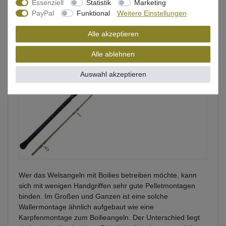
Essenziell
Statistik
Marketing
PayPal
Funktional
Weitere Einstellungen
Alle akzeptieren
Alle ablehnen
Auswahl akzeptieren
Wer das Welsangeln mit Boilies betreiben möchte, kann
sich mit wenigen Handgriffen sehr gute Pelletmontagen
binden. Im Großen und Ganzen ist eine solche
Wallermontage ähnlich aufgebaut wie eine
Karpfenmontage zum Boilieangeln. Der Unterschied liegt