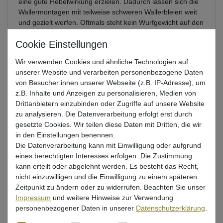
eine gute Hebelwirkung erzielen. Dadurch lassen sich die
Wallermontagen mit teilweise schweren Wallerbleien weit
und gezielt werfen. Oftmals steht kein Wurfgewicht auf den
Angelruten, sondern ähnlich wie bei vielen Karpfenruten ist
auf dem Rutenblank eine Testkurve vermerkt. Solche
Wallerruten haben meist eine Testkurve von 6 bis 8lbs.
Wir verwenden Cookies und ähnliche Technologien auf
Zudem besitzen diese Welsruten eine tolle Aktion, so dass
unserer Website und verarbeiten personenbezogene Daten
die Fluchten von kampfstarken Wallern sehr gut
von Besucher:innen unserer Webseite (z.B. IP-Adresse), um
abgefedert werden. Ein kraftvolles Rückgrat des
z.B. Inhalte und Anzeigen zu personalisieren, Medien von
Rutenblanks sorgt dafür, dass sich auch Großwelse
Drittanbietern einzubinden oder Zugriffe auf unsere Website
problemlos ausdrillen und landen lassen. Die Angelruten,
zu analysieren. Die Datenverarbeitung erfolgt erst durch
die zum Welsangeln mit Boilies entwickelt wurden, sind in
gesetzte Cookies. Wir teilen diese Daten mit Dritten, die wir
der Regel mit einem robusten Blank und stabilen
in den Einstellungen benennen.
Komponenten ausgestattet, die auf die Belastungen beim
Die Datenverarbeitung kann mit Einwilligung oder aufgrund
Wallerfischen ausgelegt sind.
eines berechtigten Interesses erfolgen. Die Zustimmung
kann erteilt oder abgelehnt werden. Es besteht das Recht,
Welches Zubehör benötigt man für
nicht einzuwilligen und die Einwilligung zu einem späteren
Pelletmontagen zum Welsangeln mit Boilies?
Zeitpunkt zu ändern oder zu widerrufen. Beachten Sie unser
Impressum
und weitere Hinweise zur Verwendung
personenbezogener Daten in unserer
Daten­schutz­erklärung
.