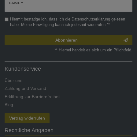
Newsletter
E-MAIL **
Honig
Hiermit bestätige ich, dass ich die
Daten­schutz­erklärung
gelesen
habe. Meine Einwilligung kann ich jederzeit widerrufen.**
Abonnieren
** Hierbei handelt es sich um ein Pflichtfeld.
Kundenservice
Über uns
Zahlung und Versand
Erklärung zur Barrierefreiheit
Blog
Vertrag widerrufen
Rechtliche Angaben