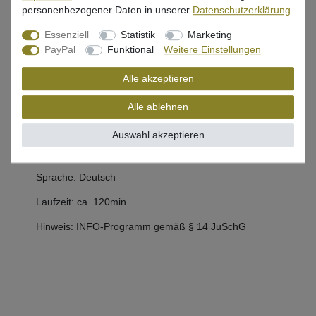
personenbezogener Daten in unserer
Daten­schutz­erklärung
.
Beschreibung
Essenziell
Statistik
Marketing
PayPal
Funktional
Weitere Einstellungen
Bewertung
Alle akzeptieren
Alle ablehnen
DVD über das Angeln auf Zander im Herbst und
Winter
Auswahl akzeptieren
Dietmar Isaiasch
Sprache: Deutsch
Laufzeit: ca. 120min
Hinweis: INFO-Programm gemäß § 14 JuSchG