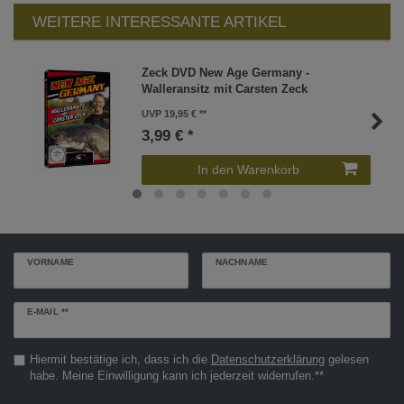
WEITERE INTERESSANTE ARTIKEL
Zeck DVD New Age Germany -
Walleransitz mit Carsten Zeck
UVP 19,95 €
3,99 € *
In den Warenkorb
VORNAME
NACHNAME
Newsletter
E-MAIL **
Honig
Hiermit bestätige ich, dass ich die
Daten­schutz­erklärung
gelesen
habe. Meine Einwilligung kann ich jederzeit widerrufen.**