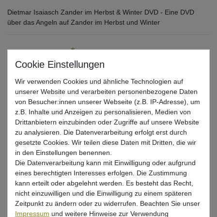
Dietmar Isaiasch Zander im Herbst & Winter DVD - Eine DVD
über das Angeln auf Zander im Herbst und Winter
*
4,00 EUR
* inkl. ges. MwSt. zzgl.
Versandkosten
Wir verwenden Cookies und ähnliche Technologien auf
unserer Website und verarbeiten personenbezogene Daten
Lieferzeit 1-3 Tage (Deutschland); 3-7 Tage (Ausland)
Informationen zur Berechnung des Liefertermins hier
von Besucher:innen unserer Webseite (z.B. IP-Adresse), um
z.B. Inhalte und Anzeigen zu personalisieren, Medien von
Mehr als 5 Stück verfügbar
Drittanbietern einzubinden oder Zugriffe auf unsere Website
zu analysieren. Die Datenverarbeitung erfolgt erst durch
gesetzte Cookies. Wir teilen diese Daten mit Dritten, die wir
In den Warenkorb
in den Einstellungen benennen.
Die Datenverarbeitung kann mit Einwilligung oder aufgrund
eines berechtigten Interesses erfolgen. Die Zustimmung
Wunschliste
kann erteilt oder abgelehnt werden. Es besteht das Recht,
nicht einzuwilligen und die Einwilligung zu einem späteren
Zeitpunkt zu ändern oder zu widerrufen. Beachten Sie unser
Impressum
und weitere Hinweise zur Verwendung