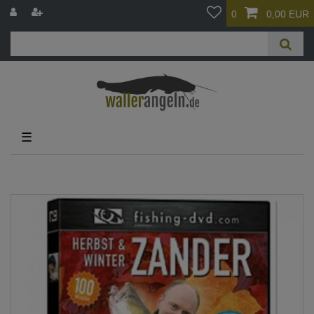
0
0,00 EUR
☰