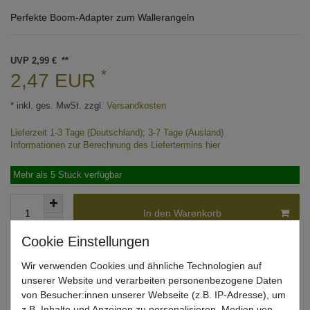
Perfekte Boom-Adapter zum Wallerangeln
UVP 2,99 €
*
2,47 EUR
* inkl. ges. MwSt. zzgl.
Versandkosten
Lieferzeit 1-3 Tage (Deutschland); 3-7 Tage (Ausland)
Informationen zur Berechnung des Liefertermins hier
Mehr als 5 Stück verfügbar
In den Warenkorb
Wunschliste
Wir verwenden Cookies und ähnliche Technologien auf
unserer Website und verarbeiten personenbezogene Daten
von Besucher:innen unserer Webseite (z.B. IP-Adresse), um
z.B. Inhalte und Anzeigen zu personalisieren, Medien von