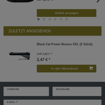
Artikel anzeigen
ZULETZT ANGESEHEN
Black Cat Power Booms XXL (2 Stück)
UVP 2,99 €
2,47 € *
In den Warenkorb
VORNAME
NACHNAME
Newsletter
E-MAIL **