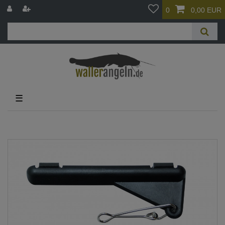
0
0,00 EUR
☰