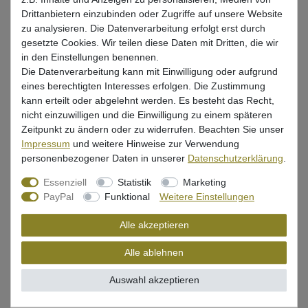
Drittanbietern einzubinden oder Zugriffe auf unsere Website
Bewertung
zu analysieren. Die Datenverarbeitung erfolgt erst durch
gesetzte Cookies. Wir teilen diese Daten mit Dritten, die wir
Produktsicherheit
in den Einstellungen benennen.
Die Datenverarbeitung kann mit Einwilligung oder aufgrund
eines berechtigten Interesses erfolgen. Die Zustimmung
kann erteilt oder abgelehnt werden. Es besteht das Recht,
nicht einzuwilligen und die Einwilligung zu einem späteren
Kundenrezensionen
()
Zeitpunkt zu ändern oder zu widerrufen. Beachten Sie unser
Impressum
und weitere Hinweise zur Verwendung
5
personenbezogener Daten in unserer
Daten­schutz­erklärung
.
4
Essenziell
Statistik
Marketing
3
PayPal
Funktional
Weitere Einstellungen
2
1
Alle akzeptieren
Alle ablehnen
Rezensionen werden geladen...
Auswahl akzeptieren