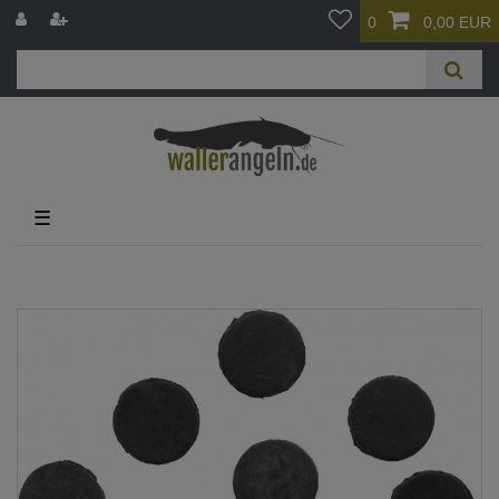
0
0,00 EUR
☰