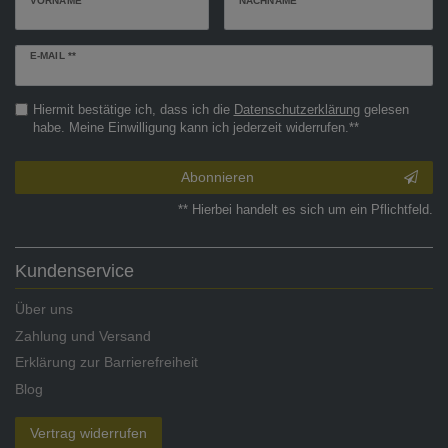
VORNAME
NACHNAME
Newsletter
E-MAIL **
Honig
Hiermit bestätige ich, dass ich die
Daten­schutz­erklärung
gelesen
habe. Meine Einwilligung kann ich jederzeit widerrufen.**
Abonnieren
** Hierbei handelt es sich um ein Pflichtfeld.
Kundenservice
Über uns
Zahlung und Versand
Erklärung zur Barrierefreiheit
Blog
Vertrag widerrufen