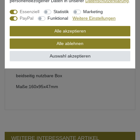
personenbezogener Daten in unserer
Daten­schutz­erklärung
.
Beschreibung
Essenziell
Statistik
Marketing
PayPal
Funktional
Weitere Einstellungen
Bewertung
Alle akzeptieren
Produktsicherheit
Alle ablehnen
Auswahl akzeptieren
Angelbox mit Fächern für Angelzubehör
beidseitig nutzbare Box
Maße:160x95x47mm
WEITERE INTERESSANTE ARTIKEL