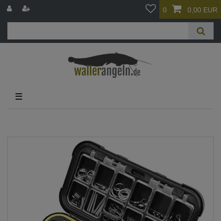
0
0,00 EUR
☰