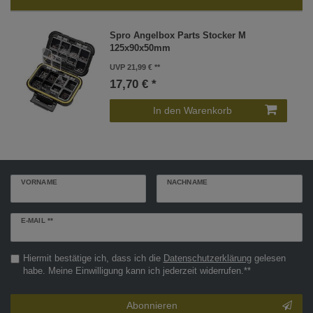
Spro Angelbox Parts Stocker M
125x90x50mm
UVP 21,99 €
17,70 € *
In den Warenkorb
VORNAME
NACHNAME
Newsletter
E-MAIL **
Honig
Hiermit bestätige ich, dass ich die
Daten­schutz­erklärung
gelesen
habe. Meine Einwilligung kann ich jederzeit widerrufen.**
Abonnieren