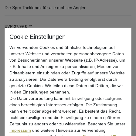
Die Spro Tacklebox für alle mobilen Angler.
UVP 27,99 €
*
22,54 EUR
* inkl. ges. MwSt. zzgl.
Versandkosten
Wir verwenden Cookies und ähnliche Technologien auf
unserer Website und verarbeiten personenbezogene Daten
Lieferzeit 1-3 Tage (Deutschland); 3-7 Tage (Ausland)
von Besucher:innen unserer Webseite (z.B. IP-Adresse), um
Informationen zur Berechnung des Liefertermins hier
z.B. Inhalte und Anzeigen zu personalisieren, Medien von
Drittanbietern einzubinden oder Zugriffe auf unsere Website
Mehr als 5 Stück verfügbar
zu analysieren. Die Datenverarbeitung erfolgt erst durch
gesetzte Cookies. Wir teilen diese Daten mit Dritten, die wir
in den Einstellungen benennen.
In den Warenkorb
Die Datenverarbeitung kann mit Einwilligung oder aufgrund
eines berechtigten Interesses erfolgen. Die Zustimmung
kann erteilt oder abgelehnt werden. Es besteht das Recht,
Wunschliste
nicht einzuwilligen und die Einwilligung zu einem späteren
Zeitpunkt zu ändern oder zu widerrufen. Beachten Sie unser
Impressum
und weitere Hinweise zur Verwendung