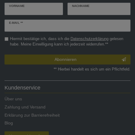
VORNAME
NACHNAME
Newsletter
E-MAIL **
Honig
Hiermit bestätige ich, dass ich die
Daten­schutz­erklärung
gelesen
habe. Meine Einwilligung kann ich jederzeit widerrufen.**
Abonnieren
** Hierbei handelt es sich um ein Pflichtfeld.
Kundenservice
Über uns
Zahlung und Versand
Erklärung zur Barrierefreiheit
Blog