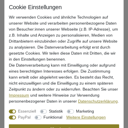
Die Spro Tacklebox für Kleinteile für alle ambitionierten Angler.
Wir verwenden Cookies und ähnliche Technologien auf
unserer Website und verarbeiten personenbezogene Daten
UVP 15,99 €
von Besucher:innen unserer Webseite (z.B. IP-Adresse), um
*
14,92 EUR
z.B. Inhalte und Anzeigen zu personalisieren, Medien von
Drittanbietern einzubinden oder Zugriffe auf unsere Website
* inkl. ges. MwSt. zzgl.
Versandkosten
zu analysieren. Die Datenverarbeitung erfolgt erst durch
gesetzte Cookies. Wir teilen diese Daten mit Dritten, die wir
Lieferzeit 1-3 Tage (Deutschland); 3-7 Tage (Ausland)
in den Einstellungen benennen.
Informationen zur Berechnung des Liefertermins hier
Die Datenverarbeitung kann mit Einwilligung oder aufgrund
eines berechtigten Interesses erfolgen. Die Zustimmung
Mehr als 5 Stück verfügbar
kann erteilt oder abgelehnt werden. Es besteht das Recht,
nicht einzuwilligen und die Einwilligung zu einem späteren
In den Warenkorb
Zeitpunkt zu ändern oder zu widerrufen. Beachten Sie unser
Impressum
und weitere Hinweise zur Verwendung
personenbezogener Daten in unserer
Daten­schutz­erklärung
.
Wunschliste
Essenziell
Statistik
Marketing
PayPal
Funktional
Weitere Einstellungen