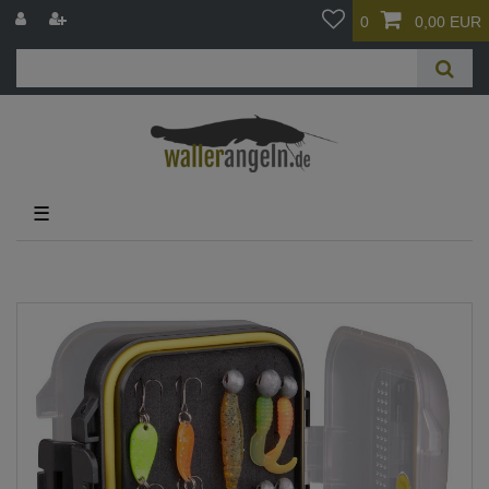
0
0,00 EUR
☰