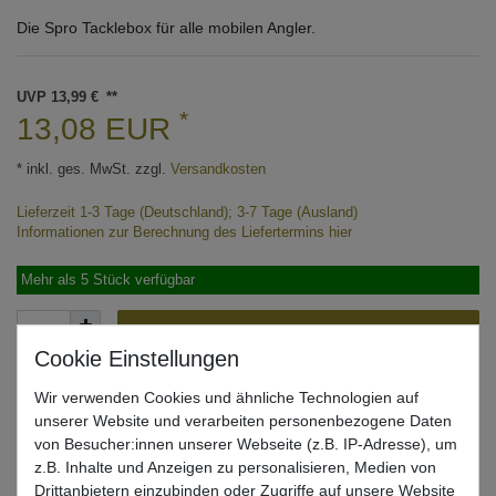
Die Spro Tacklebox für alle mobilen Angler.
UVP 13,99 €
*
13,08 EUR
* inkl. ges. MwSt. zzgl.
Versandkosten
Lieferzeit 1-3 Tage (Deutschland); 3-7 Tage (Ausland)
Informationen zur Berechnung des Liefertermins hier
Mehr als 5 Stück verfügbar
In den Warenkorb
Wir verwenden Cookies und ähnliche Technologien auf
unserer Website und verarbeiten personenbezogene Daten
Wunschliste
von Besucher:innen unserer Webseite (z.B. IP-Adresse), um
z.B. Inhalte und Anzeigen zu personalisieren, Medien von
Drittanbietern einzubinden oder Zugriffe auf unsere Website