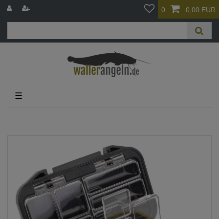
0
0,00 EUR
☰