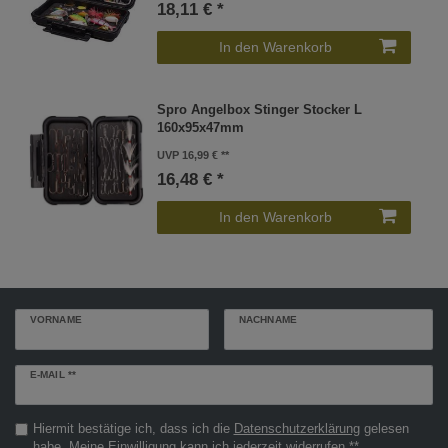
18,11 € *
In den Warenkorb
Spro Angelbox Stinger Stocker L
160x95x47mm
UVP 16,99 €
16,48 € *
In den Warenkorb
VORNAME
NACHNAME
Newsletter
E-MAIL **
Honig
Hiermit bestätige ich, dass ich die
Daten­schutz­erklärung
gelesen
habe. Meine Einwilligung kann ich jederzeit widerrufen.**