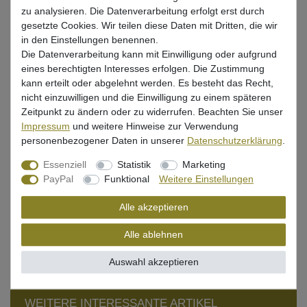
zu analysieren. Die Datenverarbeitung erfolgt erst durch
Beschreibung
gesetzte Cookies. Wir teilen diese Daten mit Dritten, die wir
in den Einstellungen benennen.
Die Datenverarbeitung kann mit Einwilligung oder aufgrund
Bewertung
eines berechtigten Interesses erfolgen. Die Zustimmung
kann erteilt oder abgelehnt werden. Es besteht das Recht,
Produktsicherheit
nicht einzuwilligen und die Einwilligung zu einem späteren
Zeitpunkt zu ändern oder zu widerrufen. Beachten Sie unser
Impressum
und weitere Hinweise zur Verwendung
personenbezogener Daten in unserer
Daten­schutz­erklärung
.
Angelbox mit Fächern für Angelzubehör
Essenziell
Statistik
Marketing
beidseitig nutzbare Box
PayPal
Funktional
Weitere Einstellungen
Maße:112x75x32mm
Alle akzeptieren
Alle ablehnen
Auswahl akzeptieren
WEITERE INTERESSANTE ARTIKEL