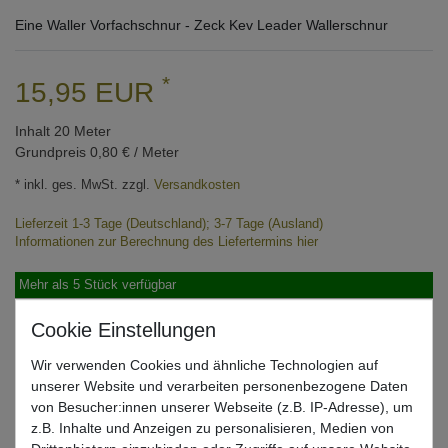
Eine Waller Vorfachschnur - Zeck Kev Leader Wallerschnur
*
15,95 EUR
Inhalt
20
Meter
Grundpreis
0,80 € / Meter
* inkl. ges. MwSt. zzgl.
Versandkosten
Lieferzeit 1-3 Tage (Deutschland); 3-7 Tage (Ausland)
Informationen zur Berechnung des Liefertermins hier
Mehr als 5 Stück verfügbar
In den Warenkorb
Wir verwenden Cookies und ähnliche Technologien auf
unserer Website und verarbeiten personenbezogene Daten
von Besucher:innen unserer Webseite (z.B. IP-Adresse), um
Wunschliste
z.B. Inhalte und Anzeigen zu personalisieren, Medien von