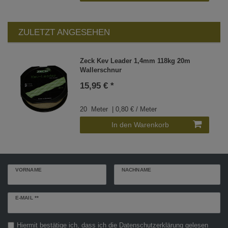
ZULETZT ANGESEHEN
Zeck Kev Leader 1,4mm 118kg 20m
Wallerschnur
15,95 € *
20
Meter
| 0,80 € / Meter
In den Warenkorb
VORNAME
NACHNAME
Newsletter
E-MAIL **
Honig
Hiermit bestätige ich, dass ich die
Daten­schutz­erklärung
gelesen