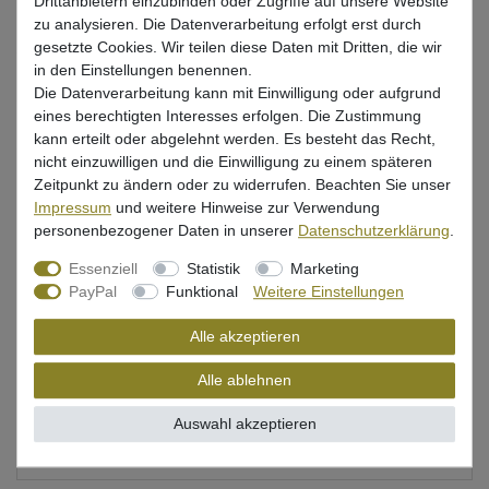
Drittanbietern einzubinden oder Zugriffe auf unsere Website
zu analysieren. Die Datenverarbeitung erfolgt erst durch
gesetzte Cookies. Wir teilen diese Daten mit Dritten, die wir
in den Einstellungen benennen.
Beschreibung
Die Datenverarbeitung kann mit Einwilligung oder aufgrund
eines berechtigten Interesses erfolgen. Die Zustimmung
Bewertung
kann erteilt oder abgelehnt werden. Es besteht das Recht,
nicht einzuwilligen und die Einwilligung zu einem späteren
Produktsicherheit
Zeitpunkt zu ändern oder zu widerrufen. Beachten Sie unser
Impressum
und weitere Hinweise zur Verwendung
personenbezogener Daten in unserer
Daten­schutz­erklärung
.
Eine gute Vorfachschnur zum Wallerangeln
Essenziell
Statistik
Marketing
PayPal
Funktional
Weitere Einstellungen
Tragkraft von 118kg
Alle akzeptieren
hohe Abriebsfestigkeit und Geschmeidigkeit
Länge: 20m
Alle ablehnen
Durchmesser: 1,4mm
Auswahl akzeptieren