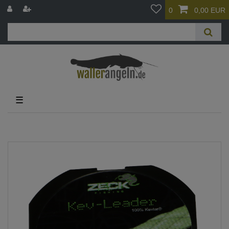
0
0,00 EUR
☰