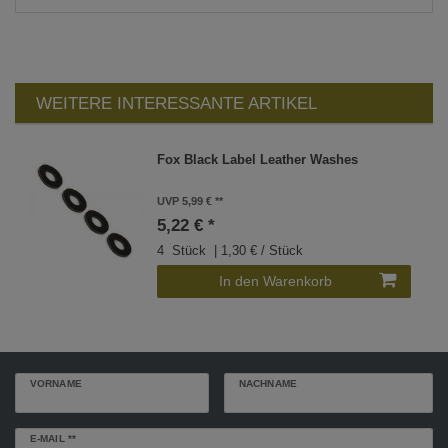
WEITERE INTERESSANTE ARTIKEL
Fox Black Label Leather Washes
UVP 5,99 €
5,22 € *
4
Stück
| 1,30 € / Stück
In den Warenkorb
VORNAME
NACHNAME
Newsletter
E-MAIL **