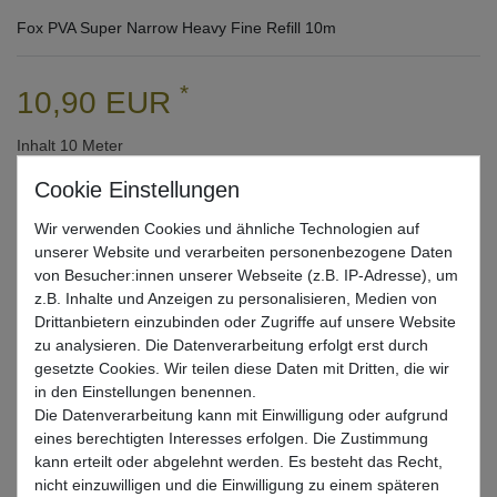
Fox PVA Super Narrow Heavy Fine Refill 10m
*
10,90 EUR
Inhalt
10
Meter
Grundpreis
1,09 € / Meter
* inkl. ges. MwSt. zzgl.
Versandkosten
Wir verwenden Cookies und ähnliche Technologien auf
Lieferzeit 1-3 Tage (Deutschland); 3-7 Tage (Ausland)
unserer Website und verarbeiten personenbezogene Daten
Informationen zur Berechnung des Liefertermins hier
von Besucher:innen unserer Webseite (z.B. IP-Adresse), um
z.B. Inhalte und Anzeigen zu personalisieren, Medien von
Nur noch 1 Stück verfügbar
Drittanbietern einzubinden oder Zugriffe auf unsere Website
zu analysieren. Die Datenverarbeitung erfolgt erst durch
gesetzte Cookies. Wir teilen diese Daten mit Dritten, die wir
In den Warenkorb
in den Einstellungen benennen.
Die Datenverarbeitung kann mit Einwilligung oder aufgrund
eines berechtigten Interesses erfolgen. Die Zustimmung
Wunschliste
kann erteilt oder abgelehnt werden. Es besteht das Recht,
nicht einzuwilligen und die Einwilligung zu einem späteren