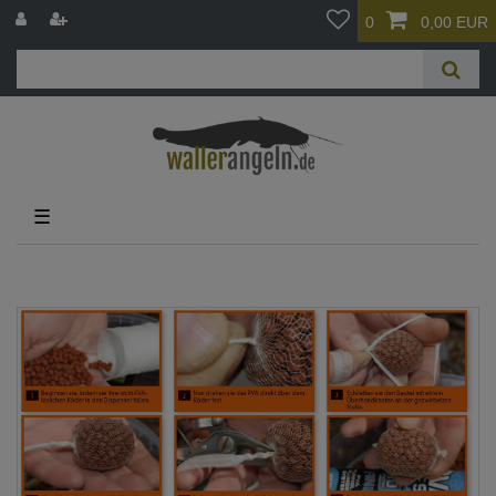
0
0,00 EUR
☰