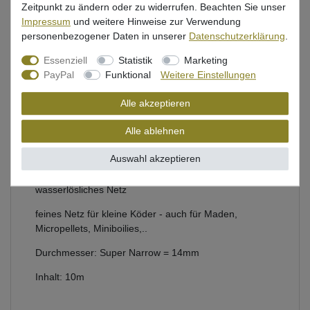
Zeitpunkt zu ändern oder zu widerrufen. Beachten Sie unser
Impressum
und weitere Hinweise zur Verwendung
personenbezogener Daten in unserer
Daten­schutz­erklärung
.
Beschreibung
Essenziell
Statistik
Marketing
PayPal
Funktional
Weitere Einstellungen
Bewertung
Alle akzeptieren
Produktsicherheit
Alle ablehnen
Auswahl akzeptieren
Nachfüllpack für Fox PVA Funnel Narrow
wasserlösliches Netz
feines Netz für kleine Köder - auch für Maden,
Micropellets, Miniboilies,..
Durchmesser: Super Narrow = 14mm
Inhalt: 10m