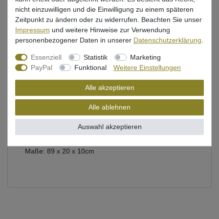
Beschreibung
nicht einzuwilligen und die Einwilligung zu einem späteren
Zeitpunkt zu ändern oder zu widerrufen. Beachten Sie unser
Bewertung
Impressum
und weitere Hinweise zur Verwendung
personenbezogener Daten in unserer
Daten­schutz­erklärung
.
Produktsicherheit
Essenziell
Statistik
Marketing
PayPal
Funktional
Weitere Einstellungen
Alle akzeptieren
Zeck Transporttasche für Rutenhalter
gut geeignet für Zeck Rod Stand Rutenhalter, für bis
Alle ablehnen
zu 4 Stück
Auswahl akzeptieren
mit gepolstertem Griff
Maße: 89 x 20 x 10cm