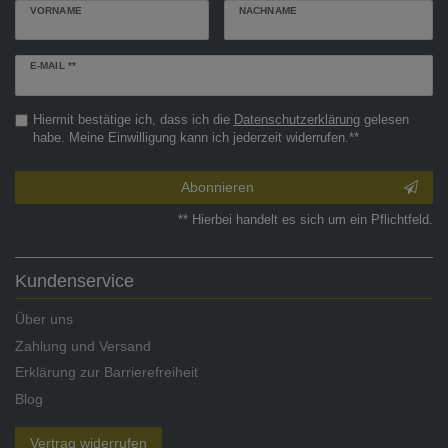
VORNAME
NACHNAME
Newsletter
E-MAIL **
Honig
Hiermit bestätige ich, dass ich die
Daten­schutz­erklärung
gelesen
habe. Meine Einwilligung kann ich jederzeit widerrufen.**
Abonnieren
** Hierbei handelt es sich um ein Pflichtfeld.
Kundenservice
Über uns
Zahlung und Versand
Erklärung zur Barrierefreiheit
Blog
Vertrag widerrufen