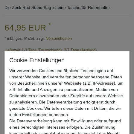
Die Zeck Rod Stand Bag ist eine Tasche für Rutenhalter.
*
64,95 EUR
* inkl. ges. MwSt. zzgl.
Versandkosten
Lieferzeit 1-3 Tage (Deutschland); 3-7 Tage (Ausland)
Informationen zur Berechnung des Liefertermins hier
Nur noch 1 Stück verfügbar
Wir verwenden Cookies und ähnliche Technologien auf
unserer Website und verarbeiten personenbezogene Daten
von Besucher:innen unserer Webseite (z.B. IP-Adresse), um
In den Warenkorb
z.B. Inhalte und Anzeigen zu personalisieren, Medien von
Drittanbietern einzubinden oder Zugriffe auf unsere Website
zu analysieren. Die Datenverarbeitung erfolgt erst durch
Wunschliste
gesetzte Cookies. Wir teilen diese Daten mit Dritten, die wir
in den Einstellungen benennen.
Die Datenverarbeitung kann mit Einwilligung oder aufgrund
eines berechtigten Interesses erfolgen. Die Zustimmung
kann erteilt oder abgelehnt werden. Es besteht das Recht,