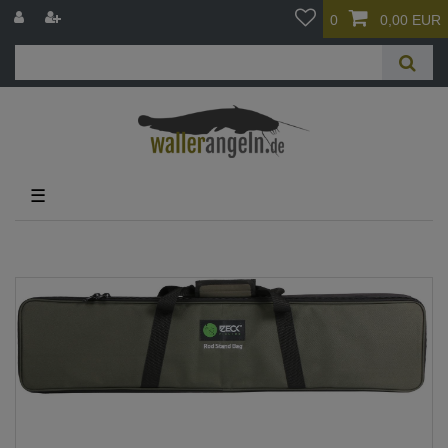
0
0,00 EUR
☰