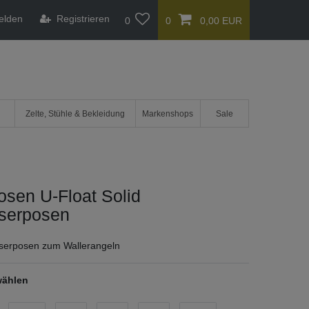
elden
Registrieren
0
0
0,00 EUR
Zelte, Stühle & Bekleidung
Markenshops
Sale
sen U-Float Solid
serposen
sserposen zum Wallerangeln
wählen