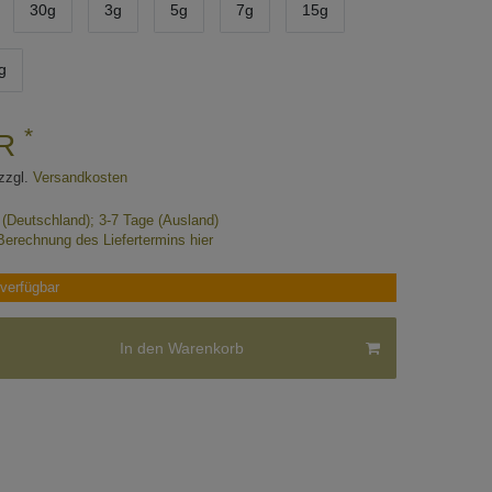
30g
3g
5g
7g
15g
g
*
UR
zzgl.
Versandkosten
e (Deutschland); 3-7 Tage (Ausland)
Berechnung des Liefertermins hier
verfügbar
In den Warenkorb