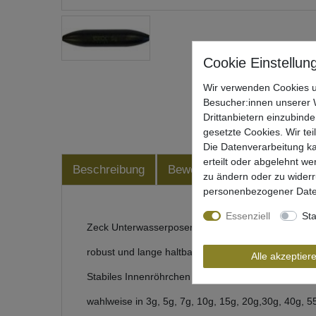
Wir verwenden Cookies u
Besucher:innen unserer W
Drittanbietern einzubinde
gesetzte Cookies. Wir tei
Die Datenverarbeitung ka
erteilt oder abgelehnt we
Beschreibung
Bewertung
Produktsiche
zu ändern oder zu wider
personenbezogener Date
Essenziell
Sta
Zeck Unterwasserposen
robust und lange haltbar, U-Pose mit wenig Ström
Alle akzeptier
Stabiles Innenröhrchen / Durchmesser: 2,8 mm
wahlweise in 3g, 5g, 7g, 10g, 15g, 20g,30g, 40g, 