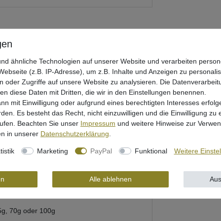
nd ähnliche Technologien auf unserer Website und verarbeiten pers
ebseite (z.B. IP-Adresse), um z.B. Inhalte und Anzeigen zu personali
n oder Zugriffe auf unsere Website zu analysieren. Die Datenverarbeitu
len diese Daten mit Dritten, die wir in den Einstellungen benennen.
nn mit Einwilligung oder aufgrund eines berechtigten Interesses erfo
rden. Es besteht das Recht, nicht einzuwilligen und die Einwilligung zu
rheit
rufen. Beachten Sie unser
Impressum
und weitere Hinweise zur Verwe
n in unserer
Daten­schutz­erklärung
.
tistik
Marketing
PayPal
Funktional
Weitere Einste
ungswiderstand
en
Alle ablehnen
Aus
55g, 70g oder 100g