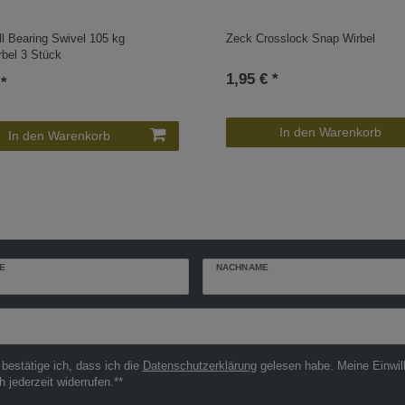
l Bearing Swivel 105 kg
Zeck Crosslock Snap Wirbel
rbel 3 Stück
1,95 € *
 *
In den Warenkorb
In den Warenkorb
E
NACHNAME
r
 bestätige ich, dass ich die
Daten­schutz­erklärung
gelesen habe. Meine Einwil
h jederzeit widerrufen.**