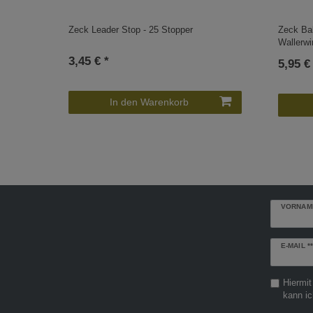
Zeck Leader Stop - 25 Stopper
Zeck Bal
Wallerwi
3,45 € *
5,95 €
In den Warenkorb
VORNAM
Newslette
E-MAIL **
Honig
Hiermit
kann ic