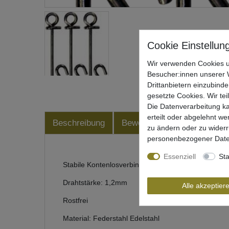
Wir verwenden Cookies u
Besucher:innen unserer W
Drittanbietern einzubinde
gesetzte Cookies. Wir tei
Die Datenverarbeitung ka
erteilt oder abgelehnt we
Beschreibung
Bewertung
Produktsiche
zu ändern oder zu wider
personenbezogener Date
Essenziell
Sta
Stabile Kontenlosverbinder zum Wallerangeln
Drahtstärke: 1,2mm
Alle akzeptier
Rostfrei
Material: Federstahl Edelstahl