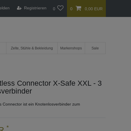
elden
Registrieren
0
0
0,00 EUR
Zelte, Stühle & Bekleidung
Markenshops
Sale
less Connector X-Safe XXL - 3
verbinder
s Connector ist ein Knotenlosverbinder zum
*
UR