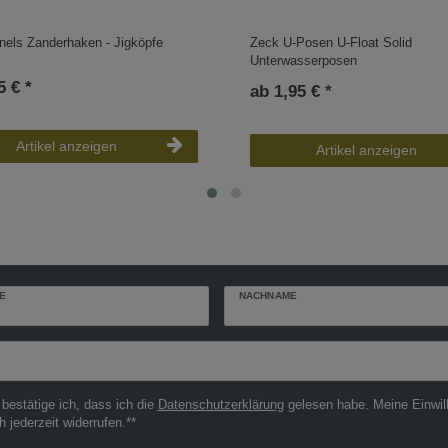
nels Zanderhaken - Jigköpfe
Zeck U-Posen U-Float Solid
Unterwasserposen
5 € *
ab 1,95 € *
Artikel anzeigen
Artikel anzeigen
E
NACHNAME
r
 bestätige ich, dass ich die
Daten­schutz­erklärung
gelesen habe. Meine Einwil
h jederzeit widerrufen.**