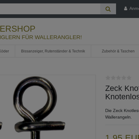
Anm
LERSHOP
GLERN FÜR WALLERANGLER!
Köder
Bissanzeiger, Rutenständer & Technik
Zubehör & Taschen
Zeck Knot
Knotenlos
Die Zeck Knotles
Wallerangeln.
1,95 E