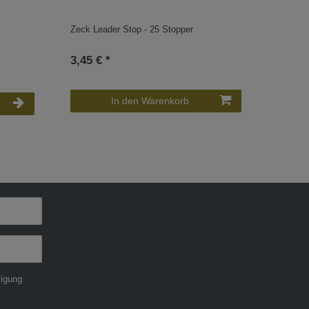
Zeck Leader Stop - 25 Stopper
Zeck Tw
3,45 € *
2,95 €
4
Stüc
In den Warenkorb
ligung