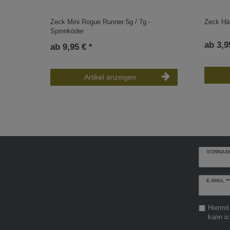
Zeck Mini Rogue Runner 5g / 7g -
Zeck Hä
Spinnköder
ab 3,9
ab 9,95 € *
Artikel anzeigen
VORNAM
Newslette
E-MAIL **
Honig
Hiermit
kann ic