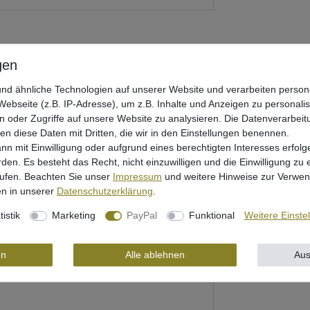
nd ähnliche Technologien auf unserer Website und verarbeiten pers
ebseite (z.B. IP-Adresse), um z.B. Inhalte und Anzeigen zu personali
n oder Zugriffe auf unsere Website zu analysieren. Die Datenverarbeitu
len diese Daten mit Dritten, die wir in den Einstellungen benennen.
nn mit Einwilligung oder aufgrund eines berechtigten Interesses erfo
rden. Es besteht das Recht, nicht einzuwilligen und die Einwilligung zu
rheit
rufen. Beachten Sie unser
Impressum
und weitere Hinweise zur Verwe
n in unserer
Daten­schutz­erklärung
.
tistik
Marketing
PayPal
Funktional
Weitere Einste
en
Alle ablehnen
Aus