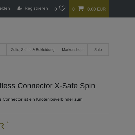
elden
Registrieren
0
0
0,00 EUR
Zelte, Stühle & Bekleidung
Markenshops
Sale
tless Connector X-Safe Spin
s Connector ist ein Knotenlosverbinder zum
*
UR