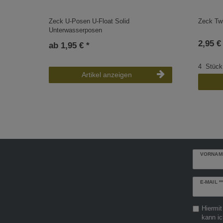
Zeck U-Posen U-Float Solid
Zeck Tw
Unterwasserposen
2,95 €
ab 1,95 € *
4
Stück
Artikel anzeigen
VORNAM
Newslette
E-MAIL **
Honig
Hiermit
kann ic