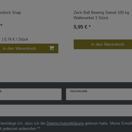
istlock Snap
Zeck Ball Bearing Swivel 105 kg
Wallerwirbel 3 Stück
 *
5,95 € *
| 0,74 € / Stück
In den Warenkorb
In den Warenkorb
E
NACHNAME
r
 bestätige ich, dass ich die
Daten­schutz­erklärung
gelesen habe. Meine Einwil
h jederzeit widerrufen.**