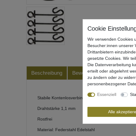
Wir verwenden Cookies u
Besucher:innen unserer W
Drittanbietern einzubinde
gesetzte Cookies. Wir tei
Die Datenverarbeitung ka
erteilt oder abgelehnt we
Beschreibung
Bewertung
Produktsiche
zu ändern oder zu wider
personenbezogener Date
Essenziell
Sta
Stabile Kontenlosverbinder zum Wallerangeln
Drahtstärke 1,1 mm
Alle akzeptier
Rostfrei
Material: Federstahl Edelstahl