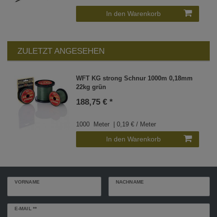
In den Warenkorb
ZULETZT ANGESEHEN
WFT KG strong Schnur 1000m 0,18mm
22kg grün
188,75 € *
1000
Meter
| 0,19 € / Meter
In den Warenkorb
VORNAME
NACHNAME
Newsletter
E-MAIL **