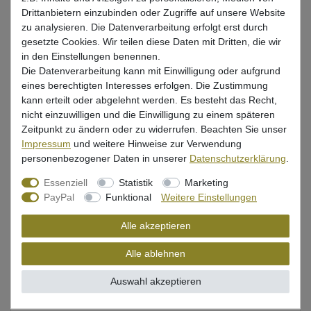
Drittanbietern einzubinden oder Zugriffe auf unsere Website
zu analysieren. Die Datenverarbeitung erfolgt erst durch
gesetzte Cookies. Wir teilen diese Daten mit Dritten, die wir
in den Einstellungen benennen.
Beschreibung
Die Datenverarbeitung kann mit Einwilligung oder aufgrund
eines berechtigten Interesses erfolgen. Die Zustimmung
Bewertung
kann erteilt oder abgelehnt werden. Es besteht das Recht,
nicht einzuwilligen und die Einwilligung zu einem späteren
Produktsicherheit
Zeitpunkt zu ändern oder zu widerrufen. Beachten Sie unser
Impressum
und weitere Hinweise zur Verwendung
personenbezogener Daten in unserer
Daten­schutz­erklärung
.
Geflochtene Schnur aus dem Hause WFT
Essenziell
Statistik
Marketing
PayPal
Funktional
Weitere Einstellungen
Tragkraft: 22kg, 8 fach geflochtene Schnur mit hoher
Tragkraft
Alle akzeptieren
Durchmesser 0,18mm
Alle ablehnen
Farbe: grün
Auswahl akzeptieren
Inhalt: 1000m Spule