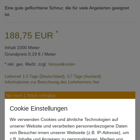
Eine gute geflochtene Schnur, die für viele Angelarten geeignet
ist.
*
188,75 EUR
Inhalt
1000
Meter
Grundpreis
0,19 € / Meter
* inkl. ges. MwSt. zzgl.
Versandkosten
Lieferzeit 1-3 Tage (Deutschland); 3-7 Tage (Ausland)
Informationen zur Berechnung des Liefertermins hier
Nur noch 1 Stück verfügbar
In den Warenkorb
Wir verwenden Cookies und ähnliche Technologien auf
unserer Website und verarbeiten personenbezogene Daten
von Besucher:innen unserer Webseite (z.B. IP-Adresse), um
Wunschliste
z.B. Inhalte und Anzeigen zu personalisieren, Medien von