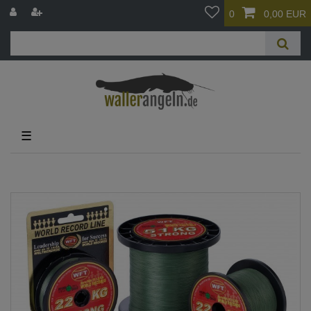
0
0,00 EUR
☰