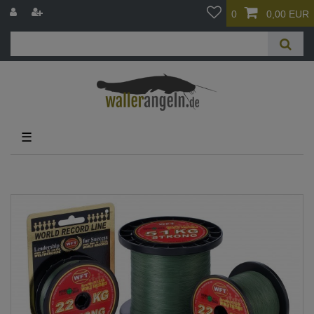
0
0,00 EUR
☰