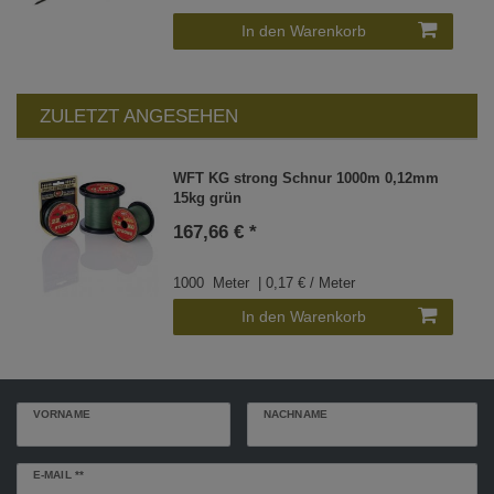
In den Warenkorb
ZULETZT ANGESEHEN
WFT KG strong Schnur 1000m 0,12mm
15kg grün
167,66 € *
1000
Meter
| 0,17 € / Meter
In den Warenkorb
VORNAME
NACHNAME
Newsletter
E-MAIL **