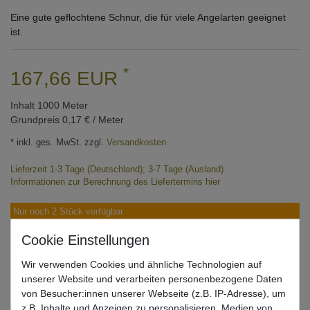
Eine gute geflochtene Schnur, die für viele Angelarten geeignet
ist.
*
167,66 EUR
Inhalt
1000
Meter
Grundpreis
0,17 € / Meter
* inkl. ges. MwSt. zzgl.
Versandkosten
Lieferzeit 1-3 Tage (Deutschland); 3-7 Tage (Ausland)
Informationen zur Berechnung des Liefertermins hier
Nur noch 2 Stück verfügbar
In den Warenkorb
Wir verwenden Cookies und ähnliche Technologien auf
unserer Website und verarbeiten personenbezogene Daten
von Besucher:innen unserer Webseite (z.B. IP-Adresse), um
Wunschliste
z.B. Inhalte und Anzeigen zu personalisieren, Medien von