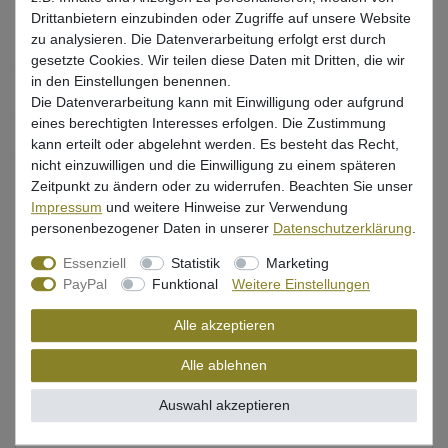
Drittanbietern einzubinden oder Zugriffe auf unsere Website
zu analysieren. Die Datenverarbeitung erfolgt erst durch
gesetzte Cookies. Wir teilen diese Daten mit Dritten, die wir
in den Einstellungen benennen.
Beschreibung
Die Datenverarbeitung kann mit Einwilligung oder aufgrund
eines berechtigten Interesses erfolgen. Die Zustimmung
Bewertung
kann erteilt oder abgelehnt werden. Es besteht das Recht,
nicht einzuwilligen und die Einwilligung zu einem späteren
Produktsicherheit
Zeitpunkt zu ändern oder zu widerrufen. Beachten Sie unser
Impressum
und weitere Hinweise zur Verwendung
personenbezogener Daten in unserer
Daten­schutz­erklärung
.
Geflochtene Schnur aus dem Hause WFT
Essenziell
Statistik
Marketing
PayPal
Funktional
Weitere Einstellungen
Tragkraft: 15kg, 8 fach geflochtene Schnur mit hoher
Tragkraft
Alle akzeptieren
Durchmesser 0,12mm
Alle ablehnen
Farbe: grün
Auswahl akzeptieren
Inhalt: 1000m Spule