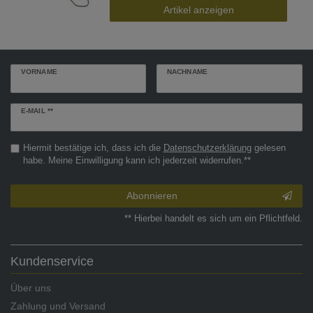
Artikel anzeigen
VORNAME
NACHNAME
Newsletter
E-MAIL **
Honig
Hiermit bestätige ich, dass ich die
Daten­schutz­erklärung
gelesen
habe. Meine Einwilligung kann ich jederzeit widerrufen.**
Abonnieren
** Hierbei handelt es sich um ein Pflichtfeld.
Kundenservice
Über uns
Zahlung und Versand