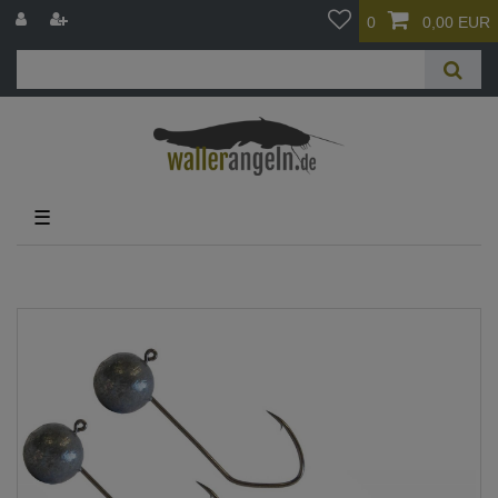
0
0,00 EUR
☰