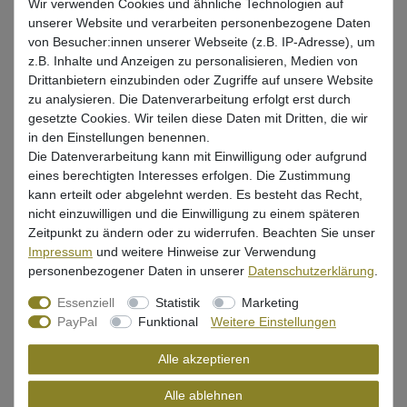
Wir verwenden Cookies und ähnliche Technologien auf
Gr. 6 / 1.75g / 5 Stück
Gr. 6 / 3.5g / 5 Stück
unserer Website und verarbeiten personenbezogene Daten
von Besucher:innen unserer Webseite (z.B. IP-Adresse), um
z.B. Inhalte und Anzeigen zu personalisieren, Medien von
Gr. 4 / 1.75g / 5 Stück
Gr. 4 / 7g / 5 Stück
Drittanbietern einzubinden oder Zugriffe auf unsere Website
zu analysieren. Die Datenverarbeitung erfolgt erst durch
gesetzte Cookies. Wir teilen diese Daten mit Dritten, die wir
*
4,99 EUR
in den Einstellungen benennen.
Die Datenverarbeitung kann mit Einwilligung oder aufgrund
* inkl. ges. MwSt. zzgl.
Versandkosten
eines berechtigten Interesses erfolgen. Die Zustimmung
kann erteilt oder abgelehnt werden. Es besteht das Recht,
Lieferzeit 1-3 Tage (Deutschland); 3-7 Tage (Ausland)
nicht einzuwilligen und die Einwilligung zu einem späteren
Informationen zur Berechnung des Liefertermins hier
Zeitpunkt zu ändern oder zu widerrufen. Beachten Sie unser
Impressum
und weitere Hinweise zur Verwendung
Nur noch 2 Stück verfügbar
personenbezogener Daten in unserer
Daten­schutz­erklärung
.
Essenziell
Statistik
Marketing
In den Warenkorb
PayPal
Funktional
Weitere Einstellungen
Alle akzeptieren
Wunschliste
Alle ablehnen