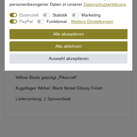
Beschreibung
personenbezogener Daten in unserer
Daten­schutz­erklärung
.
Essenziell
Statistik
Marketing
Bewertung
PayPal
Funktional
Weitere Einstellungen
Produktsicherheit
Alle akzeptieren
Alle ablehnen
Spinnerblatt für Kunstköder
Auswahl akzeptieren
Heavy Duty Stainless Steel 1.4mm
Willow Blade geprägt „Pikecraft“
Kugellager Wirbel, Black Nickel Glossy Finish
Lieferumfang: 1 Spinnerblatt