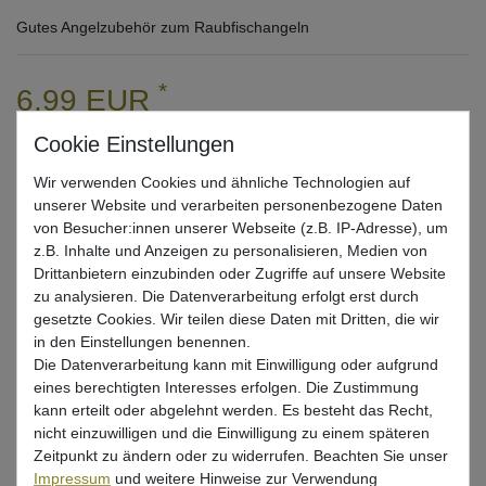
Gutes Angelzubehör zum Raubfischangeln
*
6,99 EUR
* inkl. ges. MwSt. zzgl.
Versandkosten
Wir verwenden Cookies und ähnliche Technologien auf
Lieferzeit 1-3 Tage (Deutschland); 3-7 Tage (Ausland)
Informationen zur Berechnung des Liefertermins hier
unserer Website und verarbeiten personenbezogene Daten
von Besucher:innen unserer Webseite (z.B. IP-Adresse), um
Mehr als 5 Stück verfügbar
z.B. Inhalte und Anzeigen zu personalisieren, Medien von
Drittanbietern einzubinden oder Zugriffe auf unsere Website
zu analysieren. Die Datenverarbeitung erfolgt erst durch
In den Warenkorb
gesetzte Cookies. Wir teilen diese Daten mit Dritten, die wir
in den Einstellungen benennen.
Die Datenverarbeitung kann mit Einwilligung oder aufgrund
Wunschliste
eines berechtigten Interesses erfolgen. Die Zustimmung
kann erteilt oder abgelehnt werden. Es besteht das Recht,
nicht einzuwilligen und die Einwilligung zu einem späteren
Zeitpunkt zu ändern oder zu widerrufen. Beachten Sie unser
Impressum
und weitere Hinweise zur Verwendung