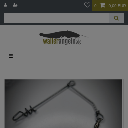
0
0,00 EUR
☰