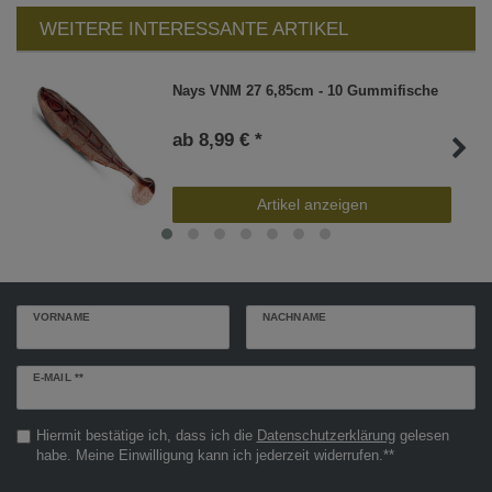
WEITERE INTERESSANTE ARTIKEL
Nays VNM 27 6,85cm - 10 Gummifische
ab 8,99 € *
Artikel anzeigen
VORNAME
NACHNAME
Newsletter
E-MAIL **
Honig
Hiermit bestätige ich, dass ich die
Daten­schutz­erklärung
gelesen
habe. Meine Einwilligung kann ich jederzeit widerrufen.**