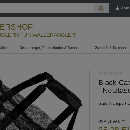
Anm
LERSHOP
GLERN FÜR WALLERANGLER!
Köder
Bissanzeiger, Rutenständer & Technik
Zubehör & Taschen
Black Ca
- Netztas
Gute Transportt
UVP 31,99 €
25,28 