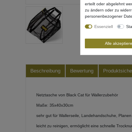
erteilt oder abgelehnt we
zu ändern oder zu wider
personenbezogener Date
Essenziell
Sta
Alle akzeptier
Beschreibung
Bewertung
Produktsiche
Netztasche von Black Cat für Wallerzubehör
Maße: 35x40x30cm
sehr gut für Wallerseile, Landehandschuhe, Plane
leicht zu reinigen, ermöglicht eine schnelle Trockn