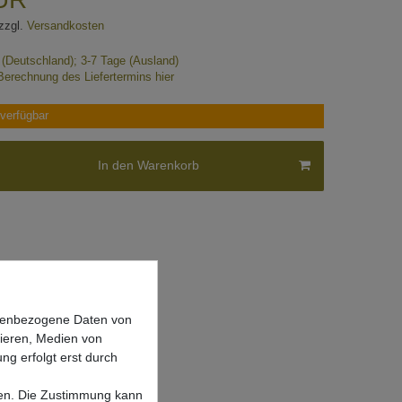
zzgl.
Versandkosten
e (Deutschland); 3-7 Tage (Ausland)
Berechnung des Liefertermins hier
verfügbar
In den Warenkorb
onenbezogene Daten von
sieren, Medien von
ng erfolgt erst durch
lgen. Die Zustimmung kann