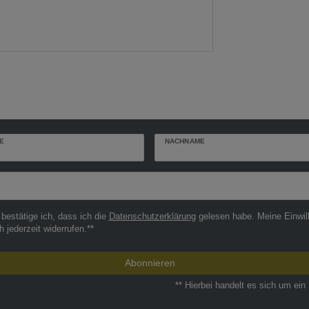
E
NACHNAME
r
 bestätige ich, dass ich die
Daten­schutz­erklärung
gelesen habe. Meine Einwil
h jederzeit widerrufen.**
Abonnieren
** Hierbei handelt es sich um ein 