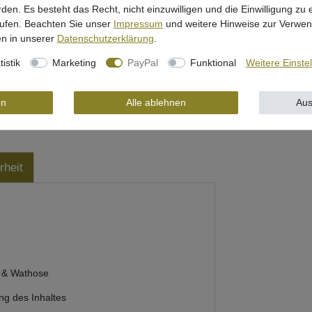
rden. Es besteht das Recht, nicht einzuwilligen und die Einwilligung zu
rufen. Beachten Sie unser
Impressum
und weitere Hinweise zur Verwe
n in unserer
Daten­schutz­erklärung
.
tistik
Marketing
PayPal
Funktional
Weitere Einste
en
Alle ablehnen
Aus
rheit
n & Wathose
ung des Inhaltes