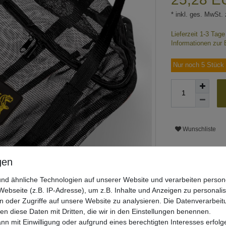
* inkl. ges. MwSt. 
Lieferzeit 1-3 Tag
Informationen zur 
Nur noch 5 Stück 
Wunschliste
nd ähnliche Technologien auf unserer Website und verarbeiten pers
ebseite (z.B. IP-Adresse), um z.B. Inhalte und Anzeigen zu personali
n oder Zugriffe auf unsere Website zu analysieren. Die Datenverarbeitu
len diese Daten mit Dritten, die wir in den Einstellungen benennen.
nn mit Einwilligung oder aufgrund eines berechtigten Interesses erfo