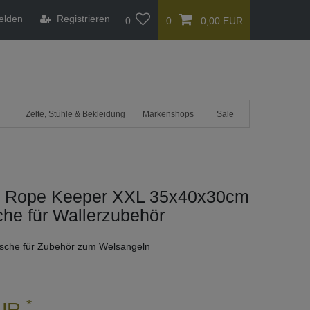
elden
Registrieren
0
0
0,00 EUR
Zelte, Stühle & Bekleidung
Markenshops
Sale
t Rope Keeper XXL 35x40x30cm
che für Wallerzubehör
asche für Zubehör zum Welsangeln
*
EUR