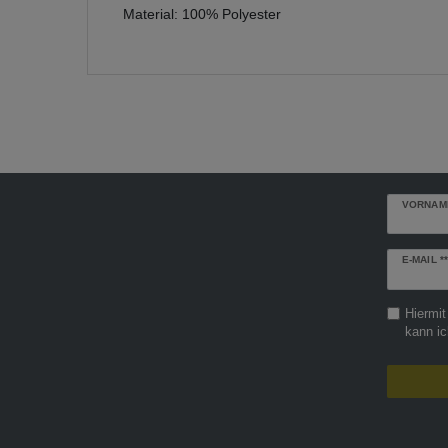
Material: 100% Polyester
VORNAM
Newslette
E-MAIL **
Honig
Hiermit
kann ic