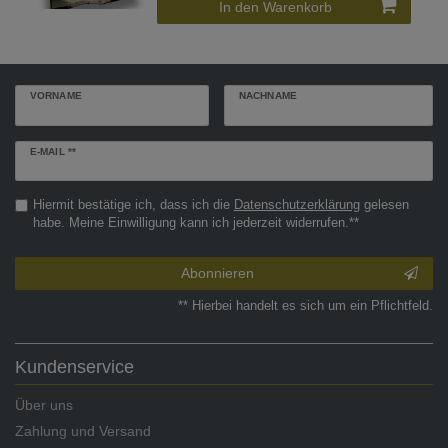
In den Warenkorb
VORNAME
NACHNAME
Newsletter
E-MAIL **
Honig
Hiermit bestätige ich, dass ich die
Daten­schutz­erklärung
gelesen
habe. Meine Einwilligung kann ich jederzeit widerrufen.**
Abonnieren
** Hierbei handelt es sich um ein Pflichtfeld.
Kundenservice
Über uns
Zahlung und Versand