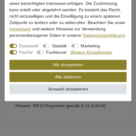
eines berechtigten Interesses erfolgen. Die Zustimmung
kann erteilt oder abgelehnt werden. Es besteht das Recht,
Beschreibung
nicht einzuwilligen und die Einwilligung zu einem späteren
Zeitpunkt zu ändern oder zu widerrufen. Beachten Sie unser
Bewertung
Impressum
und weitere Hinweise zur Verwendung
personenbezogener Daten in unserer
Daten­schutz­erklärung
.
Essenziell
Statistik
Marketing
Stefan Seuß DVD übers Wallerangeln in Flüssen
PayPal
Funktional
Weitere Einstellungen
Sprache: Deutsch
Alle akzeptieren
Lauflänge: ca. 150min
Alle ablehnen
Darsteller: Stefan Seuß, Kevin Weiß, Michael Koch,
Christian Kühn, Mark Bergmann, Meik Pyka,..und viele
Auswahl akzeptieren
mehr
Hinweis: INFO-Programm gemäß § 14 JuSchG