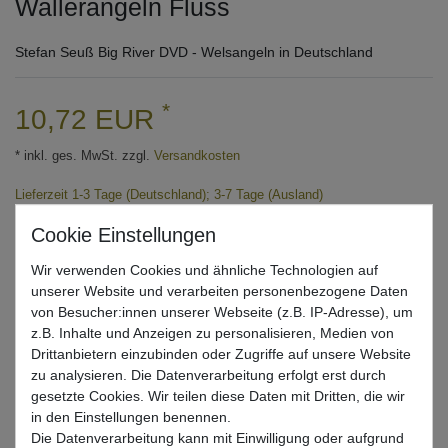
Wallerangeln Fluss
Stefan Seuß Big River DVD - Welsangeln in Deutschland
*
10,72 EUR
* inkl. ges. MwSt. zzgl.
Versandkosten
Lieferzeit 1-3 Tage (Deutschland); 3-7 Tage (Ausland)
Informationen zur Berechnung des Liefertermins hier
Mehr als 5 Stück verfügbar
Wir verwenden Cookies und ähnliche Technologien auf
unserer Website und verarbeiten personenbezogene Daten
In den Warenkorb
von Besucher:innen unserer Webseite (z.B. IP-Adresse), um
z.B. Inhalte und Anzeigen zu personalisieren, Medien von
Drittanbietern einzubinden oder Zugriffe auf unsere Website
zu analysieren. Die Datenverarbeitung erfolgt erst durch
Wunschliste
gesetzte Cookies. Wir teilen diese Daten mit Dritten, die wir
in den Einstellungen benennen.
Die Datenverarbeitung kann mit Einwilligung oder aufgrund