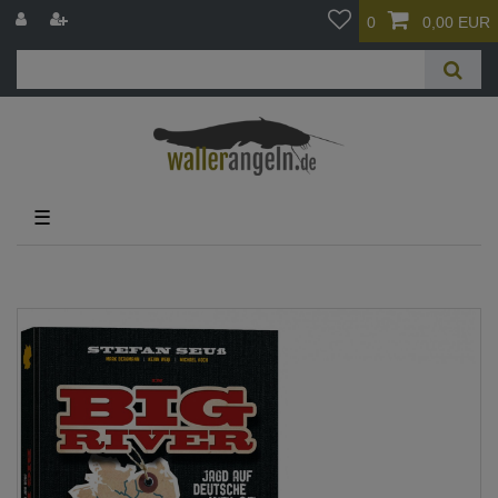
0
0,00 EUR
☰