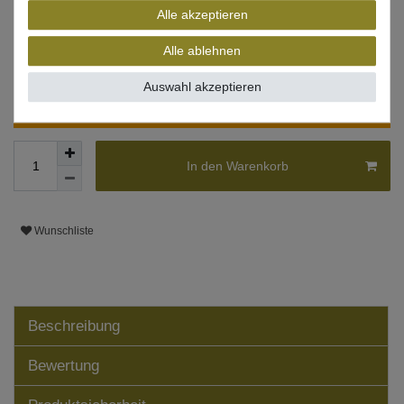
Alle akzeptieren
* inkl. ges. MwSt. zzgl.
Versandkosten
Alle ablehnen
Lieferzeit 1-3 Tage (Deutschland); 3-7 Tage (Ausland)
Informationen zur Berechnung des Liefertermins hier
Auswahl akzeptieren
Nur noch 3 Stück verfügbar
In den Warenkorb
Wunschliste
Beschreibung
Bewertung