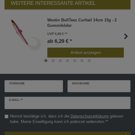
WEITERE INTERESSANTE ARTIKEL
Westin BullTeez Curltail 14cm 15g - 2
Gummiköder
UVP 6,99 €
ab 6,29 € *
Artikel anzeigen
VORNAME
NACHNAME
Newsletter
E-MAIL **
Honig
Hiermit bestätige ich, dass ich die
Daten­schutz­erklärung
gelesen
habe. Meine Einwilligung kann ich jederzeit widerrufen.**