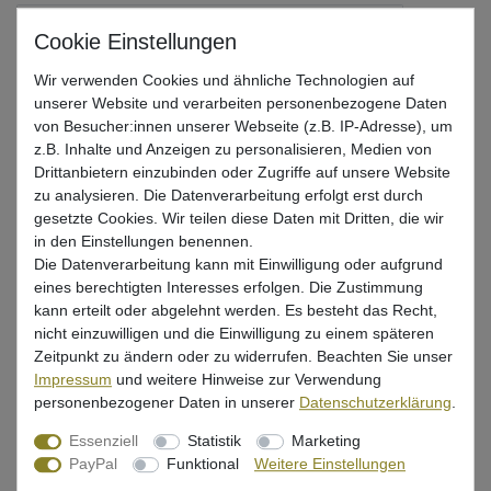
Gr. 3/0 / 14g / Colorado Gold + Willow Gold + Rudd
Wir verwenden Cookies und ähnliche Technologien auf
Gr. 4/0 / 28g / Colorado Gold + Willow Silver + Firetiger
unserer Website und verarbeiten personenbezogene Daten
von Besucher:innen unserer Webseite (z.B. IP-Adresse), um
Gr. 4/0 / 28g / Colorado Copper + Willow Silver + Headlight
z.B. Inhalte und Anzeigen zu personalisieren, Medien von
Drittanbietern einzubinden oder Zugriffe auf unsere Website
zu analysieren. Die Datenverarbeitung erfolgt erst durch
Gr. 4/0 / 28g / Colorado Silver + Willow Silver + Lemon
gesetzte Cookies. Wir teilen diese Daten mit Dritten, die wir
in den Einstellungen benennen.
Gr. 4/0 / 28g / Colorado Copper + Willow Gold + Kaiko
Die Datenverarbeitung kann mit Einwilligung oder aufgrund
eines berechtigten Interesses erfolgen. Die Zustimmung
kann erteilt oder abgelehnt werden. Es besteht das Recht,
Gr. 4/0 / 28g / Colorado Silver + Willow Gold + Ayu
nicht einzuwilligen und die Einwilligung zu einem späteren
Zeitpunkt zu ändern oder zu widerrufen. Beachten Sie unser
Impressum
und weitere Hinweise zur Verwendung
Gr. 4/0 / 28g / Colorado Gold + Willow Gold + Rudd
personenbezogener Daten in unserer
Daten­schutz­erklärung
.
Essenziell
Statistik
Marketing
UVP 19,99 €
PayPal
Funktional
Weitere Einstellungen
*
17,99 EUR