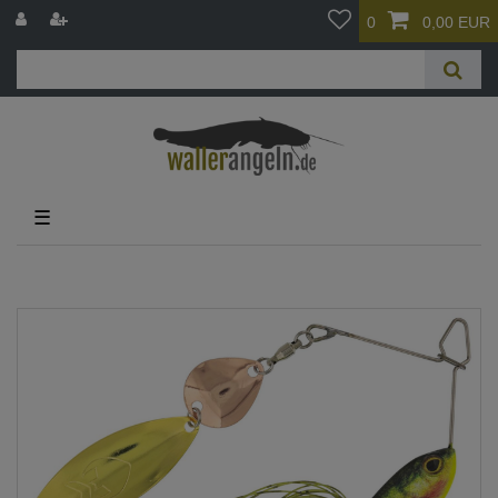
0
0,00 EUR
☰