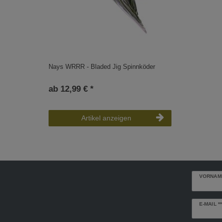
Nays WRRR - Bladed Jig Spinnköder
ab 12,99 € *
Artikel anzeigen
VORNAM
Newslette
E-MAIL **
Honig