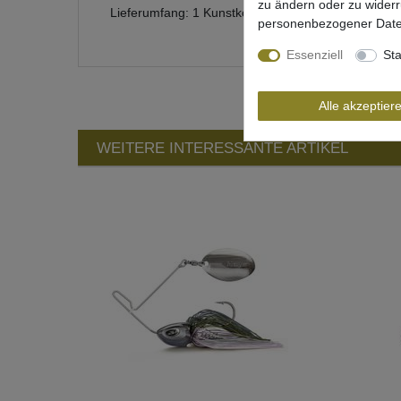
zu ändern oder zu wider
Lieferumfang: 1 Kunstköder in einer gewählten Var
personenbezogener Date
Essenziell
Sta
Alle akzeptier
WEITERE INTERESSANTE ARTIKEL