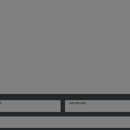
E
NACHNAME
r