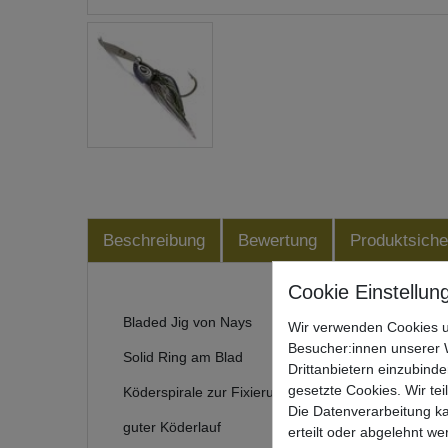
Beschreibung
Bewertung
Produktsiche
Bladed Jig von Nays
Wir verwenden Cookies u
Besucher:innen unserer W
Solid Ring am Blad
Drittanbietern einzubinde
gesetzte Cookies. Wir tei
Köderspirale zur Fixierung des Trailers
Die Datenverarbeitung ka
guter Köderlauf
erteilt oder abgelehnt we