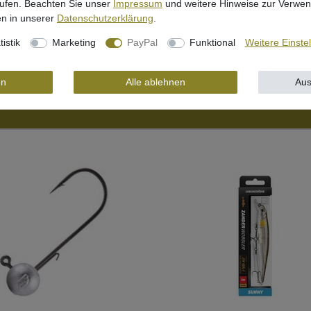
rufen. Beachten Sie unser
Impressum
und weitere Hinweise zur Verwe
iante
n in unserer
Daten­schutz­erklärung
.
tistik
Marketing
PayPal
Funktional
Weitere Einste
en
Alle ablehnen
Aus