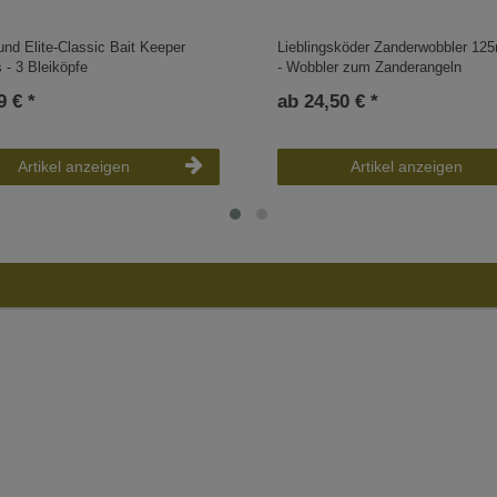
d Elite-Classic Bait Keeper
Lieblingsköder Zanderwobbler 1
 - 3 Bleiköpfe
- Wobbler zum Zanderangeln
9 € *
ab 24,50 € *
Artikel anzeigen
Artikel anzeigen