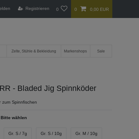
elden
Registrieren
0
0
0,00 EUR
Zelte, Stühle & Bekleidung
Markenshops
Sale
R - Bladed Jig Spinnköder
r zum Spinnfischen
Bitte wählen
Gr. S / 7g
Gr. S / 10g
Gr. M / 10g