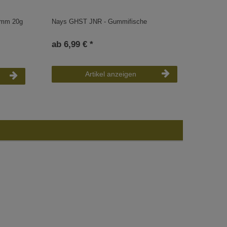
25mm 20g
Nays GHST JNR - Gummifische
Rapala 
ab 6,99 € *
UVP 16,9
ab 15,
Artikel anzeigen