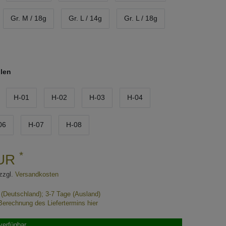
Gr. M / 18g
Gr. L / 14g
Gr. L / 18g
hlen
H-01
H-02
H-03
H-04
06
H-07
H-08
*
EUR
zzgl.
Versandkosten
e (Deutschland); 3-7 Tage (Ausland)
Berechnung des Liefertermins hier
verfügbar