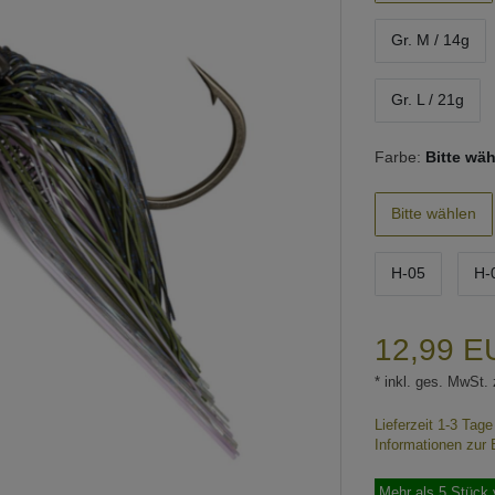
Gr. M / 14g
Gr. L / 21g
Farbe:
Bitte wä
Bitte wählen
H-05
H-
12,99 
* inkl. ges. MwSt. 
Lieferzeit 1-3 Tag
Informationen zur 
Mehr als 5 Stück 