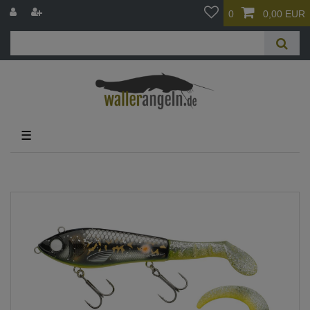
0
0,00 EUR
☰