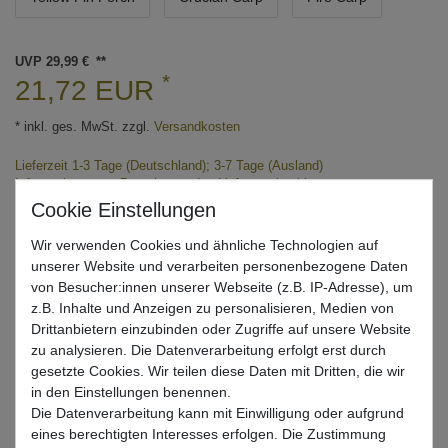
UVP 29,99 €
*
21,72 EUR
* inkl. ges. MwSt. zzgl.
Versandkosten
Lieferzeit 1-3 Tage (Deutschland); 3-7 Tage (Ausland)
Informationen zur Berechnung des Liefertermins hier
Nur noch 5 Stück verfügbar
Wir verwenden Cookies und ähnliche Technologien auf
unserer Website und verarbeiten personenbezogene Daten
In den Warenkorb
von Besucher:innen unserer Webseite (z.B. IP-Adresse), um
z.B. Inhalte und Anzeigen zu personalisieren, Medien von
Drittanbietern einzubinden oder Zugriffe auf unsere Website
zu analysieren. Die Datenverarbeitung erfolgt erst durch
Wunschliste
gesetzte Cookies. Wir teilen diese Daten mit Dritten, die wir
in den Einstellungen benennen.
Die Datenverarbeitung kann mit Einwilligung oder aufgrund
eines berechtigten Interesses erfolgen. Die Zustimmung