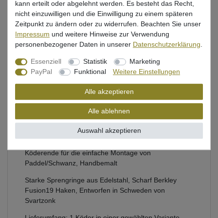
kann erteilt oder abgelehnt werden. Es besteht das Recht,
Beschreibung
nicht einzuwilligen und die Einwilligung zu einem späteren
Zeitpunkt zu ändern oder zu widerrufen. Beachten Sie unser
Bewertung
Impressum
und weitere Hinweise zur Verwendung
personenbezogener Daten in unserer
Daten­schutz­erklärung
.
Produktsicherheit
Essenziell
Statistik
Marketing
PayPal
Funktional
Weitere Einstellungen
Abu Garcia Kunstköder zum Spinnfischen auf Hecht
Alle akzeptieren
Hergestellt aus schlagfestem ABS, Bleifrei,
Alle ablehnen
Durchgehender Edelstahldraht für zusätzliche
Festigkeit
Auswahl akzeptieren
Übergroße Gewindeschraube aus Edelstahl am
Köderende für die einfache Montage von
Paddel/Schwanz, Handbemalt
Starke Sprengringe aus Edelstahl, Scharf Berkley
Fusion19 Haken, Entworfen in Schweden von
Svartzonk
Lieferumfang: 1 Köder in einer gewählten Variante