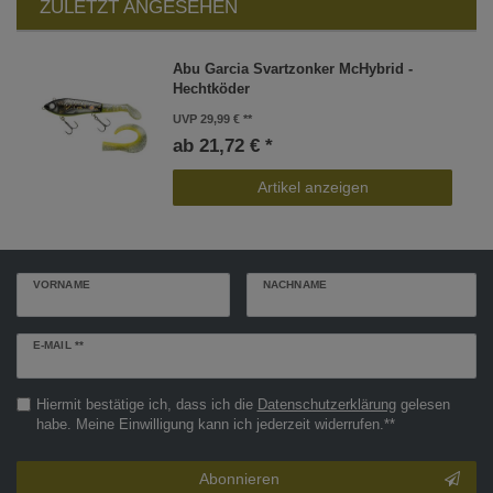
ZULETZT ANGESEHEN
Abu Garcia Svartzonker McHybrid -
Hechtköder
UVP 29,99 €
ab 21,72 € *
Artikel anzeigen
VORNAME
NACHNAME
Newsletter
E-MAIL **
Honig
Hiermit bestätige ich, dass ich die
Daten­schutz­erklärung
gelesen
habe. Meine Einwilligung kann ich jederzeit widerrufen.**
Abonnieren