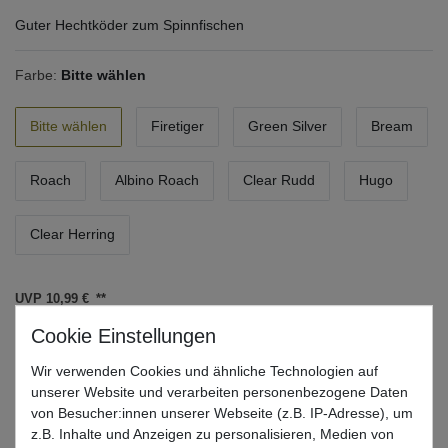
Guter Hechtköder zum Spinnfischen
Farbe:
Bitte wählen
Bitte wählen
Firetiger
Green Silver
Bream
Roach
Albino Roach
Clear Rudd
Hugo
Clear Herring
UVP 10,99 €
*
9,23 EUR
* inkl. ges. MwSt. zzgl.
Versandkosten
Wir verwenden Cookies und ähnliche Technologien auf
unserer Website und verarbeiten personenbezogene Daten
Lieferzeit 1-3 Tage (Deutschland); 3-7 Tage (Ausland)
von Besucher:innen unserer Webseite (z.B. IP-Adresse), um
Informationen zur Berechnung des Liefertermins hier
z.B. Inhalte und Anzeigen zu personalisieren, Medien von