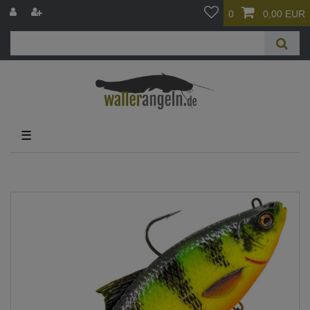
0
0,00 EUR
☰